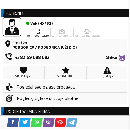
KORISNIK
Vuk
(
HX452
)
verifikovan telefon
verifikovan email
verifikovana lokacija
Crna Gora
PODGORICA
/
PODGORICA (UŽI DIO)
+382 69 088 082
Aktivan
Sačuvaj oglas
Sačuvaj profil
Prijavi oglas
Pogledaj sve oglase prodavca
Pogledaj oglase iz tvoje okoline
PODIJELI SA PRIJATELJIMA