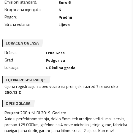
Emisioni standard
:
Euro 6
Broj brzina mjenjača
:
6
Pogon
:
Prednji
Strana volana
:
Lijeva
LOKACIJA OGLASA
Država
Crna Gora
Grad
Podgorica
Lokacija
> Okolina grada
CIJENA REGISTRACIJE
Cijena registracije za ovo vozilo na premijski razred 7 iznosi oko
250.13
€
OPIS OGLASA
Peugeot 208 1.5HDI 2019. Godiste
Auto u perfektnom stanju, deklo 8mm, tek uradjen veliki i mali servis,
presao 125 000km, gt felme sa 4 nove michelin ljetnje gume, fabricka
navigacija na dodir, garancija na kilometrazu, 2 kljuca. Kao nov!