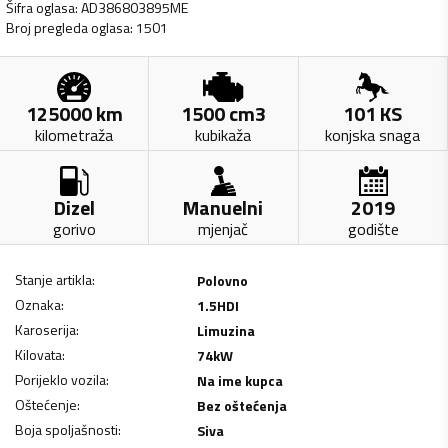
Šifra oglasa
:
AD386803895ME
Broj pregleda oglasa
:
1501
125000
km
1500
cm3
101
KS
kilometraža
kubikaža
konjska snaga
Dizel
Manuelni
2019
gorivo
mjenjač
godište
Stanje artikla
:
Polovno
Oznaka
:
1.5HDI
Karoserija
:
Limuzina
Kilovata
:
74
kW
Porijeklo vozila
:
Na ime kupca
Oštećenje
:
Bez oštećenja
Boja spoljašnosti
:
Siva