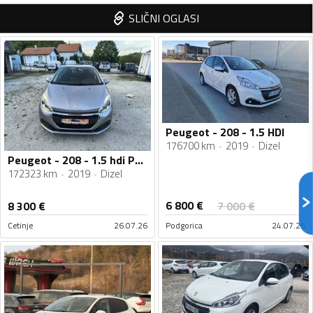
SLIČNI OGLASI
Peugeot - 208 - 1.5 HDI
176700 km
2019
Dizel
Peugeot - 208 - 1.5 hdi PUTNICKI
172323 km
2019
Dizel
6 800
€
8 300
€
7 000
€
Cetinje
26.07.26
Podgorica
24.07.26