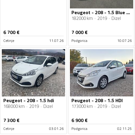
Peugeot - 208 - 1.5 Blue HDI
182000 km
2019
Dizel
6 700
€
7 000
€
Cetinje
11.07.26
Podgorica
10.07.26
Peugeot - 208 - 1.5 hdi
Peugeot - 208 - 1.5 HDI
168000 km
2019
Dizel
173000 km
2019
Dizel
7 300
€
6 900
€
Cetinje
03.01.26
Podgorica
02.11.25