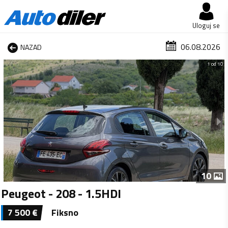
Uloguj se
06.08.2026
NAZAD
1 od 10
10
Peugeot - 208 - 1.5HDI
7 500
€
Fiksno