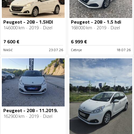
Peugeot - 208 - 1.5HDI
Peugeot - 208 - 1.5 hdi
146000 km
2019
Dizel
168000 km
2019
Dizel
7 600
€
6 999
€
Nikšić
23.07.26
Cetinje
18.07.26
Peugeot - 208 - 11.2019.
162900 km
2019
Dizel