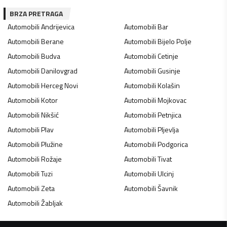
BRZA PRETRAGA
Automobili
Andrijevica
Automobili
Bar
Automobili
Berane
Automobili
Bijelo Polje
Automobili
Budva
Automobili
Cetinje
Automobili
Danilovgrad
Automobili
Gusinje
Automobili
Herceg Novi
Automobili
Kolašin
Automobili
Kotor
Automobili
Mojkovac
Automobili
Nikšić
Automobili
Petnjica
Automobili
Plav
Automobili
Pljevlja
Automobili
Plužine
Automobili
Podgorica
Automobili
Rožaje
Automobili
Tivat
Automobili
Tuzi
Automobili
Ulcinj
Automobili
Zeta
Automobili
Šavnik
Automobili
Žabljak