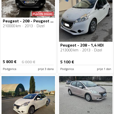
PLAĆEN OGLAS
Peugeot - 208 - Peugeot - 208 - 1.4 E-HDI
210000 km
2013
Dizel
Peugeot - 208 - 1,4 HDI
213000 km
2013
Dizel
5 800
€
6 000
€
5 100
€
Podgorica
prije 3 dana
Podgorica
prije 1 dan