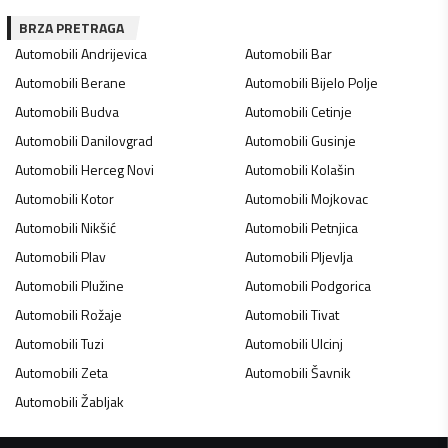
BRZA PRETRAGA
Automobili
Andrijevica
Automobili
Bar
Automobili
Berane
Automobili
Bijelo Polje
Automobili
Budva
Automobili
Cetinje
Automobili
Danilovgrad
Automobili
Gusinje
Automobili
Herceg Novi
Automobili
Kolašin
Automobili
Kotor
Automobili
Mojkovac
Automobili
Nikšić
Automobili
Petnjica
Automobili
Plav
Automobili
Pljevlja
Automobili
Plužine
Automobili
Podgorica
Automobili
Rožaje
Automobili
Tivat
Automobili
Tuzi
Automobili
Ulcinj
Automobili
Zeta
Automobili
Šavnik
Automobili
Žabljak