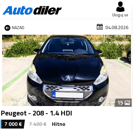
Uloguj se
04.08.2026
NAZAD
1 od 15
15
Peugeot - 208 - 1.4 HDI
7 000
€
7 400
€
Hitno