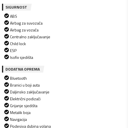
SIGURNOST
ABS
Airbag za suvozača
Airbag za vozača
Centralno zaključavanje
Child lock
ESP
Isofix sjedišta
DODATNA OPREMA
Bluetooth
Branici u boji auta
Daljinsko zaključavanje
Električni podizači
Grijanje sjedišta
Metalik boja
Navigacija
Podesiva dubina volana