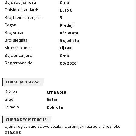
Boja spoljašnosti
:
Crna
Emisioni standard
:
Euro 6
Broj brzina mjenjača
:
5
Pogon
:
Prednji
Broj vrata
:
4/5 vrata
Broj sjedišta
:
5 sjedišta
Strana volana
:
Lijeva
Boja enterijera
:
Crna
Registrovan do
:
08/2026
LOKACIJA OGLASA
Država
Crna Gora
Grad
Kotor
Lokacija
Dobrota
CIJENA REGISTRACIJE
Cijena registracije za ovo vozilo na premijski razred 7 iznosi oko
214.05
€