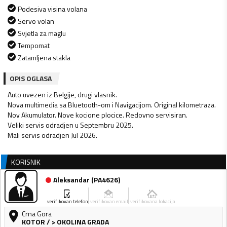
Podesiva visina volana
Servo volan
Svjetla za maglu
Tempomat
Zatamljena stakla
OPIS OGLASA
Auto uvezen iz Belgije, drugi vlasnik.
Nova multimedia sa Bluetooth-om i Navigacijom. Original kilometraza.
Nov Akumulator. Nove kocione plocice. Redovno servisiran.
Veliki servis odradjen u Septembru 2025.
Mali servis odradjen Jul 2026.
KORISNIK
Aleksandar
(
PA4626
)
verifikovan telefon
verifikovan email
verifikovana lokacija
Crna Gora
KOTOR
/
> OKOLINA GRADA