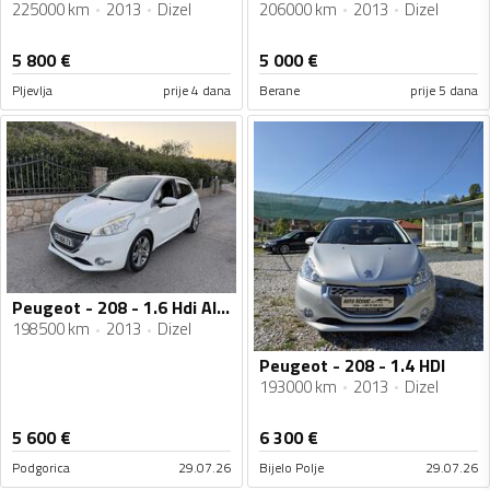
225000 km
2013
Dizel
206000 km
2013
Dizel
5 800
€
5 000
€
Pljevlja
prije 4 dana
Berane
prije 5 dana
Peugeot - 208 - 1.6 Hdi Allure oprema
198500 km
2013
Dizel
Peugeot - 208 - 1.4 HDI
193000 km
2013
Dizel
5 600
€
6 300
€
Podgorica
29.07.26
Bijelo Polje
29.07.26