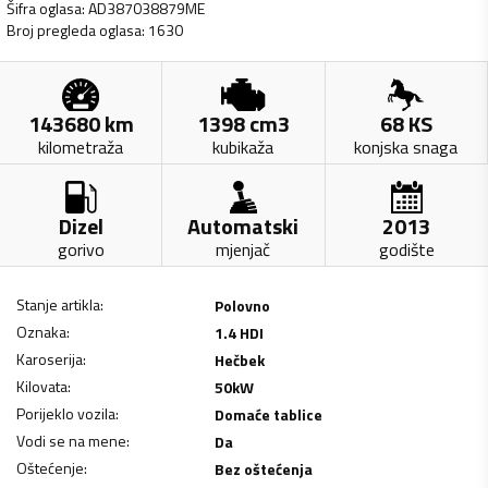
Šifra oglasa
:
AD387038879ME
Broj pregleda oglasa
:
1630
143680
km
1398
cm3
68
KS
kilometraža
kubikaža
konjska snaga
Dizel
Automatski
2013
gorivo
mjenjač
godište
Stanje artikla
:
Polovno
Oznaka
:
1.4 HDI
Karoserija
:
Hečbek
Kilovata
:
50
kW
Porijeklo vozila
:
Domaće tablice
Vodi se na mene
:
Da
Oštećenje
:
Bez oštećenja