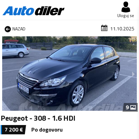
Uloguj se
11.10.2025
NAZAD
1 od 9
9
Peugeot - 308 - 1.6 HDI
7 200
€
Po dogovoru