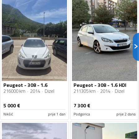
Peugeot - 308 - 1.6
Peugeot - 308 - 1.6 HDI
216000 km
2014
Dizel
211305 km
2014
Dizel
5 000
€
7 300
€
Nikšić
prije 1 dan
Podgorica
prije 2 dana