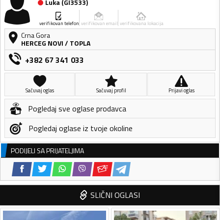
Luka
(
GI3533
)
verifikovan telefon
verifikovan email
verifikovana lokacija
Crna Gora
HERCEG NOVI
/
TOPLA
+382 67 341 033
Sačuvaj oglas
Sačuvaj profil
Prijavi oglas
Pogledaj sve oglase prodavca
Pogledaj oglase iz tvoje okoline
PODIJELI SA PRIJATELJIMA
SLIČNI OGLASI