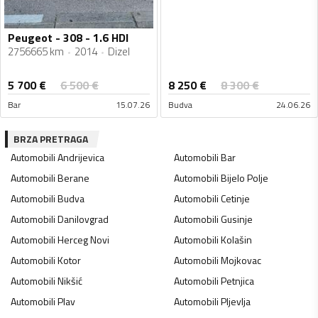
Peugeot - 308 - 1.6 HDI
2756665 km
2014
Dizel
5 700
€
8 250
€
6 500
€
8 300
€
Bar
15.07.26
Budva
24.06.26
BRZA PRETRAGA
Automobili
Andrijevica
Automobili
Bar
Automobili
Berane
Automobili
Bijelo Polje
Automobili
Budva
Automobili
Cetinje
Automobili
Danilovgrad
Automobili
Gusinje
Automobili
Herceg Novi
Automobili
Kolašin
Automobili
Kotor
Automobili
Mojkovac
Automobili
Nikšić
Automobili
Petnjica
Automobili
Plav
Automobili
Pljevlja