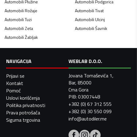
Automobili
Plužine
Automobili
Podgorica
Automobili
Rožaje
Automobili
Tivat
Automobili
Tuzi
Automobili
Ulcinj
Automobili
Zeta
Automobili
Šavnik
Automobili
Žabljak
NAVIGACIJA
WEBLAB D.O.O.
Jovana Tomaševića 1,
Prijavi se
Bar, 85000
Kontakt
Crna Gora
Pomoć
PIB: 03007448
Uslovi korišćenja
+382 (0) 67 312 555
Politika privatnosti
+382 (0) 30 550 099
Prava potrošača
info@autodiler.me
Sigurna trgovina