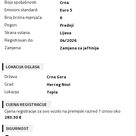
Boja spoljašnosti
:
Crna
Emisioni standard
:
Euro 5
Broj brzina mjenjača
:
6
Pogon
:
Prednji
Strana volana
:
Lijeva
Registrovan do
:
04/2026
Zamjena
:
Zamjena za jeftinije
LOKACIJA OGLASA
Država
Crna Gora
Grad
Herceg Novi
Lokacija
Topla
CIJENA REGISTRACIJE
Cijena registracije za ovo vozilo na premijski razred 7 iznosi oko
283.30
€
SIGURNOST