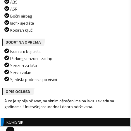
ABS
ASR
Bočni airbag
Isofix sjedišta
Kodiran ključ
DODATNA OPREMA
Branici u boji auta
Parking senzori - zadnji
Senzori za kišu
Servo volan
Sjedišta podesiva po visini
OPIS OGLASA
Auto je spolja očuvan, sa sitnim oštećenjima na laku u skladu sa
godinama. Unutrašnjost uredna i dobro održavana.
KORISNIK