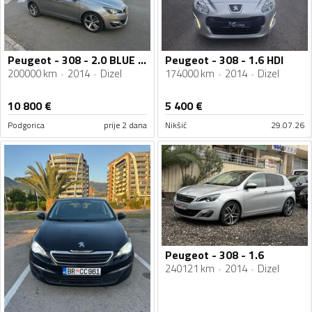
Peugeot - 308 - 2.0 BLUE HDI
Peugeot - 308 - 1.6 HDI
200000 km
2014
Dizel
174000 km
2014
Dizel
10 800
€
5 400
€
Podgorica
prije 2 dana
Nikšić
29.07.26
Peugeot - 308 - 1.6
240121 km
2014
Dizel