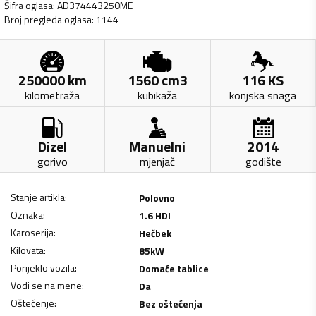
Šifra oglasa
:
AD374443250ME
Broj pregleda oglasa
:
1144
250000
km
1560
cm3
116
KS
kilometraža
kubikaža
konjska snaga
Dizel
Manuelni
2014
gorivo
mjenjač
godište
Stanje artikla
:
Polovno
Oznaka
:
1.6 HDI
Karoserija
:
Hečbek
Kilovata
:
85
kW
Porijeklo vozila
:
Domaće tablice
Vodi se na mene
:
Da
Oštećenje
:
Bez oštećenja