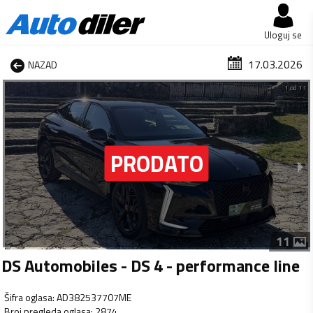
Uloguj se
17.03.2026
NAZAD
1 od 11
11
DS Automobiles - DS 4 - performance line
Šifra oglasa
:
AD382537707ME
Broj pregleda oglasa
:
2874