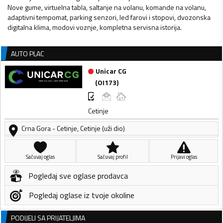
Nove gume, virtuelna tabla, saltanje na volanu, komande na volanu,
adaptivni tempomat, parking senzori, led farovi i stopovi, dvozonska
digitalna klima, modovi voznje, kompletna servisna istorija.
AUTO PLAC
Unicar CG
(
OI173
)
Cetinje
Crna Gora
-
Cetinje
,
Cetinje (uži dio)
Sačuvaj oglas
Sačuvaj profil
Prijavi oglas
Pogledaj sve oglase prodavca
Pogledaj oglase iz tvoje okoline
PODIJELI SA PRIJATELJIMA