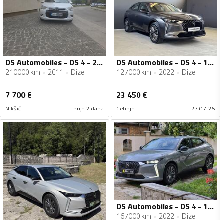
DS Automobiles - DS 4 - 2.0 HDI
DS Automobiles - DS 4 - 1.5 HDI - 130 KS
210000 km
2011
Dizel
127000 km
2022
Dizel
7 700
€
23 450
€
Nikšić
prije 2 dana
Cetinje
27.07.26
DS Automobiles - DS 4 - 1.5hdi
167000 km
2022
Dizel