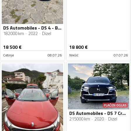
DS Automobiles - DS 4 - BASTILLE
182000 km
2022
Dizel
18 500
€
18 800
€
Cetinje
08.07.26
Nikšić
07.07.26
PLAĆEN OGLAS
DS Automobiles - DS 7 Crossback - OPERA - 2.0 180 KS
215000 km
2020
Dizel