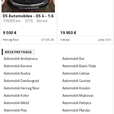
DS Automobiles - DS 4 - 1.6
195000 km
2016
Benzin
9 500
€
19 950
€
Herceg Novi
07.05.26
Cetinje
prije 23 h
BRZA PRETRAGA
Automobili
Andrijevica
Automobili
Bar
Automobili
Berane
Automobili
Bijelo Polje
Automobili
Budva
Automobili
Cetinje
Automobili
Danilovgrad
Automobili
Gusinje
Automobili
Herceg Novi
Automobili
Kolašin
Automobili
Kotor
Automobili
Mojkovac
Automobili
Nikšić
Automobili
Petnjica
Automobili
Plav
Automobili
Pljevlja