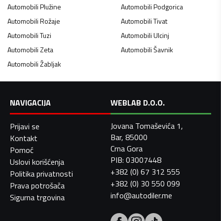
Automobili
Plužine
Automobili
Podgorica
Automobili
Rožaje
Automobili
Tivat
Automobili
Tuzi
Automobili
Ulcinj
Automobili
Zeta
Automobili
Šavnik
Automobili
Žabljak
NAVIGACIJA
WEBLAB D.O.O.
Jovana Tomaševića 1,
Prijavi se
Bar, 85000
Kontakt
Crna Gora
Pomoć
PIB: 03007448
Uslovi korišćenja
+382 (0) 67 312 555
Politika privatnosti
+382 (0) 30 550 099
Prava potrošača
info@autodiler.me
Sigurna trgovina