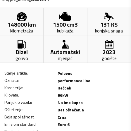
148000
km
1500
cm3
131
KS
kilometraža
kubikaža
konjska snaga
Dizel
Automatski
2023
gorivo
mjenjač
godište
Stanje artikla
:
Polovno
Oznaka
:
performance line
Karoserija
:
Hečbek
Kilovata
:
96
kW
Porijeklo vozila
:
Na ime kupca
Oštećenje
:
Bez oštećenja
Boja spoljašnosti
:
Crna
Emisioni standard
:
Euro 6