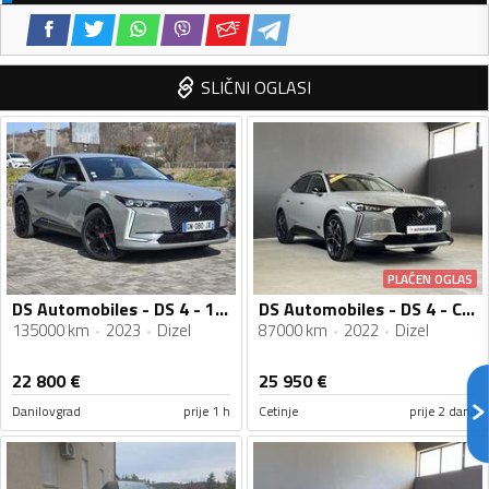
SLIČNI OGLASI
PLAĆEN OGLAS
DS Automobiles - DS 4 - 1.5 HDI
DS Automobiles - DS 4 - CROSS RIVOLI - NOVI MODEL
135000 km
2023
Dizel
87000 km
2022
Dizel
22 800
€
25 950
€
Danilovgrad
prije 1 h
Cetinje
prije 2 dana