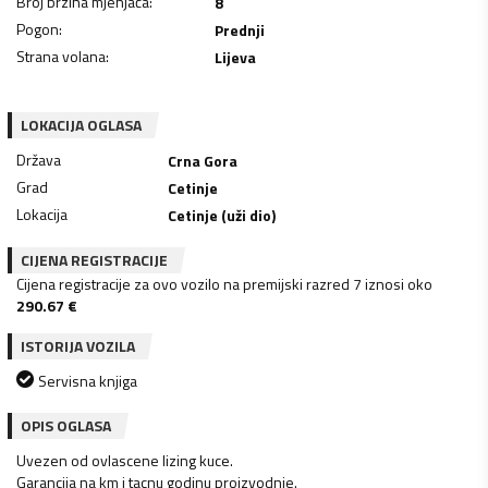
Broj brzina mjenjača
:
8
Pogon
:
Prednji
Strana volana
:
Lijeva
LOKACIJA OGLASA
Država
Crna Gora
Grad
Cetinje
Lokacija
Cetinje (uži dio)
CIJENA REGISTRACIJE
Cijena registracije za ovo vozilo na premijski razred 7 iznosi oko
290.67
€
ISTORIJA VOZILA
Servisna knjiga
OPIS OGLASA
Uvezen od ovlascene lizing kuce.
Garancija na km i tacnu godinu proizvodnje.