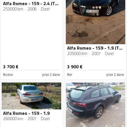
Alfa Romeo - 159 - 2.4 JTDM
253000 km
2008
Dizel
Alfa Romeo - 159 - 1.9 JTDM
205000 km
2007
Dizel
3 700
€
3 900
€
Budva
prije 2 dana
Bar
prije 2 dana
Alfa Romeo - 159 - 1.9
260000 km
2007
Dizel