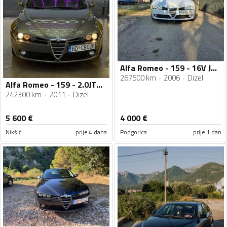
Alfa Romeo - 159 - 16V JTDm
267500 km
2006
Dizel
Alfa Romeo - 159 - 2.0JTDm
242300 km
2011
Dizel
5 600
€
4 000
€
Nikšić
prije 4 dana
Podgorica
prije 1 dan