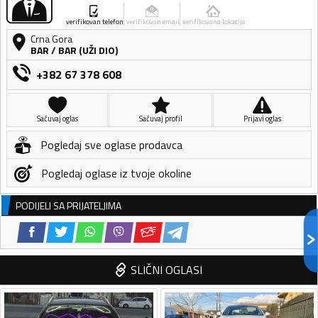
verifikovan telefon
verifikovan email
verifikovana lokacija
Crna Gora
BAR
/
BAR (UŽI DIO)
+382 67 378 608
Sačuvaj oglas
Sačuvaj profil
Prijavi oglas
Pogledaj sve oglase prodavca
Pogledaj oglase iz tvoje okoline
PODIJELI SA PRIJATELJIMA
SLIČNI OGLASI