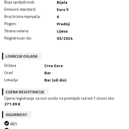
Boja spoljašnosti
:
Bijela
Emisioni standard
:
Euro 5
Broj brzina mjenjača
:
6
Pogon
:
Prednji
Strana volana
:
Lijeva
Registrovan do
:
03/2024
LOKACIJA OGLASA
Država
Crna Gora
Grad
Bar
Lokacija
Bar (uži dio)
CIJENA REGISTRACIJE
Cijena registracije za ovo vozilo na premijski razred 7 iznosi oko
271.69
€
SIGURNOST
ABS