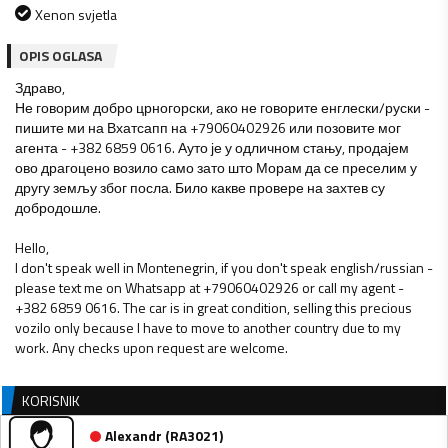
Xenon svjetla
OPIS OGLASA
Здраво,
Не говорим добро црногорски, ако не говорите енглески/руски -
пишите ми на Вхатсапп на +79060402926 или позовите мог
агента - +382 6859 0616. Ауто је у одличном стању, продајем
ово драгоцено возило само зато што Морам да се преселим у
другу земљу због посла. Било какве провере на захтев су
добродошле.
Hello,
I don't speak well in Montenegrin, if you don't speak english/russian -
please text me on Whatsapp at +79060402926 or call my agent -
+382 6859 0616. The car is in great condition, selling this precious
vozilo only because I have to move to another country due to my
work. Any checks upon request are welcome.
KORISNIK
Alexandr
(
RA3021
)