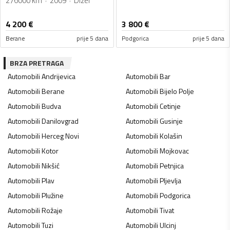
276000 km
2009
Dizel
4 200
€
3 800
€
Berane
prije 5 dana
Podgorica
prije 5 dana
BRZA PRETRAGA
Automobili
Andrijevica
Automobili
Bar
Automobili
Berane
Automobili
Bijelo Polje
Automobili
Budva
Automobili
Cetinje
Automobili
Danilovgrad
Automobili
Gusinje
Automobili
Herceg Novi
Automobili
Kolašin
Automobili
Kotor
Automobili
Mojkovac
Automobili
Nikšić
Automobili
Petnjica
Automobili
Plav
Automobili
Pljevlja
Automobili
Plužine
Automobili
Podgorica
Automobili
Rožaje
Automobili
Tivat
Automobili
Tuzi
Automobili
Ulcinj