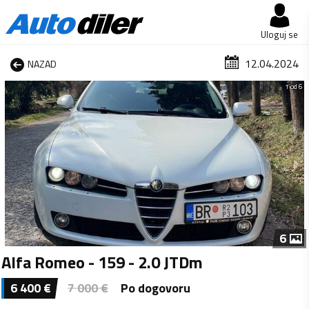
Uloguj se
12.04.2024
NAZAD
1 od 6
6
Alfa Romeo - 159 - 2.0 JTDm
6 400
€
7 000
€
Po dogovoru