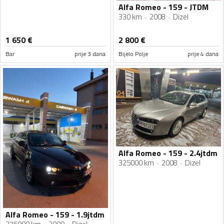
Alfa Romeo - 159 - JTDM
330 km
2008
Dizel
1 650
€
2 800
€
Bar
prije 3 dana
Bijelo Polje
prije 4 dana
Alfa Romeo - 159 - 2.4jtdm
325000 km
2008
Dizel
Alfa Romeo - 159 - 1.9jtdm