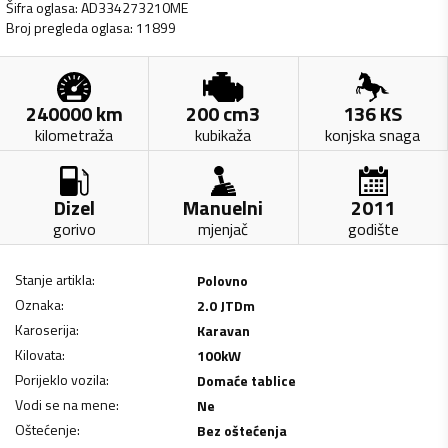
Šifra oglasa
:
AD334273210ME
Broj pregleda oglasa
:
11899
240000
km
200
cm3
136
KS
kilometraža
kubikaža
konjska snaga
Dizel
Manuelni
2011
gorivo
mjenjač
godište
Stanje artikla
:
Polovno
Oznaka
:
2.0 JTDm
Karoserija
:
Karavan
Kilovata
:
100
kW
Porijeklo vozila
:
Domaće tablice
Vodi se na mene
:
Ne
Oštećenje
:
Bez oštećenja