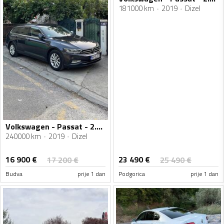
181000 km
2019
Dizel
Volkswagen - Passat - 2.0 TDI
240000 km
2019
Dizel
16 900
€
23 490
€
17 200
€
25 490
€
Budva
prije 1 dan
Podgorica
prije 1 dan