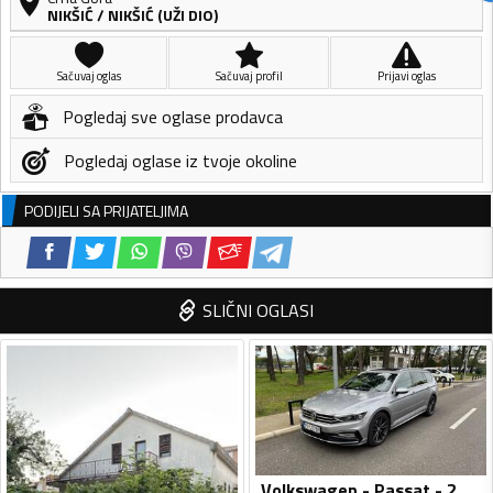
NIKŠIĆ
/
NIKŠIĆ (UŽI DIO)
Sačuvaj oglas
Sačuvaj profil
Prijavi oglas
Pogledaj sve oglase prodavca
Pogledaj oglase iz tvoje okoline
PODIJELI SA PRIJATELJIMA
SLIČNI OGLASI
Volkswagen - Passat - 2.0 BiTDI