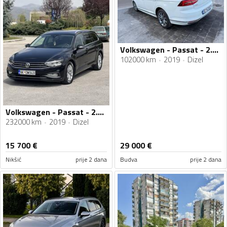
Volkswagen - Passat - 2.0 TDI 4 Motion R -line
102000 km
2019
Dizel
Volkswagen - Passat - 2.0 TDI
232000 km
2019
Dizel
15 700
€
29 000
€
Nikšić
prije 2 dana
Budva
prije 2 dana