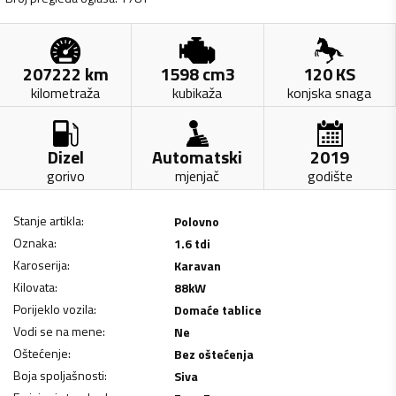
207222
km
1598
cm3
120
KS
kilometraža
kubikaža
konjska snaga
Dizel
Automatski
2019
gorivo
mjenjač
godište
Stanje artikla
:
Polovno
Oznaka
:
1.6 tdi
Karoserija
:
Karavan
Kilovata
:
88
kW
Porijeklo vozila
:
Domaće tablice
Vodi se na mene
:
Ne
Oštećenje
:
Bez oštećenja
Boja spoljašnosti
:
Siva