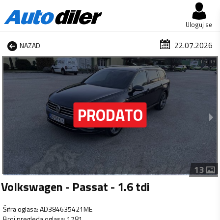
Uloguj se
22.07.2026
NAZAD
1 od 13
13
Volkswagen - Passat - 1.6 tdi
Šifra oglasa
:
AD384635421ME
Broj pregleda oglasa
:
1781