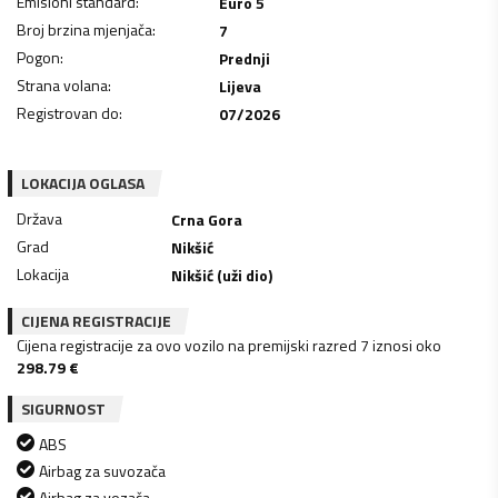
Emisioni standard
:
Euro 5
Broj brzina mjenjača
:
7
Pogon
:
Prednji
Strana volana
:
Lijeva
Registrovan do
:
07/2026
LOKACIJA OGLASA
Država
Crna Gora
Grad
Nikšić
Lokacija
Nikšić (uži dio)
CIJENA REGISTRACIJE
Cijena registracije za ovo vozilo na premijski razred 7 iznosi oko
298.79
€
SIGURNOST
ABS
Airbag za suvozača
Airbag za vozača