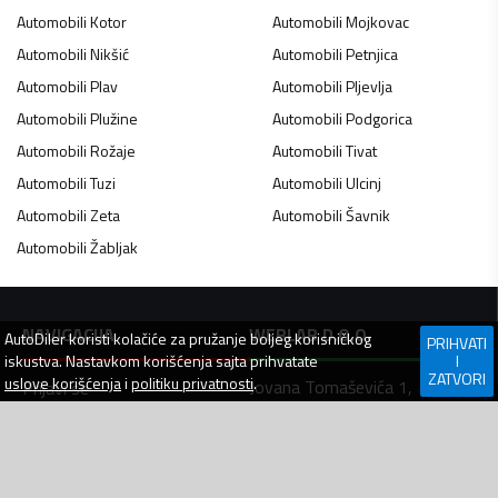
Automobili
Kotor
Automobili
Mojkovac
Automobili
Nikšić
Automobili
Petnjica
Automobili
Plav
Automobili
Pljevlja
Automobili
Plužine
Automobili
Podgorica
Automobili
Rožaje
Automobili
Tivat
Automobili
Tuzi
Automobili
Ulcinj
Automobili
Zeta
Automobili
Šavnik
Automobili
Žabljak
NAVIGACIJA
WEBLAB D.O.O.
AutoDiler
koristi kolačiće za pružanje boljeg korisničkog
PRIHVATI
iskustva. Nastavkom korišćenja sajta prihvatate
I
ZATVORI
uslove korišćenja
i
politiku privatnosti
.
Jovana Tomaševića 1,
Prijavi se
Bar, 85000
Kontakt
Crna Gora
Pomoć
PIB: 03007448
Uslovi korišćenja
+382 (0) 67 312 555
Politika privatnosti