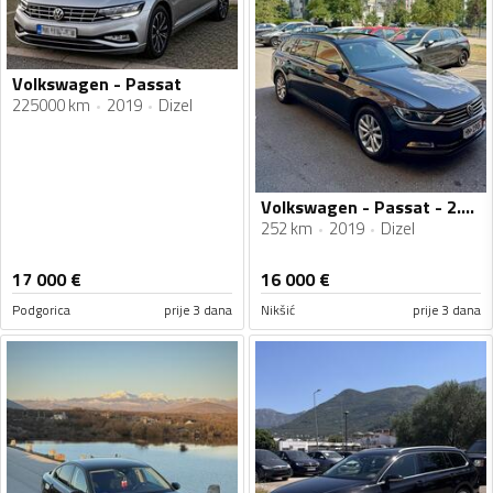
Volkswagen - Passat
225000 km
2019
Dizel
Volkswagen - Passat - 2.0 TDI
252 km
2019
Dizel
17 000
€
16 000
€
Podgorica
prije 3 dana
Nikšić
prije 3 dana