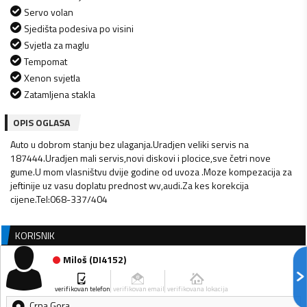
Servo volan
Sjedišta podesiva po visini
Svjetla za maglu
Tempomat
Xenon svjetla
Zatamljena stakla
OPIS OGLASA
Auto u dobrom stanju bez ulaganja.Uradjen veliki servis na
187444.Uradjen mali servis,novi diskovi i plocice,sve četri nove
gume.U mom vlasništvu dvije godine od uvoza .Moze kompezacija za
jeftinije uz vasu doplatu prednost wv,audi.Za kes korekcija
cijene.Tel:068-337/404
KORISNIK
Miloš
(
DI4152
)
verifikovan telefon
verifikovan email
verifikovana lokacija
Crna Gora