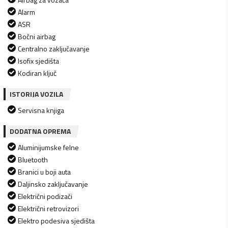
Alarm
ASR
Bočni airbag
Centralno zaključavanje
Isofix sjedišta
Kodiran ključ
ISTORIJA VOZILA
Servisna knjiga
DODATNA OPREMA
Aluminijumske felne
Bluetooth
Branici u boji auta
Daljinsko zaključavanje
Električni podizači
Električni retrovizori
Elektro podesiva sjedišta