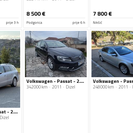
8 500
€
7 800
€
prije 3 h
Podgorica
prije 6 h
Nikšić
Volkswagen - Passat - 2.0 TDI
342000 km
2011
Dizel
248000 km
2011
Volkswagen - Passat - 2.0 TDI
Dizel