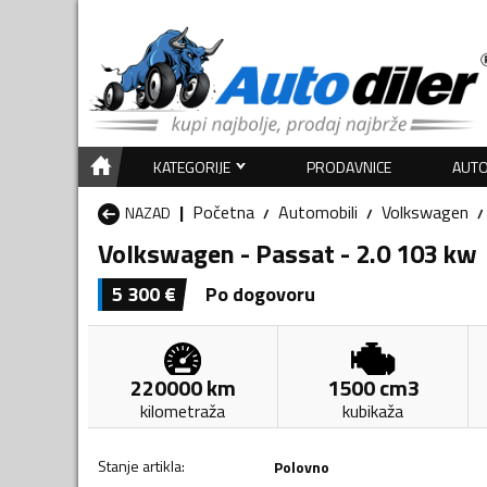
KATEGORIJE
PRODAVNICE
AUTO
Početna
Automobili
Volkswagen
NAZAD
Volkswagen - Passat - 2.0 103 kw
5 300
€
Po dogovoru
220000
km
1500
cm3
kilometraža
kubikaža
Stanje artikla
:
Polovno