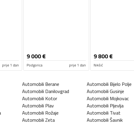
9 000
€
9 800
€
prije 1 dan
Podgorica
prije 1 dan
Nikšić
Automobili
Berane
Automobili
Bijelo Polje
Automobili
Danilovgrad
Automobili
Gusinje
Automobili
Kotor
Automobili
Mojkovac
Automobili
Plav
Automobili
Pljevlja
a
Automobili
Rožaje
Automobili
Tivat
Automobili
Zeta
Automobili
Šavnik