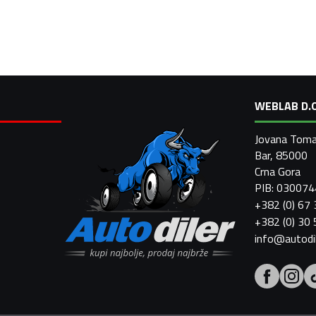
WEBLAB D.O
Jovana Toma
Bar, 85000
Crna Gora
PIB: 03007
+382 (0) 67
+382 (0) 30
info@autodi