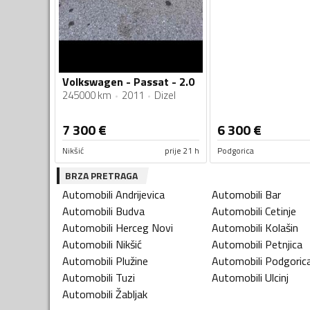
Volkswagen - Passat - 2.0
245000 km
2011
Dizel
7 300
€
6 300
€
Nikšić
prije 21 h
Podgorica
BRZA PRETRAGA
Automobili
Andrijevica
Automobili
Bar
Automobili
Budva
Automobili
Cetinje
Automobili
Herceg Novi
Automobili
Kolašin
Automobili
Nikšić
Automobili
Petnjica
Automobili
Plužine
Automobili
Podgoric
Automobili
Tuzi
Automobili
Ulcinj
Automobili
Žabljak