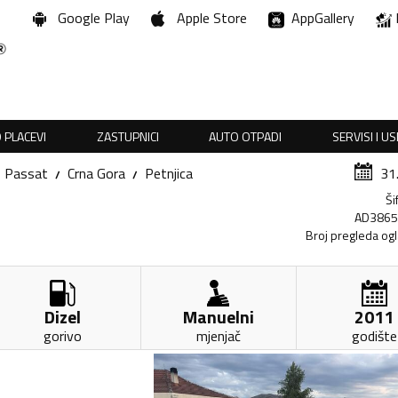
Google Play
Apple Store
AppGallery
 PLACEVI
ZASTUPNICI
AUTO OTPADI
SERVISI I U
Passat
Crna Gora
Petnjica
31
Ši
AD386
Broj pregleda og
Dizel
Manuelni
2011
gorivo
mjenjač
godište