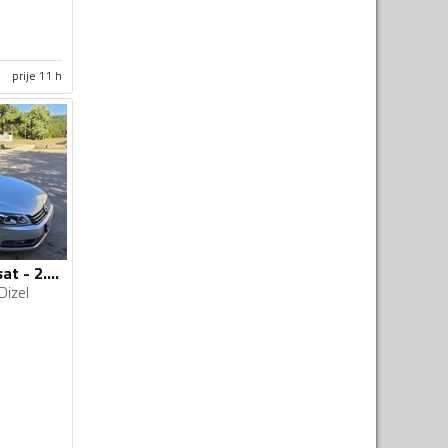
prije 11 h
Volkswagen - Passat - 2.0 tdi
Dizel