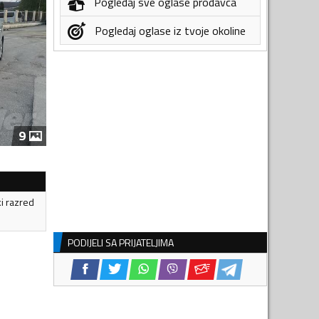
Pogledaj sve oglase prodavca
Pogledaj oglase iz tvoje okoline
9
ki razred
PODIJELI SA PRIJATELJIMA