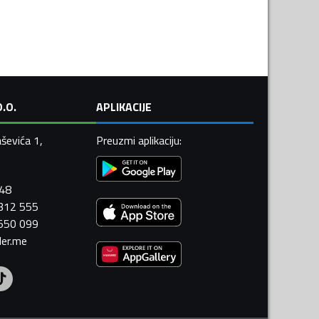
.O.
APLIKACIJE
ševića 1,
Preuzmi aplikaciju
:
448
 312 555
 550 099
ler.me