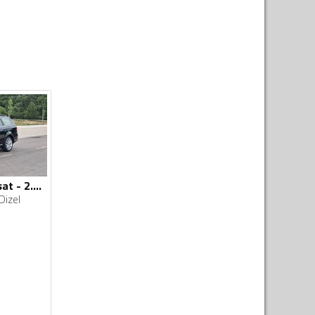
Volkswagen - Passat - 2.0tdi 103kw DSG
Dizel