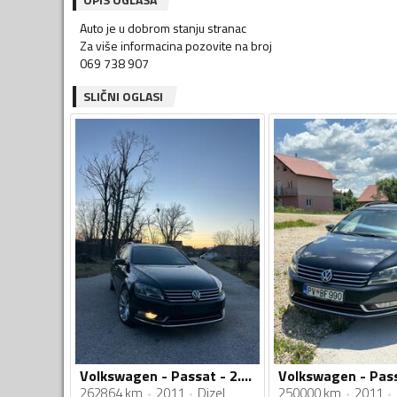
Auto je u dobrom stanju stranac
Za više informacina pozovite na broj
069 738 907
SLIČNI OGLASI
Volkswagen - Passat - 2.0TDI
Volkswagen - Pass
262864 km
2011
Dizel
250000 km
2011