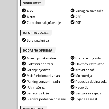
SIGURNOST
ABS
Airbag za suvozača
Alarm
ASR
Centralno zaključavanje
ESP
ISTORIJA VOZILA
Servisna knjiga
DODATNA OPREMA
Aluminijumske felne
Branici u boji auta
Električni podizači
Električni retrovizori
Grijanje sjedišta
Krovni nosač
Multifunkcionalni volan
Multimedija
Parking senzori - zadnji
Podesiva dubina volan
Putni računar
Radio CD
Senzori za kišu
Senzori za svjetla
Sjedišta podesiva po visini
Svjetla za maglu
OPIS OGLASA