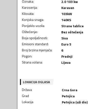
Oznaka
:
2.0 103 kw
Karoserija
:
Karavan
Kilovata
:
103
kW
Konjska snaga
:
140
KS
Porijeklo vozila
:
Strane tablice
Oštećenje
:
Bez oštećenja
Boja spoljašnosti
:
Siva
Emisioni standard
:
Euro 5
Broj brzina mjenjača
:
6
Pogon
:
Prednji
Strana volana
:
Lijeva
LOKACIJA OGLASA
Država
Crna Gora
Grad
Petnjica
Lokacija
Petnjica (uži dio)