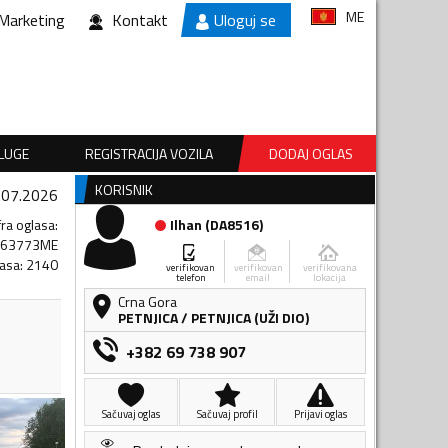
ME
Marketing
Kontakt
Uloguj se
SLUGE
REGISTRACIJA VOZILA
DODAJ OGLAS
KORISNIK
.07.2026
fra oglasa
:
Ilhan
(
DA8516
)
563773ME
lasa
:
2140
verifikovan
verifikovan
verifikovana
telefon
email
lokacija
Crna Gora
PETNJICA
/
PETNJICA (UŽI DIO)
+382 69 738 907
Sačuvaj oglas
Sačuvaj profil
Prijavi oglas