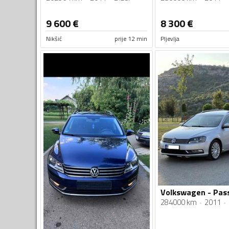
9 600
€
8 300
€
Nikšić
prije 12 min
Pljevlja
284000 km
2011