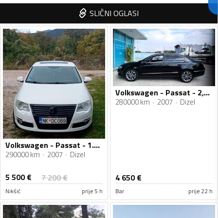
SLIČNI OGLASI
Volkswagen - Passat - 2,0tdi
280000 km
2007
Dizel
Volkswagen - Passat - 1.9 TDI
290000 km
2007
Dizel
5 500
€
7 200
€
4 650
€
Nikšić
prije 5 h
Bar
prije 22 h