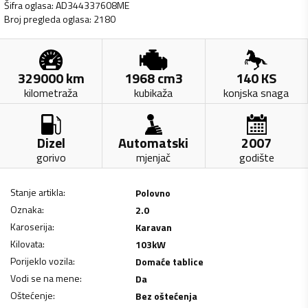
Šifra oglasa
:
AD344337608ME
Broj pregleda oglasa
:
2180
329000
km
1968
cm3
140
KS
kilometraža
kubikaža
konjska snaga
Dizel
Automatski
2007
gorivo
mjenjač
godište
Stanje artikla
:
Polovno
Oznaka
:
2.0
Karoserija
:
Karavan
Kilovata
:
103
kW
Porijeklo vozila
:
Domaće tablice
Vodi se na mene
:
Da
Oštećenje
:
Bez oštećenja