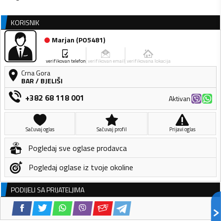
KORISNIK
Marjan
(
PO5481
)
verifikovan telefon
verifikovan email
verifikovana lokacija
Crna Gora
BAR
/
BJELIŠI
+382 68 118 001
Aktivan
Sačuvaj oglas
Sačuvaj profil
Prijavi oglas
Pogledaj sve oglase prodavca
Pogledaj oglase iz tvoje okoline
PODIJELI SA PRIJATELJIMA