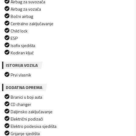
Airbag za suvozača
Airbag za vozača
Bočni airbag
Centralno zaključavanje
Child lock
ESP
Isofix sjedišta
Kodiran ključ
ISTORIJA VOZILA
Prvi vlasnik
DODATNA OPREMA
Branici u boji auta
CD changer
Daljinsko zaključavanje
Električni podizači
Elektro podesiva sjedišta
Grijanje sjedišta