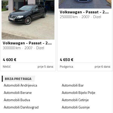
Volkswagen - Passat - 2.0 tdi
250000 km
2007
Dizel
Volkswagen - Passat - 2.0 TDI
300000 km
2007
Dizel
4 600
€
4 650
€
Nikšić
prije 5 dana
Podgorica
prije 6 dana
BRZA PRETRAGA
Automobili
Andrijevica
Automobili
Bar
Automobili
Berane
Automobili
Bijelo Polje
Automobili
Budva
Automobili
Cetinje
Automobili
Danilovgrad
Automobili
Gusinje