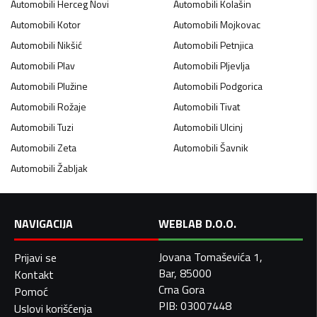
Automobili
Herceg Novi
Automobili
Kolašin
Automobili
Kotor
Automobili
Mojkovac
Automobili
Nikšić
Automobili
Petnjica
Automobili
Plav
Automobili
Pljevlja
Automobili
Plužine
Automobili
Podgorica
Automobili
Rožaje
Automobili
Tivat
Automobili
Tuzi
Automobili
Ulcinj
Automobili
Zeta
Automobili
Šavnik
Automobili
Žabljak
NAVIGACIJA
WEBLAB D.O.O.
Jovana Tomaševića 1,
Prijavi se
Bar, 85000
Kontakt
Crna Gora
Pomoć
PIB: 03007448
Uslovi korišćenja