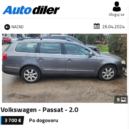
Uloguj se
26.04.2024
NAZAD
1 od 9
9
Volkswagen - Passat - 2.0
3 700
€
Po dogovoru