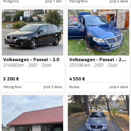
Podgorica
prije 1 dan
Herceg Novi
prije 2 dana
Volkswagen - Passat - 2.0
Volkswagen - Passat - 2.0 TDI
374000 km
2007
Dizel
255108 km
2007
Dizel
3 200
€
4 550
€
Herceg Novi
prije 3 dana
Budva
prije 4 dana