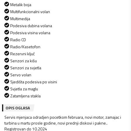
Metalik boja
Multifunkcionalni volan
Multimedija
Podesiva dubina volana
Podesiva visina volana
Radio CD
Radio/Kasetofon
Rezervni ključ
Senzori za kišu
Senzori za svjetla
Servo volan
Sjedišta podesiva po visini
Svjetla za maglu
Zatamljena stakla
OPIS OGLASA
Servis mjenjaca odradjen pocetkom februara, novi motor, zamajac i
turbina u martu prosle godine, novi prednji diskovi i pakne..
Registrovan do 10.2024