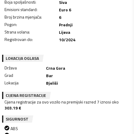
Boja spoljašnosti
:
Siva
Emisioni standard
:
Euro 6
Broj brzina mjenjača
:
6
Pogon
:
Prednji
Strana volana
:
Lijeva
Registrovan do
:
10/2024
LOKACIJA OGLASA
Država
Crna Gora
Grad
Bar
Lokacija
Bjeliši
CIJENA REGISTRACIJE
Cijena registracije za ovo vozilo na premijski razred 7 iznosi oko
303.19
€
SIGURNOST
ABS