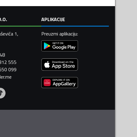
.O.
APLIKACIJE
ševića 1,
Preuzmi aplikaciju
:
448
 312 555
 550 099
ler.me