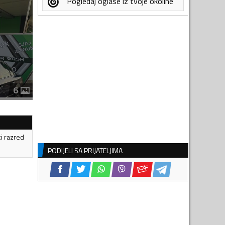
Pogledaj oglase iz tvoje okoline
6
ki razred
PODIJELI SA PRIJATELJIMA