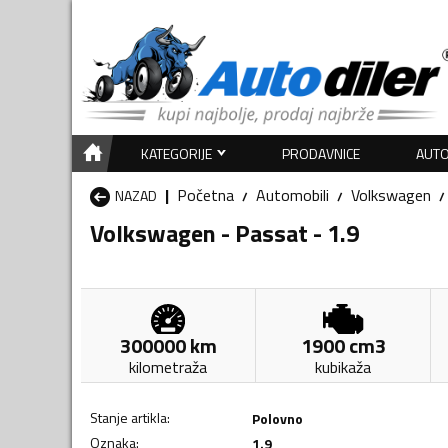
KATEGORIJE
PRODAVNICE
AUTO
Početna
Automobili
Volkswagen
NAZAD
Volkswagen - Passat - 1.9
300000
km
1900
cm3
kilometraža
kubikaža
Stanje artikla
:
Polovno
Oznaka
:
1.9