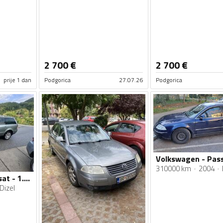
2 700
€
2 700
€
prije 1 dan
Podgorica
27.07.26
Podgorica
Volkswagen - Pass
310000 km
2004
Volkswagen - Passat - 1.9tdi
Dizel