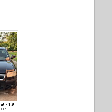
at - 1.9
Dizel