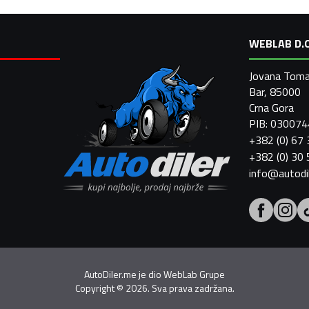
WEBLAB D.O
Jovana Toma
Bar, 85000
Crna Gora
PIB: 03007
+382 (0) 67
+382 (0) 30
info@autodi
AutoDiler.me je dio
WebLab Grupe
Copyright
©
2026. Sva prava zadržana.