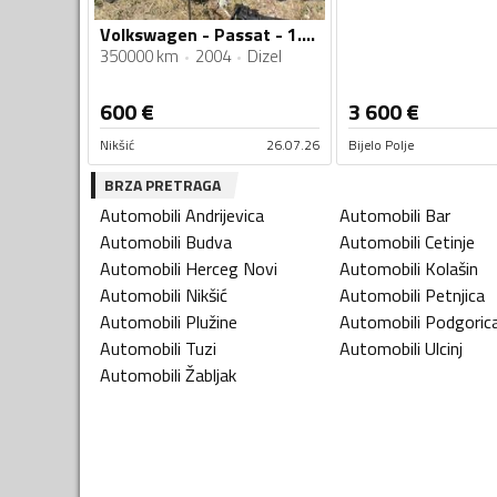
Volkswagen - Passat - 1.9tdi
350000 km
2004
Dizel
600
€
3 600
€
Nikšić
26.07.26
Bijelo Polje
BRZA PRETRAGA
Automobili
Andrijevica
Automobili
Bar
Automobili
Budva
Automobili
Cetinje
Automobili
Herceg Novi
Automobili
Kolašin
Automobili
Nikšić
Automobili
Petnjica
Automobili
Plužine
Automobili
Podgoric
Automobili
Tuzi
Automobili
Ulcinj
Automobili
Žabljak