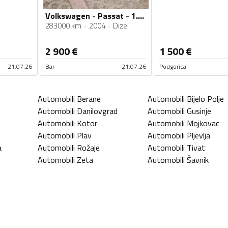
Volkswagen - Passat - 1.9 tdi
283000 km
2004
Dizel
2 900
€
1 500
€
21.07.26
Bar
21.07.26
Podgorica
Automobili
Berane
Automobili
Bijelo Polje
Automobili
Danilovgrad
Automobili
Gusinje
Automobili
Kotor
Automobili
Mojkovac
Automobili
Plav
Automobili
Pljevlja
a
Automobili
Rožaje
Automobili
Tivat
Automobili
Zeta
Automobili
Šavnik