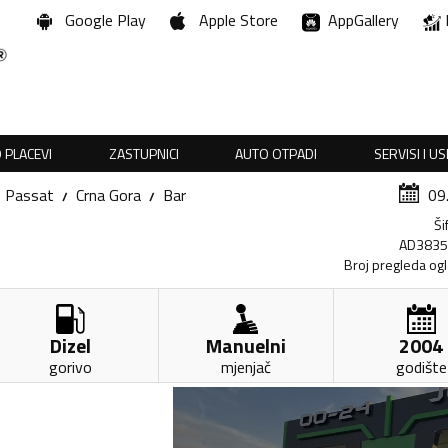
Google Play
Apple Store
AppGallery
 PLACEVI
ZASTUPNICI
AUTO OTPADI
SERVISI I U
Passat
Crna Gora
Bar
09
Ši
AD383
Broj pregleda og
Dizel
Manuelni
2004
gorivo
mjenjač
godište