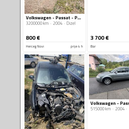
Volkswagen - Passat - PASSAT 1.9TDI
3200000 km
2004
Dizel
800
€
3 700
€
Herceg Novi
prije 4 h
Bar
515000 km
2004