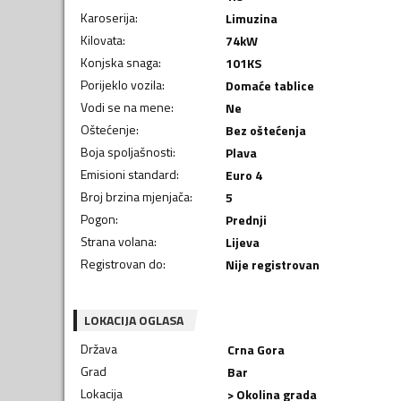
Karoserija
:
Limuzina
Kilovata
:
74
kW
Konjska snaga
:
101
KS
Porijeklo vozila
:
Domaće tablice
Vodi se na mene
:
Ne
Oštećenje
:
Bez oštećenja
Boja spoljašnosti
:
Plava
Emisioni standard
:
Euro 4
Broj brzina mjenjača
:
5
Pogon
:
Prednji
Strana volana
:
Lijeva
Registrovan do
:
Nije registrovan
LOKACIJA OGLASA
Država
Crna Gora
Grad
Bar
Lokacija
> Okolina grada