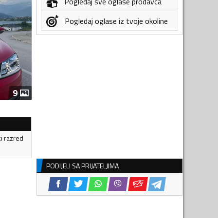
Pogledaj sve oglase prodavca
Pogledaj oglase iz tvoje okoline
9
ki razred
PODIJELI SA PRIJATELJIMA