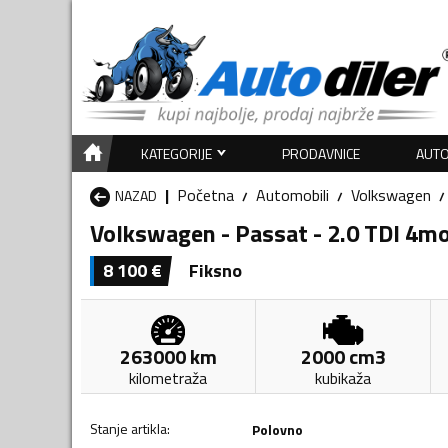
KATEGORIJE
PRODAVNICE
AUTO
Početna
Automobili
Volkswagen
NAZAD
Volkswagen - Passat - 2.0 TDI 4m
8 100
€
Fiksno
263000
km
2000
cm3
kilometraža
kubikaža
Stanje artikla
:
Polovno