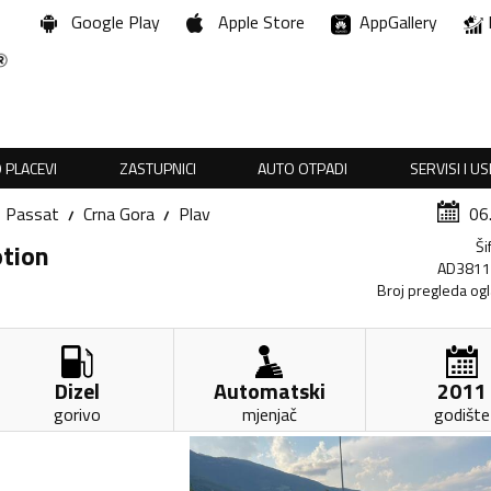
Google Play
Apple Store
AppGallery
 PLACEVI
ZASTUPNICI
AUTO OTPADI
SERVISI I U
Passat
Crna Gora
Plav
06
Ši
otion
AD381
Broj pregleda og
Dizel
Automatski
2011
gorivo
mjenjač
godište