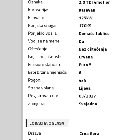
Oznaka
:
2.0 TDI 4motion
Karoserija
:
Karavan
Kilovata
:
125
kW
Konjska snaga
:
170
KS
Porijeklo vozila
:
Domaće tablice
Vodi se na mene
:
Da
Oštećenje
:
Bez oštećenja
Boja spoljašnosti
:
Crvena
Emisioni standard
:
Euro 5
Broj brzina mjenjača
:
6
Pogon
:
4x4
Strana volana
:
Lijeva
Registrovan do
:
03/2027
Zamjena
:
Svejedno
LOKACIJA OGLASA
Država
Crna Gora