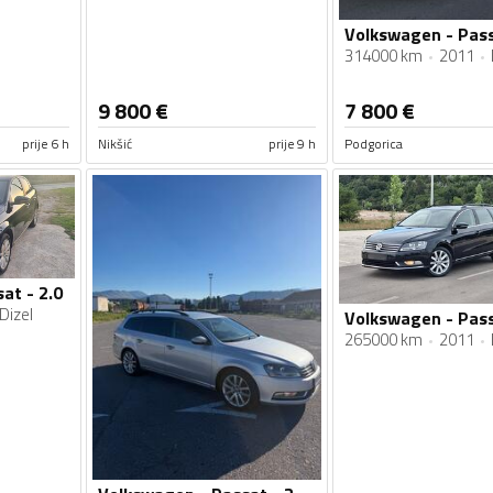
314000 km
2011
9 800
€
7 800
€
prije 6 h
Nikšić
prije 9 h
Podgorica
at - 2.0
Dizel
265000 km
2011