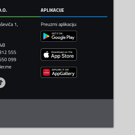
.O.
APLIKACIJE
ševića 1,
Preuzmi aplikaciju
:
448
 312 555
 550 099
ler.me