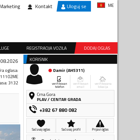
ME
Marketing
Kontakt
Uloguj se
SLUGE
REGISTRACIJA VOZILA
DODAJ OGLAS
KORISNIK
.08.2026
fra oglasa
:
Damir
(
AH5311
)
111102ME
lasa
:
3132
verifikovan
verifikovan
verifikovana
telefon
email
lokacija
Crna Gora
PLAV
/
CENTAR GRADA
+382 67 880 082
Sačuvaj oglas
Sačuvaj profil
Prijavi oglas