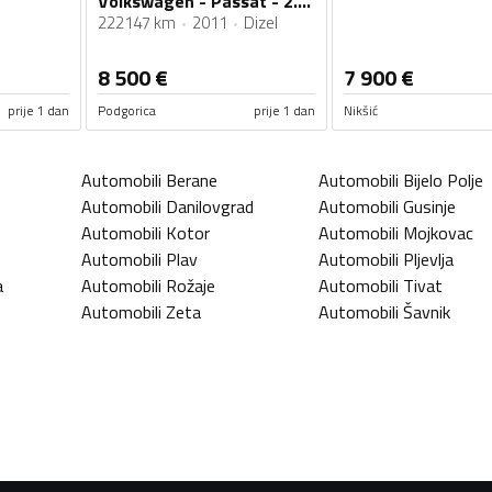
Volkswagen - Passat - 2.0 TDI
222147 km
2011
Dizel
8 500
€
7 900
€
prije 1 dan
Podgorica
prije 1 dan
Nikšić
Automobili
Berane
Automobili
Bijelo Polje
Automobili
Danilovgrad
Automobili
Gusinje
Automobili
Kotor
Automobili
Mojkovac
Automobili
Plav
Automobili
Pljevlja
a
Automobili
Rožaje
Automobili
Tivat
Automobili
Zeta
Automobili
Šavnik