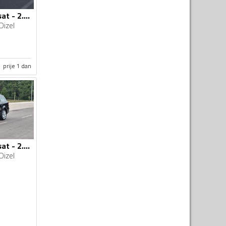
Volkswagen - Passat - 2.0TDI 103kw
Dizel
prije 1 dan
Volkswagen - Passat - 2.0tdi
Dizel