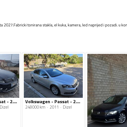
a 2027.Fabricki tonirana stakla, el kuka, kamera, led naprijed i pozadi. u ko
Volkswagen - Passat - 2.0 TDI
Volkswagen - Passat - 2.0 tdi
Dizel
248000 km
2011
Dizel