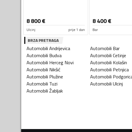
8 800
€
8 400
€
Ulcinj
prije 1 dan
Bar
BRZA PRETRAGA
Automobili
Andrijevica
Automobili
Bar
Automobili
Budva
Automobili
Cetinje
Automobili
Herceg Novi
Automobili
Kolašin
Automobili
Nikšić
Automobili
Petnjica
Automobili
Plužine
Automobili
Podgoric
Automobili
Tuzi
Automobili
Ulcinj
Automobili
Žabljak