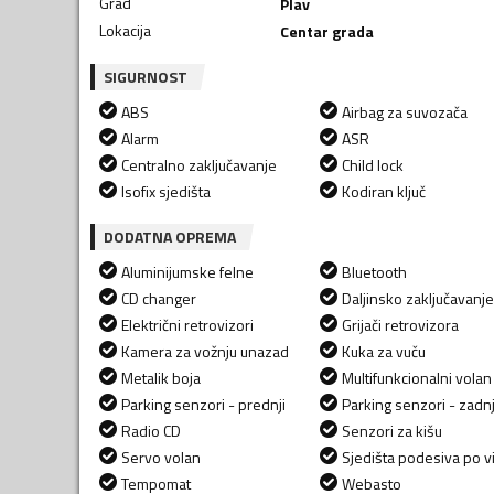
Grad
Plav
Lokacija
Centar grada
SIGURNOST
ABS
Airbag za suvozača
Alarm
ASR
Centralno zaključavanje
Child lock
Isofix sjedišta
Kodiran ključ
DODATNA OPREMA
Aluminijumske felne
Bluetooth
CD changer
Daljinsko zaključavanje
Električni retrovizori
Grijači retrovizora
Kamera za vožnju unazad
Kuka za vuču
Metalik boja
Multifunkcionalni volan
Parking senzori - prednji
Parking senzori - zadnj
Radio CD
Senzori za kišu
Servo volan
Sjedišta podesiva po vi
Tempomat
Webasto