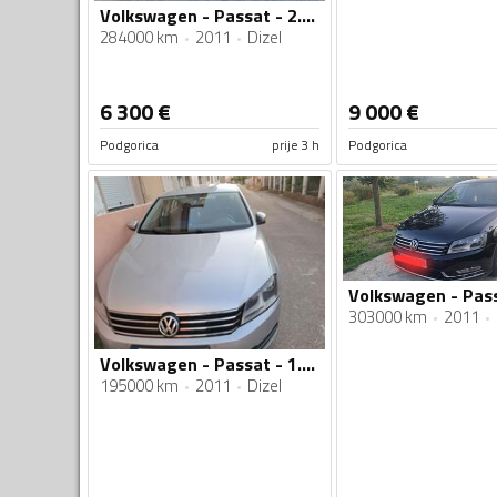
Volkswagen - Passat - 2.0 TDI
284000 km
2011
Dizel
6 300
€
9 000
€
Podgorica
prije 3 h
Podgorica
Volkswagen - Pass
303000 km
2011
Volkswagen - Passat - 1.6 tdi
195000 km
2011
Dizel