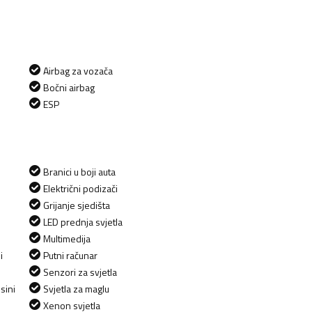
Airbag za vozača
Bočni airbag
ESP
Branici u boji auta
Električni podizači
Grijanje sjedišta
LED prednja svjetla
Multimedija
i
Putni računar
Senzori za svjetla
sini
Svjetla za maglu
Xenon svjetla