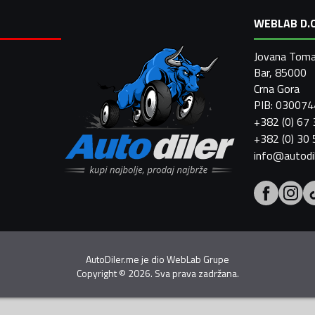
WEBLAB D.O
Jovana Toma
Bar, 85000
Crna Gora
PIB: 03007
+382 (0) 67
+382 (0) 30
info@autodi
AutoDiler.me je dio
WebLab Grupe
Copyright
©
2026. Sva prava zadržana.