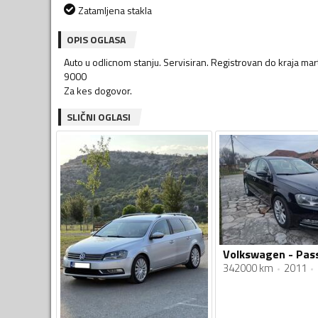
Zatamljena stakla
OPIS OGLASA
Auto u odlicnom stanju. Servisiran. Registrovan do kraja mart
9000
Za kes dogovor.
SLIČNI OGLASI
342000 km
2011