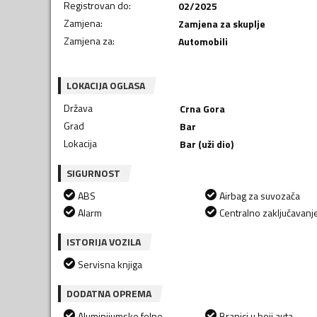
Registrovan do
:
02/2025
Zamjena
:
Zamjena za skuplje
Zamjena za
:
Automobili
LOKACIJA OGLASA
Država
Crna Gora
Grad
Bar
Lokacija
Bar (uži dio)
SIGURNOST
ABS
Airbag za suvozača
Alarm
Centralno zaključavanj
ISTORIJA VOZILA
Servisna knjiga
DODATNA OPREMA
Aluminijumske felne
Branici u boji auta