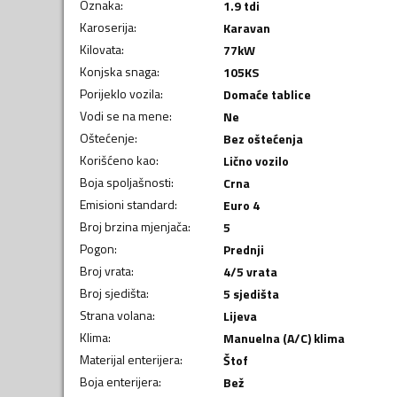
Oznaka
:
1.9 tdi
Karoserija
:
Karavan
Kilovata
:
77
kW
Konjska snaga
:
105
KS
Porijeklo vozila
:
Domaće tablice
Vodi se na mene
:
Ne
Oštećenje
:
Bez oštećenja
Korišćeno kao
:
Lično vozilo
Boja spoljašnosti
:
Crna
Emisioni standard
:
Euro 4
Broj brzina mjenjača
:
5
Pogon
:
Prednji
Broj vrata
:
4/5 vrata
Broj sjedišta
:
5 sjedišta
Strana volana
:
Lijeva
Klima
:
Manuelna (A/C) klima
Materijal enterijera
:
Štof
Boja enterijera
:
Bež