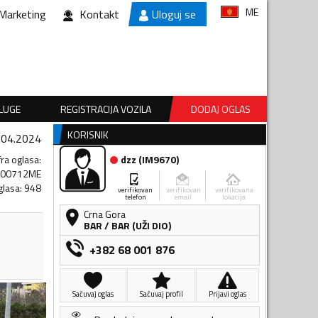
ME
Marketing
Kontakt
Uloguj se
SLUGE
REGISTRACIJA VOZILA
DODAJ OGLAS
KORISNIK
.04.2024
fra oglasa
:
dzz
(
IM9670
)
600712ME
glasa
:
948
verifikovan
verifikovan
verifikovana
telefon
email
lokacija
Crna Gora
BAR
/
BAR (UŽI DIO)
+382 68 001 876
Sačuvaj oglas
Sačuvaj profil
Prijavi oglas