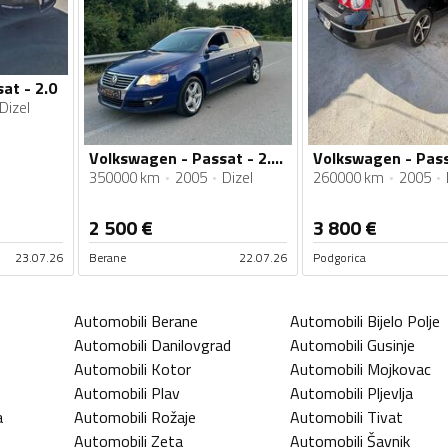
at - 2.0
Dizel
Volkswagen - Passat - 2.0 8v
350000 km
2005
Dizel
260000 km
2005
2 500
€
3 800
€
23.07.26
Berane
22.07.26
Podgorica
Automobili
Berane
Automobili
Bijelo Polje
Automobili
Danilovgrad
Automobili
Gusinje
Automobili
Kotor
Automobili
Mojkovac
Automobili
Plav
Automobili
Pljevlja
a
Automobili
Rožaje
Automobili
Tivat
Automobili
Zeta
Automobili
Šavnik