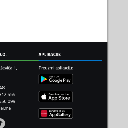
.O.
APLIKACIJE
ševića 1,
Preuzmi aplikaciju
:
448
 312 555
 550 099
ler.me