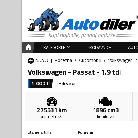
KATEGORIJE
PRODAVNICE
AUTO
Početna
Automobili
Volkswagen
NAZAD
Volkswagen - Passat - 1.9 tdi
5 000
€
Fiksno
275531
km
1896
cm3
kilometraža
kubikaža
Stanje artikla
:
Polovno