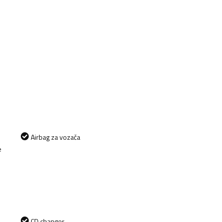
Airbag za vozača
e
CD changer