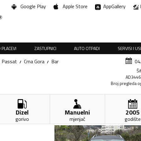
Google Play
Apple Store
AppGallery
 PLACEVI
ZASTUPNICI
AUTO OTPADI
SERVISI I U
Passat
Crna Gora
Bar
04
Ši
AD344
Broj pregleda o
Dizel
Manuelni
2005
gorivo
mjenjač
godište