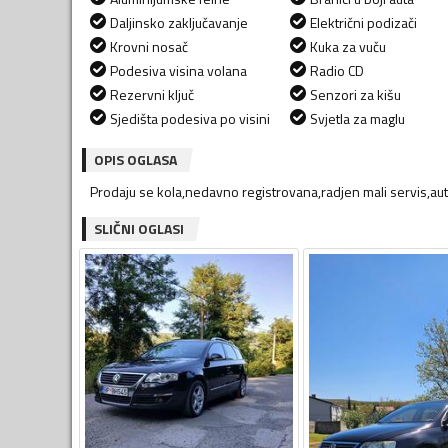
Daljinsko zaključavanje
Električni podizači
Krovni nosač
Kuka za vuču
Podesiva visina volana
Radio CD
Rezervni ključ
Senzori za kišu
Sjedišta podesiva po visini
Svjetla za maglu
OPIS OGLASA
Prodaju se kola,nedavno registrovana,radjen mali servis,au
SLIČNI OGLASI