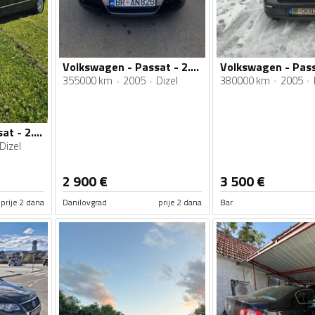
Volkswagen - Pass
Volkswagen - Passat - 2.0 tdi
380000 km
2005
355000 km
2005
Dizel
Volkswagen - Passat - 2.0 TDI 103 KW
Dizel
2 900
€
3 500
€
prije 2 dana
Danilovgrad
prije 2 dana
Bar