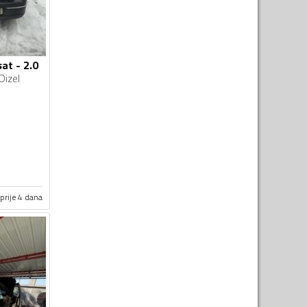
at - 2.0
Dizel
prije 4 dana