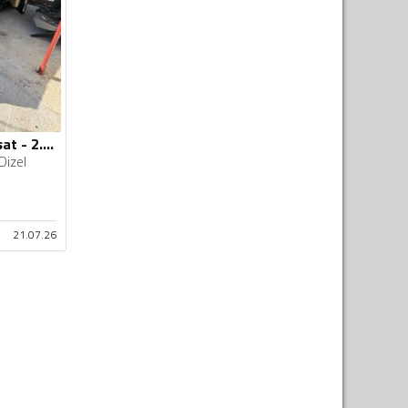
Volkswagen - Passat - 2.0tdi
Dizel
21.07.26