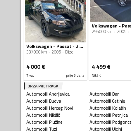
Volkswagen - Pass
295000 km
2005
Volkswagen - Passat - 2.0tdi
337000 km
2005
Dizel
4 000
€
4 499
€
Tivat
prije 5 dana
Nikšić
BRZA PRETRAGA
Automobili
Andrijevica
Automobili
Bar
Automobili
Budva
Automobili
Cetinje
Automobili
Herceg Novi
Automobili
Kolašin
Automobili
Nikšić
Automobili
Petnjica
Automobili
Plužine
Automobili
Podgoric
Automobili
Tuzi
Automobili
Ulcinj