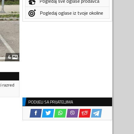
Pogledaj sve oglase prodavca
Pogledaj oglase iz tvoje okoline
4
ki razred
PODIJELI SA PRIJATELJIMA