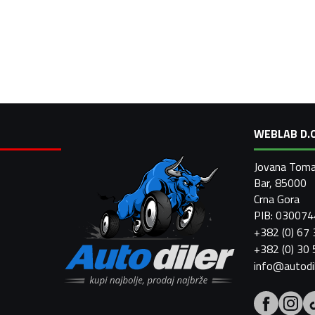
WEBLAB D.O
Jovana Toma
Bar, 85000
Crna Gora
PIB: 03007
+382 (0) 67
+382 (0) 30
info@autodi