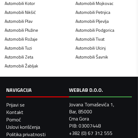
Automobili
Kotor
Automobili
Mojkovac
Automobili
Nikšić
Automobili
Petnjica
Automobili
Plav
Automobili
Pljevlja
Automobili
Plužine
Automobili
Podgorica
Automobili
Rožaje
Automobili
Tivat
Automobili
Tuzi
Automobili
Ulcinj
Automobili
Zeta
Automobili
Šavnik
Automobili
Žabljak
NAVIGACIJA
WEBLAB D.O.O.
Jovana Tomaševića 1,
Prijavi se
Bar, 85000
Kontakt
Crna Gora
Pomoć
PIB: 03007448
Uslovi korišćenja
+382 (0) 67 312 555
Politika privatnosti