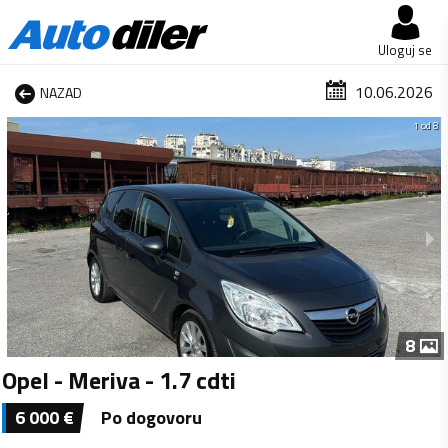
Uloguj se
10.06.2026
NAZAD
1 od 8
8
Opel - Meriva - 1.7 cdti
6 000
€
Po dogovoru