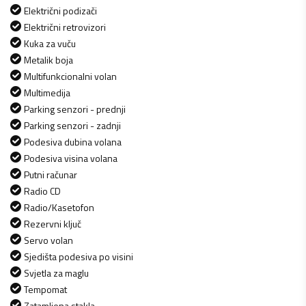
Električni podizači
Električni retrovizori
Kuka za vuču
Metalik boja
Multifunkcionalni volan
Multimedija
Parking senzori - prednji
Parking senzori - zadnji
Podesiva dubina volana
Podesiva visina volana
Putni računar
Radio CD
Radio/Kasetofon
Rezervni ključ
Servo volan
Sjedišta podesiva po visini
Svjetla za maglu
Tempomat
Zatamljena stakla