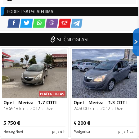
PODIJELI SA PRIJATELJIMA
SLIČNI OGLASI
PLAĆEN OGLAS
Opel - Meriva - 1.7 CDTI
Opel - Meriva - 1.3 CDTI
184918 km
2012
Dizel
245000 km
2012
Dizel
5 750
€
4 200
€
Herceg Novi
prije 4 h
Podgorica
prije 1 dan