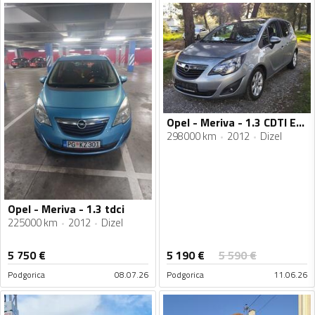
Opel - Meriva - 1.3 CDTI ECO FLEX
298000 km
2012
Dizel
Opel - Meriva - 1.3 tdci
225000 km
2012
Dizel
5 190
€
5 750
€
5 590
€
Podgorica
08.07.26
Podgorica
11.06.26