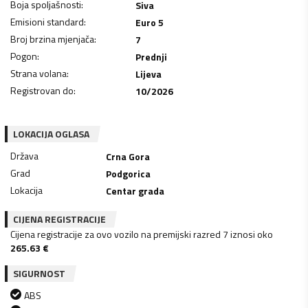
Boja spoljašnosti
:
Siva
Emisioni standard
:
Euro 5
Broj brzina mjenjača
:
7
Pogon
:
Prednji
Strana volana
:
Lijeva
Registrovan do
:
10/2026
LOKACIJA OGLASA
Država
Crna Gora
Grad
Podgorica
Lokacija
Centar grada
CIJENA REGISTRACIJE
Cijena registracije za ovo vozilo na premijski razred 7 iznosi oko
265.63
€
SIGURNOST
ABS