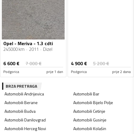
Opel - Meriva - 1.3 cdti
245000 km
2011
Dizel
6 600
€
4 900
€
7 000
€
5 200
€
Podgorica
prije 1 dan
Podgorica
prije 2 dana
BRZA PRETRAGA
Automobili
Andrijevica
Automobili
Bar
Automobili
Berane
Automobili
Bijelo Polje
Automobili
Budva
Automobili
Cetinje
Automobili
Danilovgrad
Automobili
Gusinje
Automobili
Herceg Novi
Automobili
Kolašin