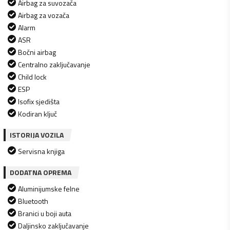
Airbag za suvozača
Airbag za vozača
Alarm
ASR
Bočni airbag
Centralno zaključavanje
Child lock
ESP
Isofix sjedišta
Kodiran ključ
ISTORIJA VOZILA
Servisna knjiga
DODATNA OPREMA
Aluminijumske felne
Bluetooth
Branici u boji auta
Daljinsko zaključavanje