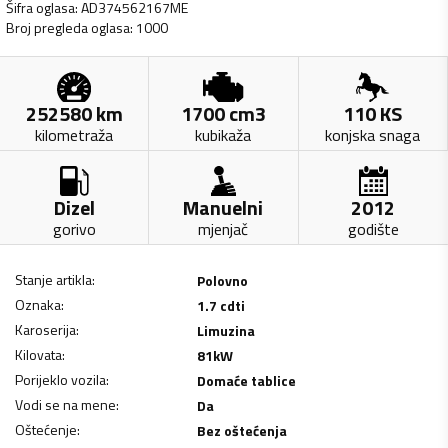
Šifra oglasa
:
AD374562167ME
Broj pregleda oglasa
:
1000
252580
km
1700
cm3
110
KS
kilometraža
kubikaža
konjska snaga
Dizel
Manuelni
2012
gorivo
mjenjač
godište
Stanje artikla
:
Polovno
Oznaka
:
1.7 cdti
Karoserija
:
Limuzina
Kilovata
:
81
kW
Porijeklo vozila
:
Domaće tablice
Vodi se na mene
:
Da
Oštećenje
:
Bez oštećenja