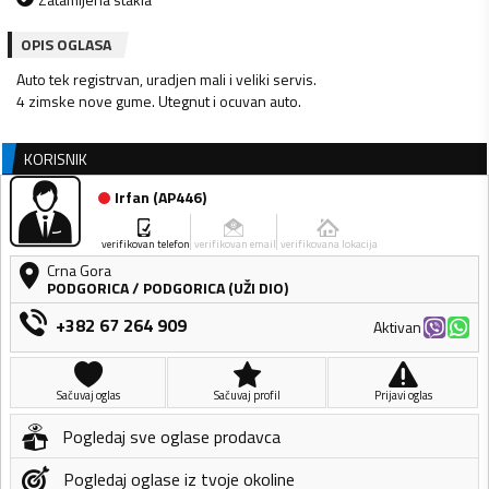
OPIS OGLASA
Auto tek registrvan, uradjen mali i veliki servis.
4 zimske nove gume. Utegnut i ocuvan auto.
KORISNIK
Irfan
(
AP446
)
verifikovan telefon
verifikovan email
verifikovana lokacija
Crna Gora
PODGORICA
/
PODGORICA (UŽI DIO)
+382 67 264 909
Aktivan
Sačuvaj oglas
Sačuvaj profil
Prijavi oglas
Pogledaj sve oglase prodavca
Pogledaj oglase iz tvoje okoline