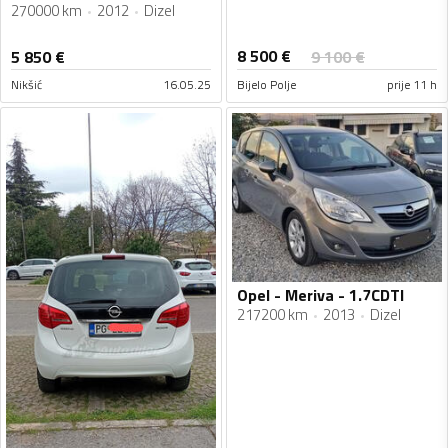
270000 km
2012
Dizel
8 500
€
5 850
€
9 100
€
Nikšić
16.05.25
Bijelo Polje
prije 11 h
Opel - Meriva - 1.7CDTI
217200 km
2013
Dizel