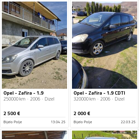
Opel - Zafira - 1.9
Opel - Zafira - 1.9 CDTI
250000 km
2006
Dizel
320000 km
2006
Dizel
2 500
€
2 000
€
Bijelo Polje
13.04.25
Bijelo Polje
22.03.25