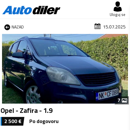
Uloguj se
15.07.2025
NAZAD
1 od 7
7
Opel - Zafira - 1.9
2 500
€
Po dogovoru