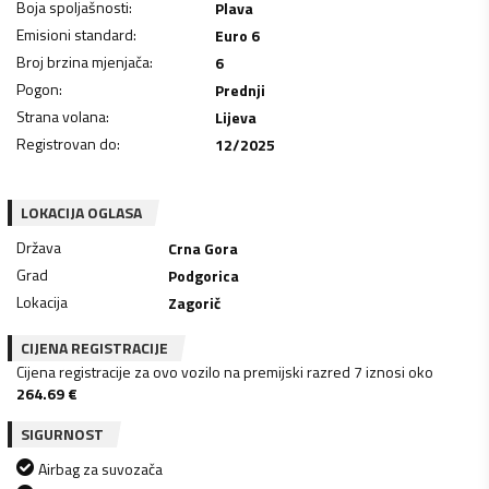
Boja spoljašnosti
:
Plava
Emisioni standard
:
Euro 6
Broj brzina mjenjača
:
6
Pogon
:
Prednji
Strana volana
:
Lijeva
Registrovan do
:
12/2025
LOKACIJA OGLASA
Država
Crna Gora
Grad
Podgorica
Lokacija
Zagorič
CIJENA REGISTRACIJE
Cijena registracije za ovo vozilo na premijski razred 7 iznosi oko
264.69
€
SIGURNOST
Airbag za suvozača