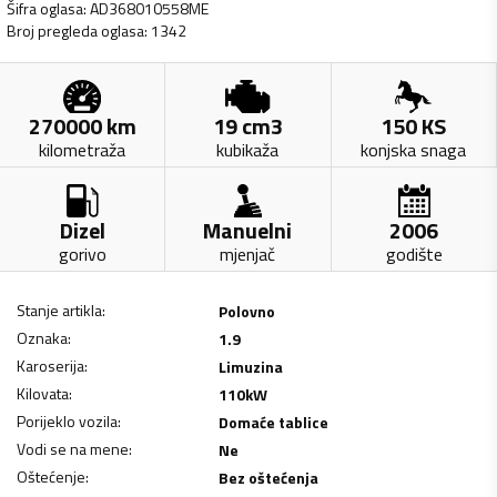
Šifra oglasa
:
AD368010558ME
Broj pregleda oglasa
:
1342
270000
km
19
cm3
150
KS
kilometraža
kubikaža
konjska snaga
Dizel
Manuelni
2006
gorivo
mjenjač
godište
Stanje artikla
:
Polovno
Oznaka
:
1.9
Karoserija
:
Limuzina
Kilovata
:
110
kW
Porijeklo vozila
:
Domaće tablice
Vodi se na mene
:
Ne
Oštećenje
:
Bez oštećenja