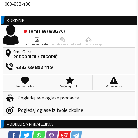
069-892-190
KORISNIK
Tomislav
(
VA8270
)
verifikovan telefon
verifikovan email
verifikovana lokacija
Crna Gora
PODGORICA
/
ZAGORIČ
+382 69 892 119
Sačuvaj oglas
Sačuvaj profil
Prijavi oglas
Pogledaj sve oglase prodavca
Pogledaj oglase iz tvoje okoline
PODIJELI SA PRIJATELJIMA