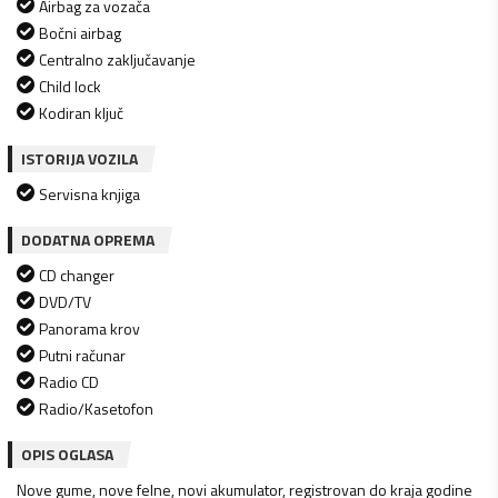
Airbag za vozača
Bočni airbag
Centralno zaključavanje
Child lock
Kodiran ključ
ISTORIJA VOZILA
Servisna knjiga
DODATNA OPREMA
CD changer
DVD/TV
Panorama krov
Putni računar
Radio CD
Radio/Kasetofon
OPIS OGLASA
Nove gume, nove felne, novi akumulator, registrovan do kraja godine