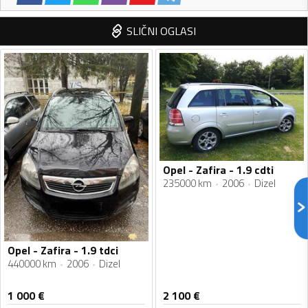
SLIČNI OGLASI
Opel - Zafira - 1.9 cdti
235000 km
2006
Dizel
Opel - Zafira - 1.9 tdci
440000 km
2006
Dizel
1 000
€
2 100
€