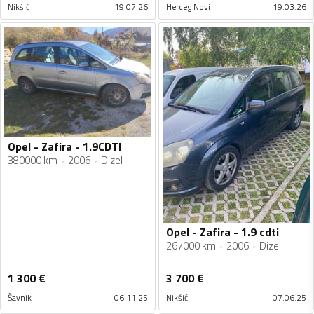
Nikšić
19.07.26
Herceg Novi
19.03.26
Opel - Zafira - 1.9CDTI
380000 km
2006
Dizel
Opel - Zafira - 1.9 cdti
267000 km
2006
Dizel
1 300
€
3 700
€
Šavnik
06.11.25
Nikšić
07.06.25