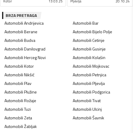
Kotor
13.03.25
Pljevlja
20.10.24
BRZA PRETRAGA
Automobili
Andrijevica
Automobili
Bar
Automobili
Berane
Automobili
Bijelo Polje
Automobili
Budva
Automobili
Cetinje
Automobili
Danilovgrad
Automobili
Gusinje
Automobili
Herceg Novi
Automobili
Kolašin
Automobili
Kotor
Automobili
Mojkovac
Automobili
Nikšić
Automobili
Petnjica
Automobili
Plav
Automobili
Pljevlja
Automobili
Plužine
Automobili
Podgorica
Automobili
Rožaje
Automobili
Tivat
Automobili
Tuzi
Automobili
Ulcinj
Automobili
Zeta
Automobili
Šavnik
Automobili
Žabljak