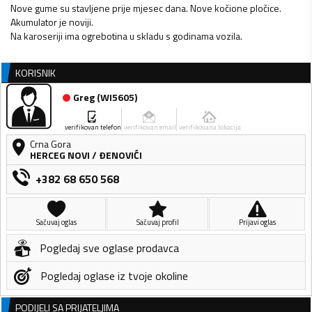
Nove gume su stavljene prije mjesec dana. Nove kočione pločice.
Akumulator je noviji.
Na karoseriji ima ogrebotina u skladu s godinama vozila.
KORISNIK
Greg
(
WI5605
)
verifikovan telefon
verifikovan email
verifikovana lokacija
Crna Gora
HERCEG NOVI
/
ÐENOVIĆI
+382 68 650 568
Sačuvaj oglas
Sačuvaj profil
Prijavi oglas
Pogledaj sve oglase prodavca
Pogledaj oglase iz tvoje okoline
PODIJELI SA PRIJATELJIMA