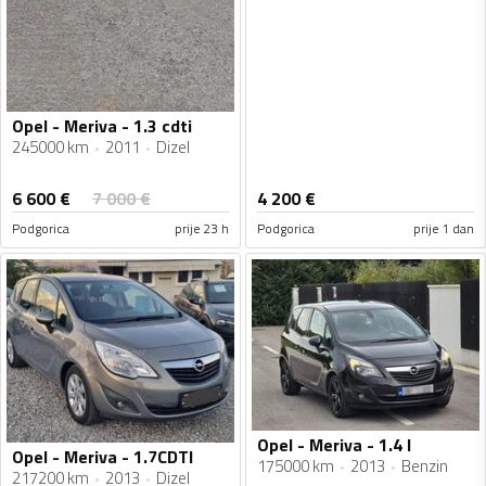
Opel - Meriva - 1.3 cdti
245000 km
2011
Dizel
6 600
€
7 000
€
4 200
€
Podgorica
prije 23 h
Podgorica
prije 1 dan
Opel - Meriva - 1.4 l
Opel - Meriva - 1.7CDTI
175000 km
2013
Benzin
217200 km
2013
Dizel