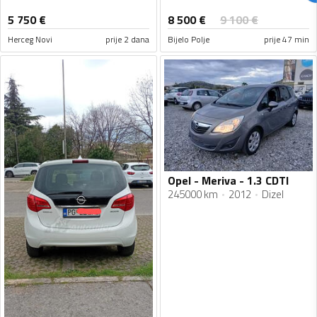
8 500
€
5 750
€
9 100
€
Herceg Novi
prije 2 dana
Bijelo Polje
prije 47 min
Opel - Meriva - 1.3 CDTI
245000 km
2012
Dizel