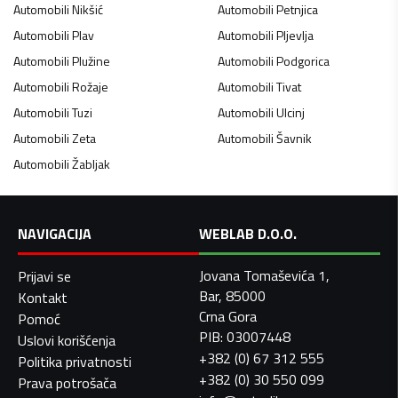
Automobili
Nikšić
Automobili
Petnjica
Automobili
Plav
Automobili
Pljevlja
Automobili
Plužine
Automobili
Podgorica
Automobili
Rožaje
Automobili
Tivat
Automobili
Tuzi
Automobili
Ulcinj
Automobili
Zeta
Automobili
Šavnik
Automobili
Žabljak
NAVIGACIJA
WEBLAB D.O.O.
Jovana Tomaševića 1,
Prijavi se
Bar, 85000
Kontakt
Crna Gora
Pomoć
PIB: 03007448
Uslovi korišćenja
+382 (0) 67 312 555
Politika privatnosti
+382 (0) 30 550 099
Prava potrošača