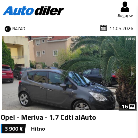
Uloguj se
11.05.2026
NAZAD
1 od 15
16
Opel - Meriva - 1.7 Cdti alAuto
3 900
€
Hitno