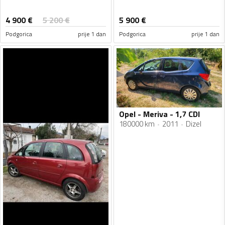
4 900
€
5 200
€
5 900
€
Podgorica
prije 1 dan
Podgorica
prije 1 dan
Opel - Meriva - 1,7 CDI
180000 km
2011
Dizel