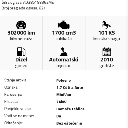
Šifra oglasa
:
AD386183362ME
Broj pregleda oglasa
:
821
302000
km
1700
cm3
101
KS
kilometraža
kubikaža
konjska snaga
Dizel
Automatski
2010
gorivo
mjenjač
godište
Stanje artikla
:
Polovno
Oznaka
:
1.7 Cdti alAuto
Karoserija
:
MiniVan
Kilovata
:
74
kW
Porijeklo vozila
:
Domaće tablice
Vodi se na mene
:
Da
Oštećenje
:
Bez oštećenja