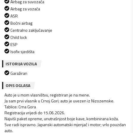
Airbag za suvozača
Airbag za vozača
ASR
Bočni airbag
Centralno zaključavanje
Child lock
ESP
Isofix sjedišta
ISTORIJA VOZILA
Garažiran
OPIS OGLASA
Auto je u mom vlasništvu, registriran je na mene.
Ja sam prvi vlasnik u Crnoj Gori; auto je uvezen iz Nizozemske.
Tablice: Crna Gora
Registracija vrijedi do 15.06.2026.
Najviši paket opreme, unutrašnjost boje kave, kombinirana koža.
Sve radi ispravno. Japanski automatski mjenjač i motor; vrlo pouzdan
auto.