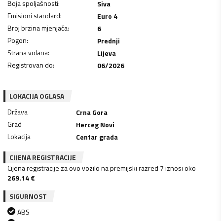
Boja spoljašnosti
:
Siva
Emisioni standard
:
Euro 4
Broj brzina mjenjača
:
6
Pogon
:
Prednji
Strana volana
:
Lijeva
Registrovan do
:
06/2026
LOKACIJA OGLASA
Država
Crna Gora
Grad
Herceg Novi
Lokacija
Centar grada
CIJENA REGISTRACIJE
Cijena registracije za ovo vozilo na premijski razred 7 iznosi oko
269.14
€
SIGURNOST
ABS