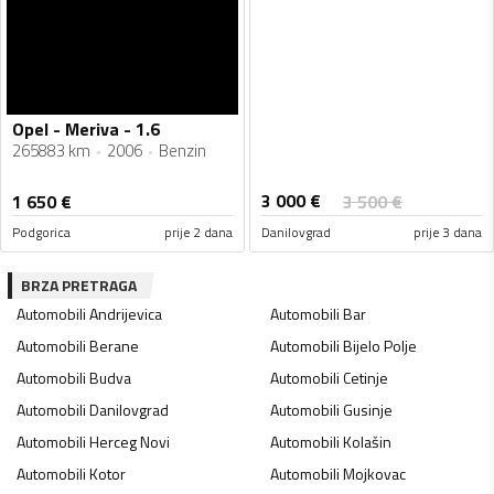
Opel - Meriva - 1.6
265883 km
2006
Benzin
3 000
€
1 650
€
3 500
€
Podgorica
prije 2 dana
Danilovgrad
prije 3 dana
BRZA PRETRAGA
Automobili
Andrijevica
Automobili
Bar
Automobili
Berane
Automobili
Bijelo Polje
Automobili
Budva
Automobili
Cetinje
Automobili
Danilovgrad
Automobili
Gusinje
Automobili
Herceg Novi
Automobili
Kolašin
Automobili
Kotor
Automobili
Mojkovac