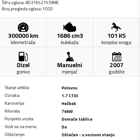
Šifra oglasa
:
AD376527539ME
Broj pregleda oglasa
:
1020
300000
km
1686
cm3
101
KS
kilometraža
kubikaža
konjska snaga
Dizel
Manuelni
2007
gorivo
mjenjač
godište
Stanje artikla
:
Polovno
Oznaka
:
1.7 CTDI
Karoserija
:
Hečbek
Kilovata
:
74
kW
Porijeklo vozila
:
Domaće tablice
Vodi se na mene
:
Da
Oštećenje
:
Oštećen - u voznom stanju