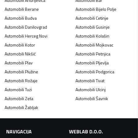
Automobili
Andrijevica
Automobili
Bar
Automobili
Berane
Automobili
Bijelo Polje
Automobili
Budva
Automobili
Cetinje
Automobili
Danilovgrad
Automobili
Gusinje
Automobili
Herceg Novi
Automobili
Kolašin
Automobili
Kotor
Automobili
Mojkovac
Automobili
Nikšić
Automobili
Petnjica
Automobili
Plav
Automobili
Pljevlja
Automobili
Plužine
Automobili
Podgorica
Automobili
Rožaje
Automobili
Tivat
Automobili
Tuzi
Automobili
Ulcinj
Automobili
Zeta
Automobili
Šavnik
Automobili
Žabljak
NAVIGACIJA
WEBLAB D.O.O.