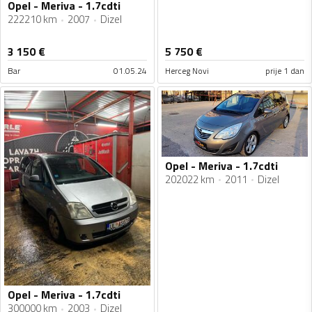
Opel - Meriva - 1.7cdti
222210 km
2007
Dizel
3 150
€
5 750
€
Bar
01.05.24
Herceg Novi
prije 1 dan
Opel - Meriva - 1.7cdti
202022 km
2011
Dizel
Opel - Meriva - 1.7cdti
300000 km
2003
Dizel