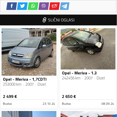
SLIČNI OGLASI
Opel - Meriva - 1.3
242456 km
2007
Dizel
Opel - Meriva - 1,7CDTI
253000 km
2007
Dizel
2 499
€
2 650
€
Budva
23.10.24
Budva
08.09.24