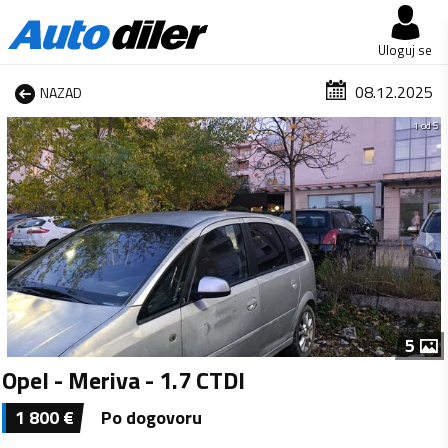
Uloguj se
08.12.2025
NAZAD
1 od 5
5
Opel - Meriva - 1.7 CTDI
1 800
€
Po dogovoru