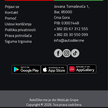
Jovana Tomaševića 1,
Prijavi se
Bar, 85000
Kontakt
Crna Gora
Pomoć
PIB: 03007448
Uslovi korišćenja
+382 (0) 67 312 555
Politika privatnosti
+382 (0) 30 550 099
Prava potrošača
info@autodiler.me
Sigurna trgovina
AutoDiler.me je dio
WebLab Grupe
Copyright
©
2026. Sva prava zadržana.