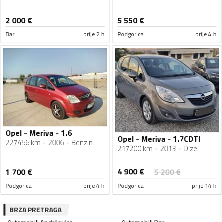
2 000
€
5 550
€
Bar
prije 2 h
Podgorica
prije 4 h
Opel - Meriva - 1.6
Opel - Meriva - 1.7CDTI
227456 km
2006
Benzin
217200 km
2013
Dizel
4 900
€
1 700
€
5 200
€
Podgorica
prije 4 h
Podgorica
prije 14 h
BRZA PRETRAGA