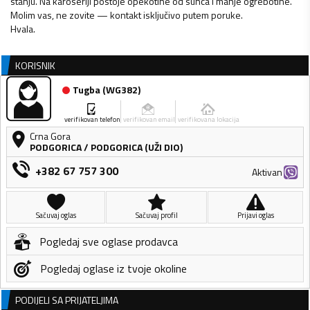
stanju. Na karoseriji postoje opekotine od sunca i manje ogrebotine.
Molim vas, ne zovite — kontakt isključivo putem poruke.
Hvala.
KORISNIK
Tugba
(
WG382
)
verifikovan telefon
verifikovan email
verifikovana lokacija
Crna Gora
PODGORICA
/
PODGORICA (UŽI DIO)
+382 67 757 300
Aktivan
Sačuvaj oglas
Sačuvaj profil
Prijavi oglas
Pogledaj sve oglase prodavca
Pogledaj oglase iz tvoje okoline
PODIJELI SA PRIJATELJIMA