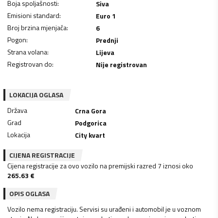
Boja spoljašnosti
:
Siva
Emisioni standard
:
Euro 1
Broj brzina mjenjača
:
6
Pogon
:
Prednji
Strana volana
:
Lijeva
Registrovan do
:
Nije registrovan
LOKACIJA OGLASA
Država
Crna Gora
Grad
Podgorica
Lokacija
City kvart
CIJENA REGISTRACIJE
Cijena registracije za ovo vozilo na premijski razred 7 iznosi oko
265.63
€
OPIS OGLASA
Vozilo nema registraciju. Servisi su urađeni i automobil je u voznom