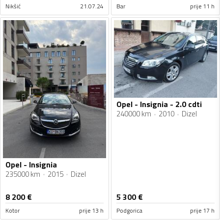
Nikšić
21.07.24
Bar
prije 11 h
Opel - Insignia - 2.0 cdti
240000 km
2010
Dizel
Opel - Insignia
235000 km
2015
Dizel
8 200
€
5 300
€
Kotor
prije 13 h
Podgorica
prije 17 h