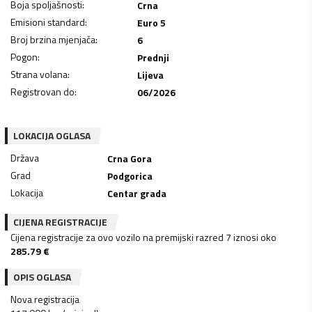
Boja spoljašnosti
:
Crna
Emisioni standard
:
Euro 5
Broj brzina mjenjača
:
6
Pogon
:
Prednji
Strana volana
:
Lijeva
Registrovan do
:
06/2026
LOKACIJA OGLASA
Država
Crna Gora
Grad
Podgorica
Lokacija
Centar grada
CIJENA REGISTRACIJE
Cijena registracije za ovo vozilo na premijski razred 7 iznosi oko
285.79
€
OPIS OGLASA
Nova registracija