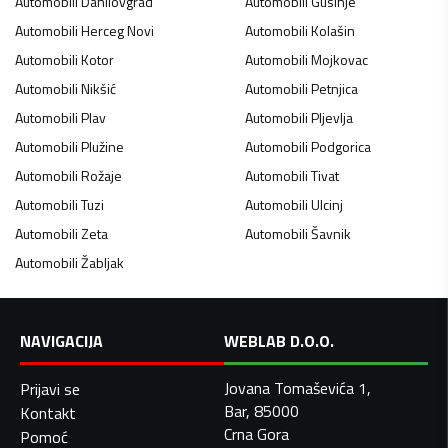
Automobili
Danilovgrad
Automobili
Gusinje
Automobili
Herceg Novi
Automobili
Kolašin
Automobili
Kotor
Automobili
Mojkovac
Automobili
Nikšić
Automobili
Petnjica
Automobili
Plav
Automobili
Pljevlja
Automobili
Plužine
Automobili
Podgorica
Automobili
Rožaje
Automobili
Tivat
Automobili
Tuzi
Automobili
Ulcinj
Automobili
Zeta
Automobili
Šavnik
Automobili
Žabljak
NAVIGACIJA
WEBLAB D.O.O.
Jovana Tomaševića 1,
Prijavi se
Bar, 85000
Kontakt
Crna Gora
Pomoć