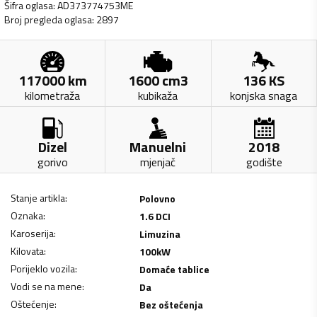
Šifra oglasa
:
AD373774753ME
Broj pregleda oglasa
:
2897
117000
km
1600
cm3
136
KS
kilometraža
kubikaža
konjska snaga
Dizel
Manuelni
2018
gorivo
mjenjač
godište
Stanje artikla
:
Polovno
Oznaka
:
1.6 DCI
Karoserija
:
Limuzina
Kilovata
:
100
kW
Porijeklo vozila
:
Domaće tablice
Vodi se na mene
:
Da
Oštećenje
:
Bez oštećenja