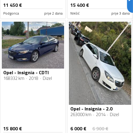
11 450
€
15 400
€
Podgorica
prije 2 dana
Nikšić
prije 3 dana
Opel - Insignia - CDTI
168332 km
2018
Dizel
Opel - Insignia - 2.0
263000 km
2014
Dizel
6 000
€
15 800
€
6 900
€