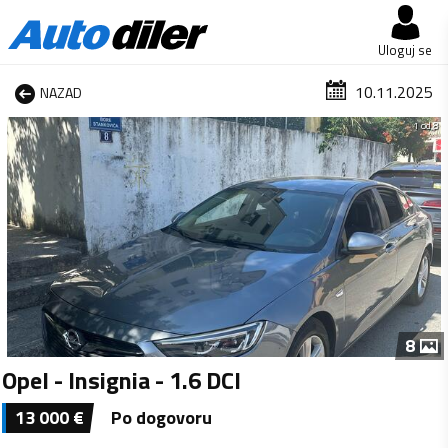
Uloguj se
10.11.2025
NAZAD
1 od 8
8
Opel - Insignia - 1.6 DCI
13 000
€
Po dogovoru