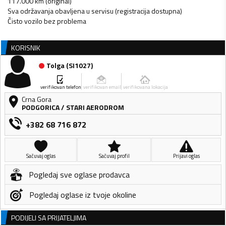
117.000 km (original)
Sva održavanja obavljena u servisu (registracija dostupna)
Čisto vozilo bez problema
KORISNIK
Tolga
(
SI1027
)
verifikovan telefon
verifikovan email
verifikovana lokacija
Crna Gora
PODGORICA
/
STARI AERODROM
+382 68 716 872
Sačuvaj oglas
Sačuvaj profil
Prijavi oglas
Pogledaj sve oglase prodavca
Pogledaj oglase iz tvoje okoline
PODIJELI SA PRIJATELJIMA