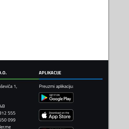
.O.
APLIKACIJE
ševića 1,
Preuzmi aplikaciju
:
448
 312 555
 550 099
ler.me