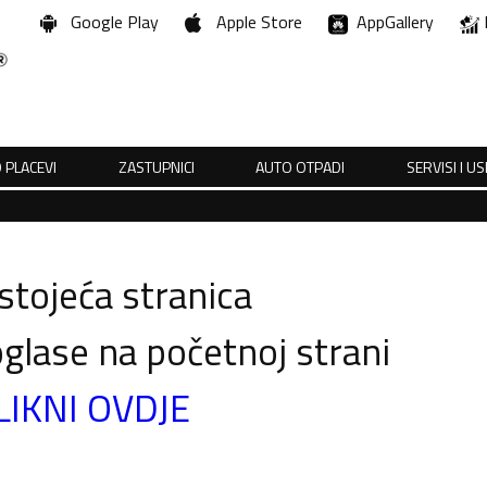
Google Play
Apple Store
AppGallery
 PLACEVI
ZASTUPNICI
AUTO OTPADI
SERVISI I U
tojeća stranica
glase na početnoj strani
LIKNI OVDJE