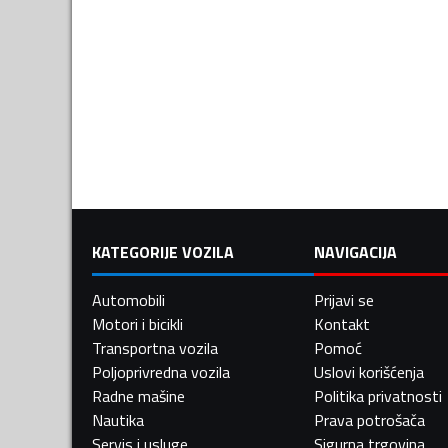
KATEGORIJE VOZILA
NAVIGACIJA
Automobili
Prijavi se
Motori i bicikli
Kontakt
Transportna vozila
Pomoć
Poljoprivredna vozila
Uslovi korišćenja
Radne mašine
Politika privatnosti
Nautika
Prava potrošača
Servis i usluge
Sigurna trgovina