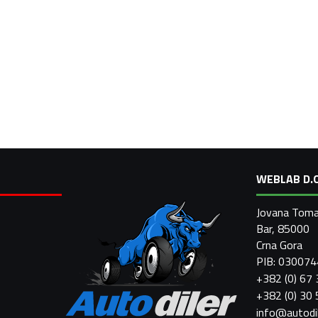
WEBLAB D.O
Jovana Toma
Bar, 85000
Crna Gora
PIB: 03007
+382 (0) 67
+382 (0) 30
info@autodi