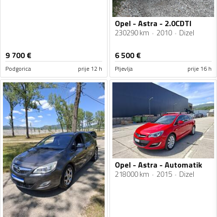
Opel - Astra - 2.0CDTI
230290 km
2010
Dizel
9 700
€
6 500
€
Podgorica
prije 12 h
Pljevlja
prije 16 h
Opel - Astra - Automatik
218000 km
2015
Dizel