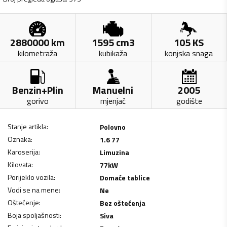
2880000
km
1595
cm3
105
KS
kilometraža
kubikaža
konjska snaga
Benzin+Plin
Manuelni
2005
gorivo
mjenjač
godište
Stanje artikla
:
Polovno
Oznaka
:
1.6 77
Karoserija
:
Limuzina
Kilovata
:
77
kW
Porijeklo vozila
:
Domaće tablice
Vodi se na mene
:
Ne
Oštećenje
:
Bez oštećenja
Boja spoljašnosti
:
Siva