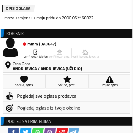
OPIS OGLASA
moze zamjena uz moju pridu do 2000 067568822
KORISNIK
mmm
(
DA3647
)
verifikovan telefon
verifikovan email
verifikovana lokacija
Crna Gora
ANDRIJEVICA
/
ANDRIJEVICA (UŽI DIO)
Sačuvaj oglas
Sačuvaj profil
Prijavi oglas
Pogledaj sve oglase prodavca
Pogledaj oglase iz tvoje okoline
PODIJELI SA PRIJATELJIMA