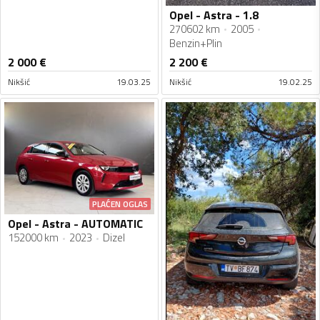
Opel - Astra - 1.8
270602 km
2005
Benzin+Plin
2 000
€
2 200
€
Nikšić
19.03.25
Nikšić
19.02.25
PLAĆEN OGLAS
Opel - Astra - AUTOMATIC
152000 km
2023
Dizel