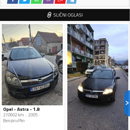
SLIČNI OGLASI
Opel - Astra - 1.8
270602 km
2005
Benzin+Plin