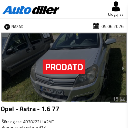
Uloguj se
05.06.2026
NAZAD
1 od 15
15
Opel - Astra - 1.6 77
Šifra oglasa
:
AD387221142ME
Broj pregleda oglasa
:
373