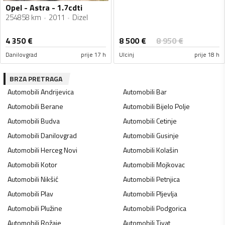
Opel - Astra - 1.7cdti
254858 km
2011
Dizel
8 500
€
4 350
€
8 950
€
Danilovgrad
prije 17 h
Ulcinj
prije 18 h
BRZA PRETRAGA
Automobili
Andrijevica
Automobili
Bar
Automobili
Berane
Automobili
Bijelo Polje
Automobili
Budva
Automobili
Cetinje
Automobili
Danilovgrad
Automobili
Gusinje
Automobili
Herceg Novi
Automobili
Kolašin
Automobili
Kotor
Automobili
Mojkovac
Automobili
Nikšić
Automobili
Petnjica
Automobili
Plav
Automobili
Pljevlja
Automobili
Plužine
Automobili
Podgorica
Automobili
Rožaje
Automobili
Tivat