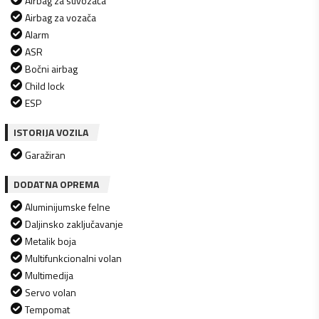
Airbag za suvozača
Airbag za vozača
Alarm
ASR
Bočni airbag
Child lock
ESP
ISTORIJA VOZILA
Garažiran
DODATNA OPREMA
Aluminijumske felne
Daljinsko zaključavanje
Metalik boja
Multifunkcionalni volan
Multimedija
Servo volan
Tempomat