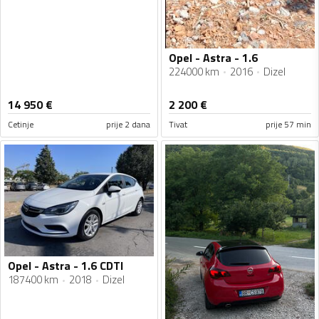
Opel - Astra - 1.6
224000 km
2016
Dizel
14 950
€
2 200
€
Cetinje
prije 2 dana
Tivat
prije 57 min
Opel - Astra - 1.6 CDTI
187400 km
2018
Dizel