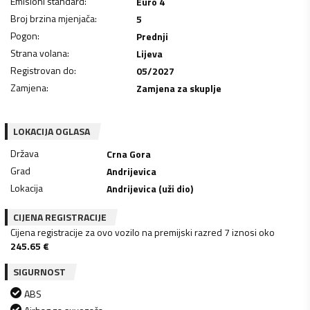
Emisioni standard
:
Euro 4
Broj brzina mjenjača
:
5
Pogon
:
Prednji
Strana volana
:
Lijeva
Registrovan do
:
05/2027
Zamjena
:
Zamjena za skuplje
LOKACIJA OGLASA
Država
Crna Gora
Grad
Andrijevica
Lokacija
Andrijevica (uži dio)
CIJENA REGISTRACIJE
Cijena registracije za ovo vozilo na premijski razred 7 iznosi oko
245.65
€
SIGURNOST
ABS