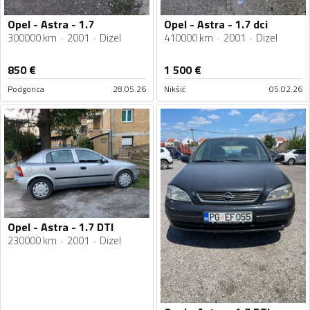
Opel - Astra - 1.7
Opel - Astra - 1.7 dci
300000 km
2001
Dizel
410000 km
2001
Dizel
850
€
1 500
€
Podgorica
28.05.26
Nikšić
05.02.26
Opel - Astra - 1.7 DTI
230000 km
2001
Dizel