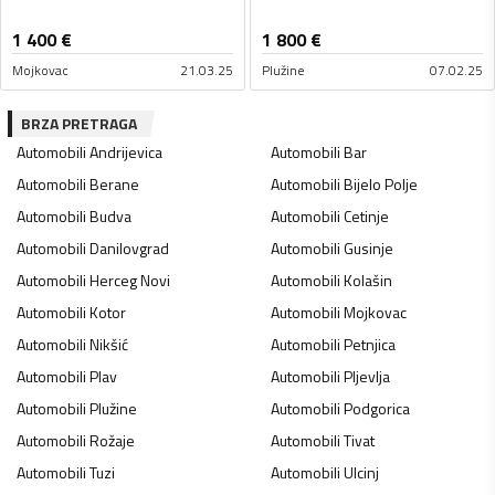
1 400
€
1 800
€
Mojkovac
21.03.25
Plužine
07.02.25
BRZA PRETRAGA
Automobili
Andrijevica
Automobili
Bar
Automobili
Berane
Automobili
Bijelo Polje
Automobili
Budva
Automobili
Cetinje
Automobili
Danilovgrad
Automobili
Gusinje
Automobili
Herceg Novi
Automobili
Kolašin
Automobili
Kotor
Automobili
Mojkovac
Automobili
Nikšić
Automobili
Petnjica
Automobili
Plav
Automobili
Pljevlja
Automobili
Plužine
Automobili
Podgorica
Automobili
Rožaje
Automobili
Tivat
Automobili
Tuzi
Automobili
Ulcinj