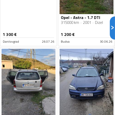
Opel - Astra - 1.7 DTI
315000 km
2001
Dizel
1 300
€
1 200
€
Danilovgrad
26.07.26
Budva
30.06.26