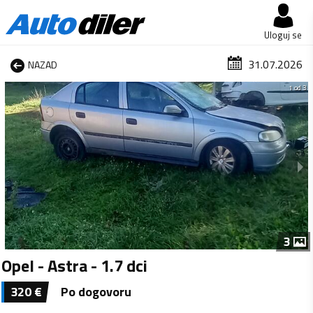
Uloguj se
31.07.2026
NAZAD
1 od 3
3
Opel - Astra - 1.7 dci
320
€
Po dogovoru