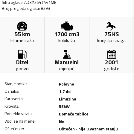
Šifra oglasa
:
AD372647441ME
Broj pregleda oglasa
:
8293
55
km
1700
cm3
75
KS
kilometraža
kubikaža
konjska snaga
Dizel
Manuelni
2001
gorivo
mjenjač
godište
Stanje artikla
:
Polovno
Oznaka
:
1.7 dci
Karoserija
:
Limuzina
Kilovata
:
55
kW
Porijeklo vozila
:
Domaće tablice
Vodi se na mene
:
Ne
Oštećenje
:
Oštećen - nije u voznom stanju