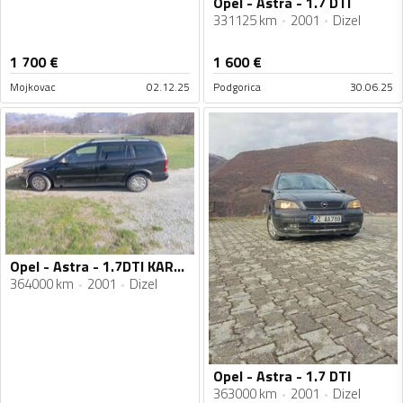
Opel - Astra - 1.7 DTI
331125 km
2001
Dizel
1 700
€
1 600
€
Mojkovac
02.12.25
Podgorica
30.06.25
Opel - Astra - 1.7DTI KARAVAN
364000 km
2001
Dizel
Opel - Astra - 1.7 DTI
363000 km
2001
Dizel