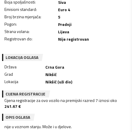
Boja spoljašnosti
:
Siva
Emisioni standard
:
Euro 4
Broj brzina mjenjača
:
5
Pogon
:
Prednji
Strana volana
:
Lijeva
Registrovan do
:
Nije registrovan
LOKACIJA OGLASA
Država
Crna Gora
Grad
Nikšić
Lokacija
Nikšić (uži dio)
CIJENA REGISTRACIJE
Cijena registracije za ovo vozilo na premijski razred 7 iznosi oko
241.67
€
OPIS OGLASA
nije u voznom stanju. Može i u djelove.