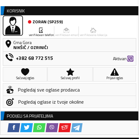
KORISNIK
ZORAN
(
SP259
)
verifikovan telefon
verifikovan email
verifikovana lokacija
Crna Gora
NIKŠIĆ
/
OZRINIĆI
+382 68 772 515
Aktivan
Sačuvaj oglas
Sačuvaj profil
Prijavi oglas
Pogledaj sve oglase prodavca
Pogledaj oglase iz tvoje okoline
PODIJELI SA PRIJATELJIMA