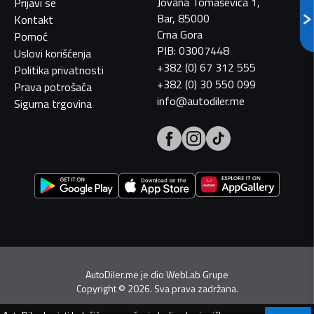
Jovana Tomaševića 1,
Prijavi se
Bar, 85000
Kontakt
Crna Gora
Pomoć
PIB: 03007448
Uslovi korišćenja
+382 (0) 67 312 555
Politika privatnosti
+382 (0) 30 550 099
Prava potrošača
info@autodiler.me
Sigurna trgovina
AutoDiler.me je dio
WebLab Grupe
Copyright
©
2026. Sva prava zadržana.