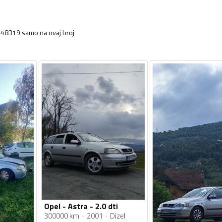
448319 samo na ovaj broj
Opel - Astra - 2.0 dti
300000 km
2001
Dizel