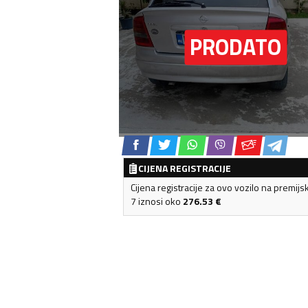
CIJENA REGISTRACIJE
Cijena registracije za ovo vozilo na premijs
7 iznosi oko
276.53
€