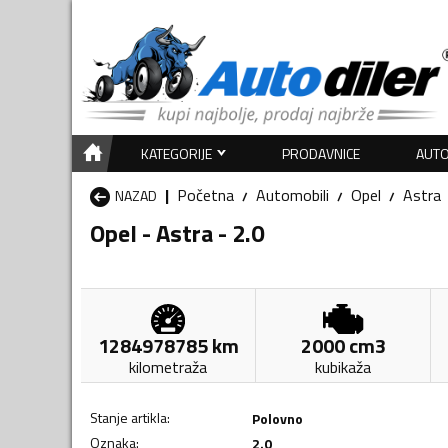
KATEGORIJE
PRODAVNICE
AUTO
Početna
Automobili
Opel
Astra
NAZAD
Opel - Astra - 2.0
1284978785
km
2000
cm3
kilometraža
kubikaža
Stanje artikla
:
Polovno
Oznaka
:
2.0