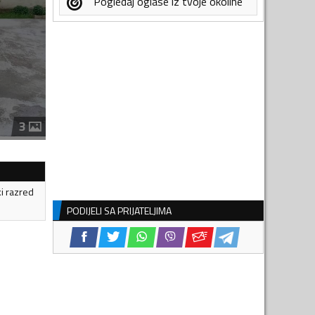
Pogledaj oglase iz tvoje okoline
3
ki razred
PODIJELI SA PRIJATELJIMA