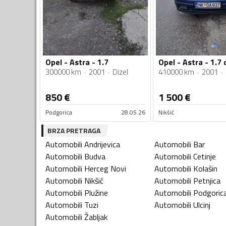
Opel - Astra - 1.7
Opel - Astra - 1.7 
300000 km
2001
Dizel
410000 km
2001
850
€
1 500
€
Podgorica
28.05.26
Nikšić
BRZA PRETRAGA
Automobili
Andrijevica
Automobili
Bar
Automobili
Budva
Automobili
Cetinje
Automobili
Herceg Novi
Automobili
Kolašin
Automobili
Nikšić
Automobili
Petnjica
Automobili
Plužine
Automobili
Podgoric
Automobili
Tuzi
Automobili
Ulcinj
Automobili
Žabljak