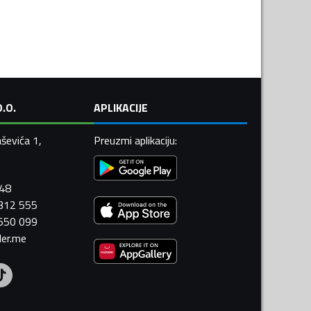
.O.
APLIKACIJE
ševića 1,
Preuzmi aplikaciju
:
448
 312 555
 550 099
ler.me