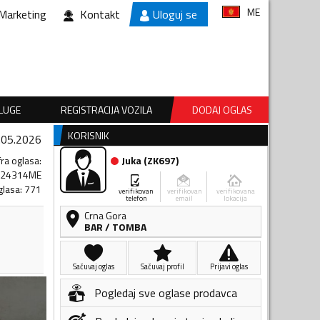
ME
Marketing
Kontakt
Uloguj se
SLUGE
REGISTRACIJA VOZILA
DODAJ OGLAS
KORISNIK
.05.2026
fra oglasa
:
Juka
(
ZK697
)
024314ME
glasa
:
771
verifikovan
verifikovan
verifikovana
telefon
email
lokacija
Crna Gora
BAR
/
TOMBA
Sačuvaj oglas
Sačuvaj profil
Prijavi oglas
Pogledaj sve oglase prodavca