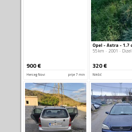
Opel - Astra - 1.7 
55 km
2001
Dizel
900
€
320
€
Herceg Novi
prije 7 min
Nikšić