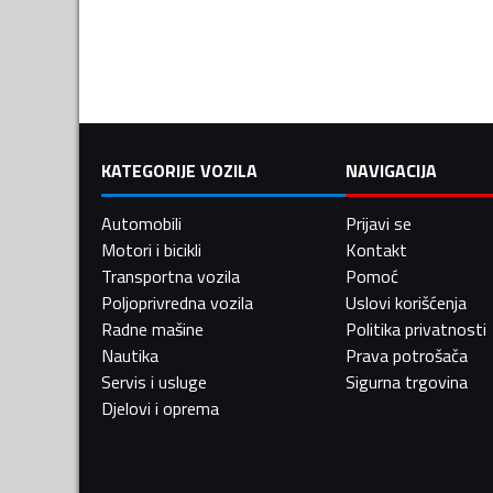
KATEGORIJE VOZILA
NAVIGACIJA
Automobili
Prijavi se
Motori i bicikli
Kontakt
Transportna vozila
Pomoć
Poljoprivredna vozila
Uslovi korišćenja
Radne mašine
Politika privatnosti
Nautika
Prava potrošača
Servis i usluge
Sigurna trgovina
Djelovi i oprema