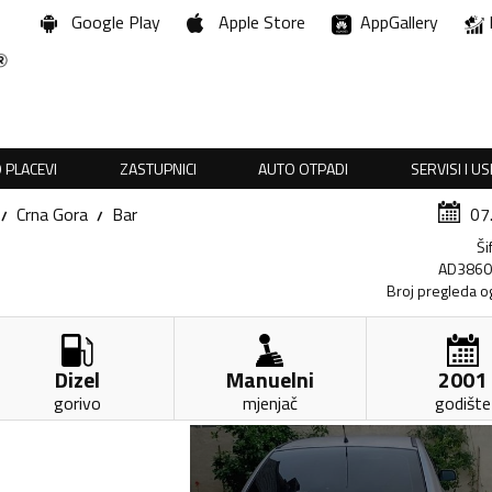
Google Play
Apple Store
AppGallery
 PLACEVI
ZASTUPNICI
AUTO OTPADI
SERVISI I U
Crna Gora
Bar
07
Ši
AD386
Broj pregleda o
Dizel
Manuelni
2001
gorivo
mjenjač
godište