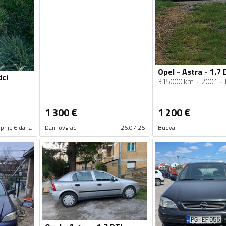
Opel - Astra - 1.7 
dci
315000 km
2001
1 300
€
1 200
€
prije 6 dana
Danilovgrad
26.07.26
Budva