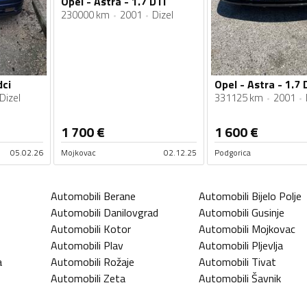
Opel - Astra - 1.7 DTI
230000 km
2001
Dizel
dci
Opel - Astra - 1.7 
Dizel
331125 km
2001
1 700
€
1 600
€
05.02.26
Mojkovac
02.12.25
Podgorica
Automobili
Berane
Automobili
Bijelo Polje
Automobili
Danilovgrad
Automobili
Gusinje
Automobili
Kotor
Automobili
Mojkovac
Automobili
Plav
Automobili
Pljevlja
a
Automobili
Rožaje
Automobili
Tivat
Automobili
Zeta
Automobili
Šavnik