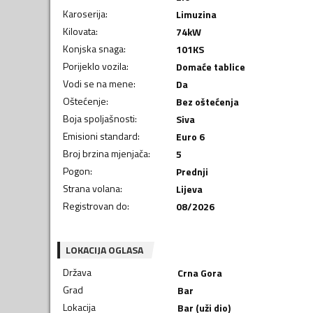
Karoserija
:
Limuzina
Kilovata
:
74
kW
Konjska snaga
:
101
KS
Porijeklo vozila
:
Domaće tablice
Vodi se na mene
:
Da
Oštećenje
:
Bez oštećenja
Boja spoljašnosti
:
Siva
Emisioni standard
:
Euro 6
Broj brzina mjenjača
:
5
Pogon
:
Prednji
Strana volana
:
Lijeva
Registrovan do
:
08/2026
LOKACIJA OGLASA
Država
Crna Gora
Grad
Bar
Lokacija
Bar (uži dio)