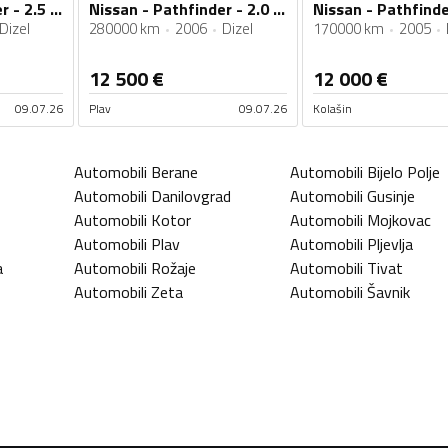
Nissan - Pathfinder - 2.5 126. kw
Nissan - Pathfinder - 2.0 126
Nissan - Pathfinde
Dizel
280000 km
2006
Dizel
170000 km
2005
12 500
€
12 000
€
09.07.26
Plav
09.07.26
Kolašin
Automobili
Berane
Automobili
Bijelo Polje
Automobili
Danilovgrad
Automobili
Gusinje
Automobili
Kotor
Automobili
Mojkovac
Automobili
Plav
Automobili
Pljevlja
a
Automobili
Rožaje
Automobili
Tivat
Automobili
Zeta
Automobili
Šavnik