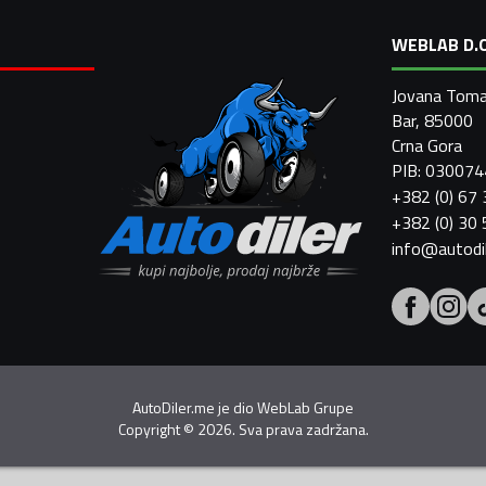
WEBLAB D.O
Jovana Toma
Bar, 85000
Crna Gora
PIB: 03007
+382 (0) 67
+382 (0) 30
info@autodi
AutoDiler.me je dio
WebLab Grupe
Copyright
©
2026. Sva prava zadržana.