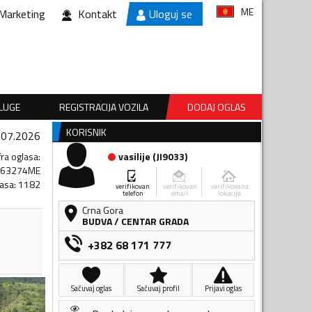
ME
Marketing
Kontakt
Uloguj se
SLUGE
REGISTRACIJA VOZILA
DODAJ OGLAS
KORISNIK
.07.2026
fra oglasa
:
vasilije
(
JI9033
)
063274ME
lasa
:
1182
verifikovan
verifikovan
verifikovana
telefon
email
lokacija
Crna Gora
BUDVA
/
CENTAR GRADA
+382 68 171 777
Sačuvaj oglas
Sačuvaj profil
Prijavi oglas