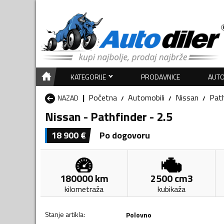
KATEGORIJE
PRODAVNICE
AUTO
Početna
Automobili
Nissan
Path
NAZAD
Nissan - Pathfinder - 2.5
18 900
€
Po dogovoru
180000
km
2500
cm3
kilometraža
kubikaža
Stanje artikla
:
Polovno