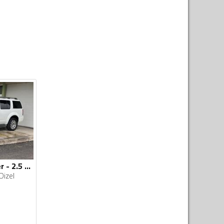
Nissan - Pathfinder - 2.5 DCI
Dizel