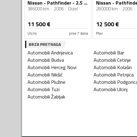
Nissan - Pathfinder - 2.5 CDI
386000 km
2006
Dizel
280000 km
2006
11 500
€
12 500
€
Ulcinj
prije 7 dana
Plav
BRZA PRETRAGA
Automobili
Andrijevica
Automobili
Bar
Automobili
Budva
Automobili
Cetinje
Automobili
Herceg Novi
Automobili
Kolašin
Automobili
Nikšić
Automobili
Petnjica
Automobili
Plužine
Automobili
Podgoric
Automobili
Tuzi
Automobili
Ulcinj
Automobili
Žabljak