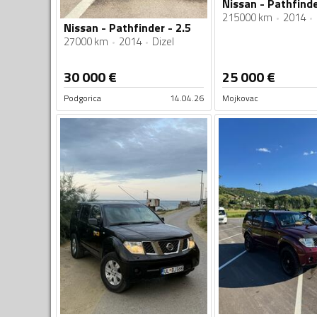
Nissan - Pathfinde
215000 km
2014
Nissan - Pathfinder - 2.5
27000 km
2014
Dizel
30 000
€
25 000
€
Podgorica
14.04.26
Mojkovac