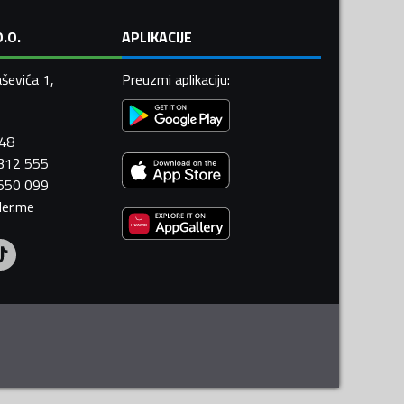
.O.
APLIKACIJE
ševića 1,
Preuzmi aplikaciju
:
448
 312 555
 550 099
ler.me