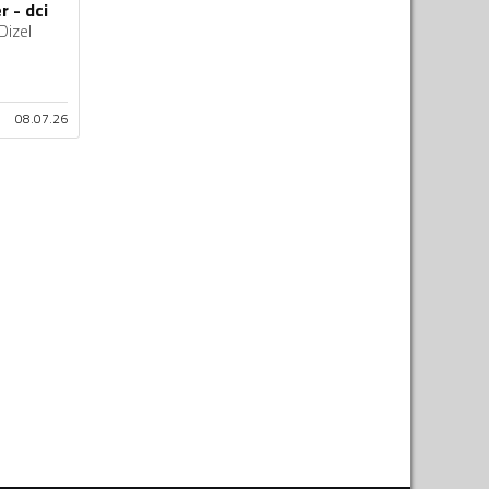
r - dci
Dizel
08.07.26