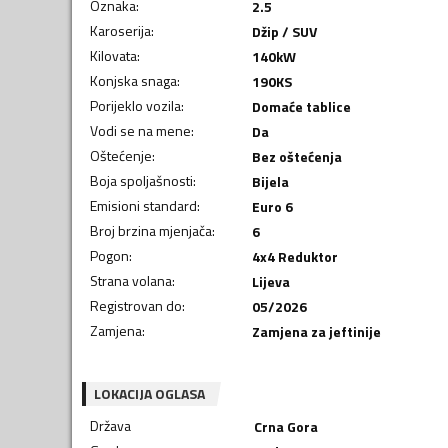
Oznaka
:
2.5
Karoserija
:
Džip / SUV
Kilovata
:
140
kW
Konjska snaga
:
190
KS
Porijeklo vozila
:
Domaće tablice
Vodi se na mene
:
Da
Oštećenje
:
Bez oštećenja
Boja spoljašnosti
:
Bijela
Emisioni standard
:
Euro 6
Broj brzina mjenjača
:
6
Pogon
:
4x4 Reduktor
Strana volana
:
Lijeva
Registrovan do
:
05/2026
Zamjena
:
Zamjena za jeftinije
LOKACIJA OGLASA
Država
Crna Gora