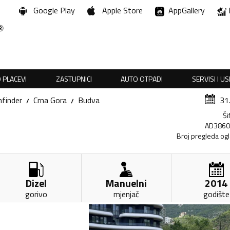
Google Play
Apple Store
AppGallery
 PLACEVI
ZASTUPNICI
AUTO OTPADI
SERVISI I U
finder
Crna Gora
Budva
31
Ši
AD386
Broj pregleda og
Dizel
Manuelni
2014
gorivo
mjenjač
godište