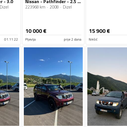
r - 3.0
Nissan - Pathfinder - 2.5 dci
Dizel
223968 km
2008
Dizel
10 000
€
15 900
€
01.11.22
Pljevlja
prije 2 dana
Nikšić