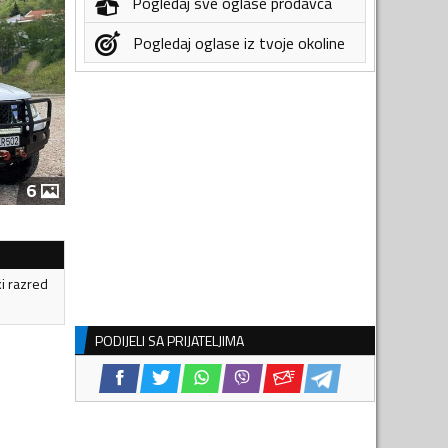
Pogledaj sve oglase prodavca
Pogledaj oglase iz tvoje okoline
6
ki razred
PODIJELI SA PRIJATELJIMA