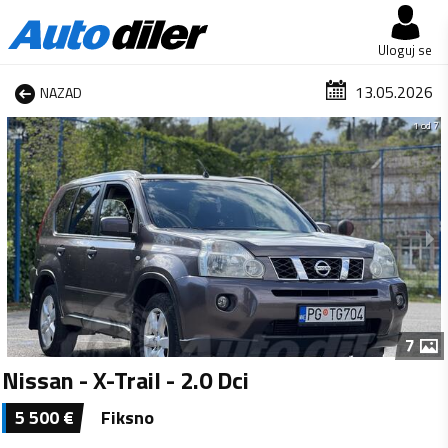
Uloguj se
13.05.2026
NAZAD
1 od 7
7
Nissan - X-Trail - 2.0 Dci
5 500
€
Fiksno