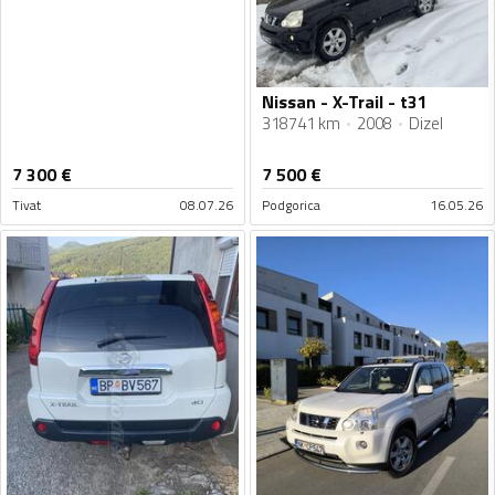
Nissan - X-Trail - t31
318741 km
2008
Dizel
7 300
€
7 500
€
Tivat
08.07.26
Podgorica
16.05.26