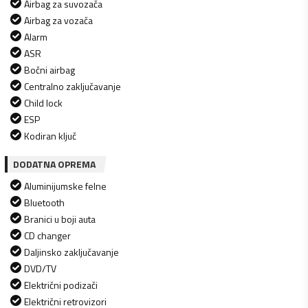
Airbag za suvozača
Airbag za vozača
Alarm
ASR
Bočni airbag
Centralno zaključavanje
Child lock
ESP
Kodiran ključ
DODATNA OPREMA
Aluminijumske felne
Bluetooth
Branici u boji auta
CD changer
Daljinsko zaključavanje
DVD/TV
Električni podizači
Električni retrovizori