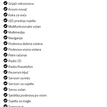
Grijači retrovizora
Krovni nosač
Kuka za vuču
LED prednja svjetla
Multifunkcionalni volan
Multimedija
Navigacija
Podesiva dubina volana
Podesiva visina volana
Putni računar
Radio CD
Radio/Kasetofon
Rezervni ključ
Senzori za kišu
Senzori za svjetla
Servo volan
Sjedišta podesiva po visini
Svjetla za maglu
Tempomat