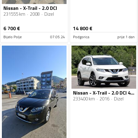
Nissan - X-Trail - 2.0 DCI
231555 km
2008
Dizel
6 700
€
14 800
€
Bijelo Polje
07.05.24
Podgorica
prije 1 dan
Nissan - X-Trail - 2.0 DCI 4x4
233400 km
2016
Dizel