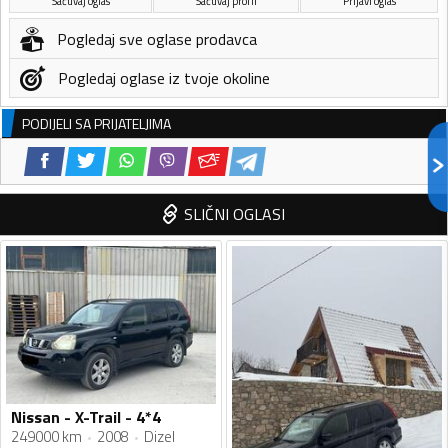
Sačuvaj oglas
Sačuvaj profil
Prijavi oglas
Pogledaj sve oglase prodavca
Pogledaj oglase iz tvoje okoline
PODIJELI SA PRIJATELJIMA
SLIČNI OGLASI
Nissan - X-Trail - 4*4
249000 km
2008
Dizel