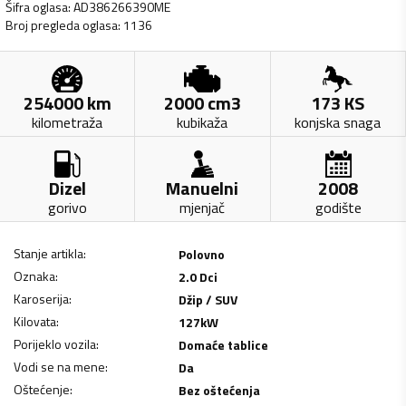
Šifra oglasa
:
AD386266390ME
Broj pregleda oglasa
:
1136
254000
km
2000
cm3
173
KS
kilometraža
kubikaža
konjska snaga
Dizel
Manuelni
2008
gorivo
mjenjač
godište
Stanje artikla
:
Polovno
Oznaka
:
2.0 Dci
Karoserija
:
Džip / SUV
Kilovata
:
127
kW
Porijeklo vozila
:
Domaće tablice
Vodi se na mene
:
Da
Oštećenje
:
Bez oštećenja