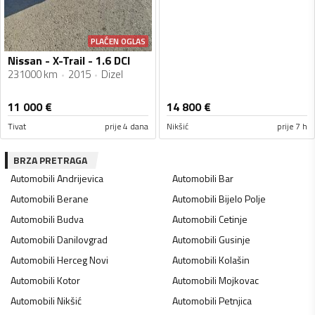
PLAĆEN OGLAS
Nissan - X-Trail - 1.6 DCI
231000 km
2015
Dizel
11 000
€
14 800
€
Tivat
prije 4 dana
Nikšić
prije 7 h
BRZA PRETRAGA
Automobili
Andrijevica
Automobili
Bar
Automobili
Berane
Automobili
Bijelo Polje
Automobili
Budva
Automobili
Cetinje
Automobili
Danilovgrad
Automobili
Gusinje
Automobili
Herceg Novi
Automobili
Kolašin
Automobili
Kotor
Automobili
Mojkovac
Automobili
Nikšić
Automobili
Petnjica