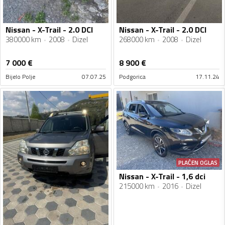
Nissan - X-Trail - 2.0 DCI
Nissan - X-Trail - 2.0 DCI
380000 km
2008
Dizel
268000 km
2008
Dizel
7 000
€
8 900
€
Bijelo Polje
07.07.25
Podgorica
17.11.24
PLAĆEN OGLAS
Nissan - X-Trail - 1,6 dci
215000 km
2016
Dizel