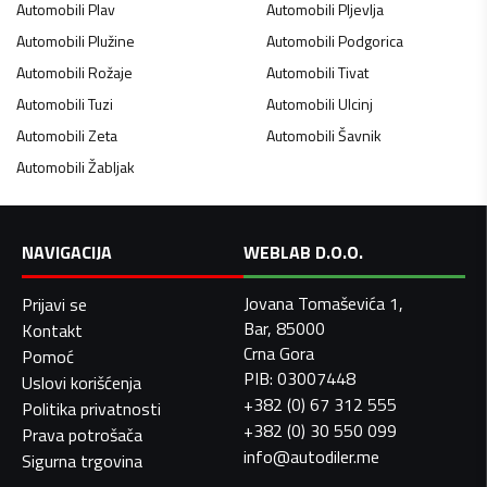
Automobili
Plav
Automobili
Pljevlja
Automobili
Plužine
Automobili
Podgorica
Automobili
Rožaje
Automobili
Tivat
Automobili
Tuzi
Automobili
Ulcinj
Automobili
Zeta
Automobili
Šavnik
Automobili
Žabljak
NAVIGACIJA
WEBLAB D.O.O.
Jovana Tomaševića 1,
Prijavi se
Bar, 85000
Kontakt
Crna Gora
Pomoć
PIB: 03007448
Uslovi korišćenja
+382 (0) 67 312 555
Politika privatnosti
+382 (0) 30 550 099
Prava potrošača
info@autodiler.me
Sigurna trgovina