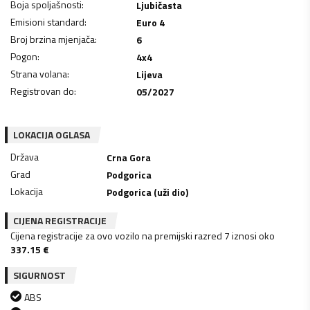
Boja spoljašnosti
:
Ljubičasta
Emisioni standard
:
Euro 4
Broj brzina mjenjača
:
6
Pogon
:
4x4
Strana volana
:
Lijeva
Registrovan do
:
05/2027
LOKACIJA OGLASA
Država
Crna Gora
Grad
Podgorica
Lokacija
Podgorica (uži dio)
CIJENA REGISTRACIJE
Cijena registracije za ovo vozilo na premijski razred 7 iznosi oko
337.15
€
SIGURNOST
ABS