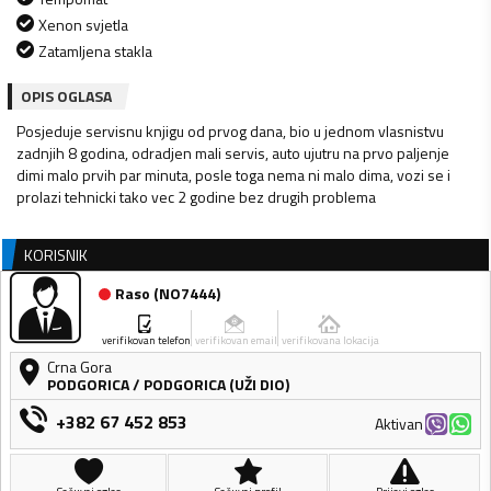
Xenon svjetla
Zatamljena stakla
OPIS OGLASA
Posjeduje servisnu knjigu od prvog dana, bio u jednom vlasnistvu
zadnjih 8 godina, odradjen mali servis, auto ujutru na prvo paljenje
dimi malo prvih par minuta, posle toga nema ni malo dima, vozi se i
prolazi tehnicki tako vec 2 godine bez drugih problema
KORISNIK
Raso
(
NO7444
)
verifikovan telefon
verifikovan email
verifikovana lokacija
Crna Gora
PODGORICA
/
PODGORICA (UŽI DIO)
+382 67 452 853
Aktivan