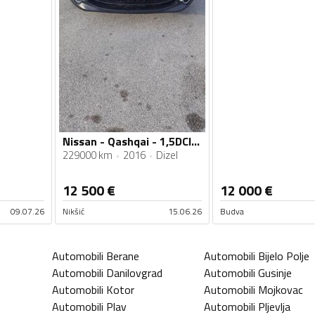
Nissan - Qashqai - 1,5DCI Tekna
229000 km
2016
Dizel
12 500
€
12 000
€
09.07.26
Nikšić
15.06.26
Budva
Automobili
Berane
Automobili
Bijelo Polje
Automobili
Danilovgrad
Automobili
Gusinje
Automobili
Kotor
Automobili
Mojkovac
Automobili
Plav
Automobili
Pljevlja