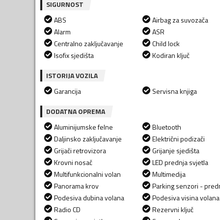
SIGURNOST
ABS
Airbag za suvozača
Alarm
ASR
Centralno zaključavanje
Child lock
Isofix sjedišta
Kodiran ključ
ISTORIJA VOZILA
Garancija
Servisna knjiga
DODATNA OPREMA
Aluminijumske felne
Bluetooth
Daljinsko zaključavanje
Električni podizači
Grijači retrovizora
Grijanje sjedišta
Krovni nosač
LED prednja svjetla
Multifunkcionalni volan
Multimedija
Panorama krov
Parking senzori - predn
Podesiva dubina volana
Podesiva visina volana
Radio CD
Rezervni ključ