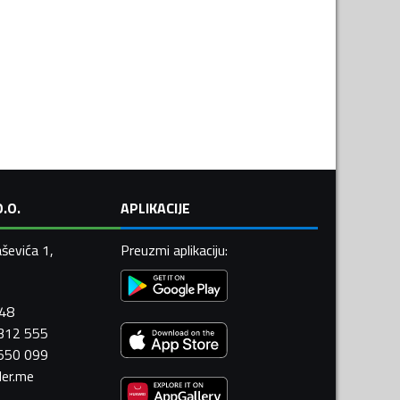
.O.
APLIKACIJE
ševića 1,
Preuzmi aplikaciju
:
448
 312 555
 550 099
ler.me