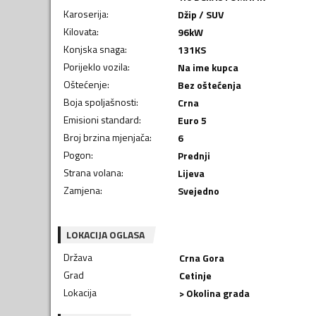
Karoserija
:
Džip / SUV
Kilovata
:
96
kW
Konjska snaga
:
131
KS
Porijeklo vozila
:
Na ime kupca
Oštećenje
:
Bez oštećenja
Boja spoljašnosti
:
Crna
Emisioni standard
:
Euro 5
Broj brzina mjenjača
:
6
Pogon
:
Prednji
Strana volana
:
Lijeva
Zamjena
:
Svejedno
LOKACIJA OGLASA
Država
Crna Gora
Grad
Cetinje
Lokacija
> Okolina grada