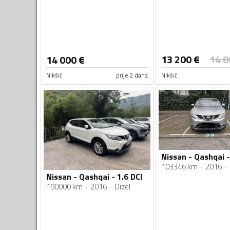
13 200
€
14 8
14 000
€
Nikšić
prije 2 dana
Nikšić
103346 km
2016
Nissan - Qashqai - 1.6 DCI
190000 km
2016
Dizel