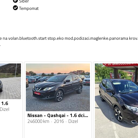
Šiber
Tempomat
de na volan.bluetooth.start stop.eko mod.podizaci.maglenke.panorama krov
.
 1.6
Dizel
Nissan - Qashqai - 1.6 dci Tekna
246000 km
2016
Dizel