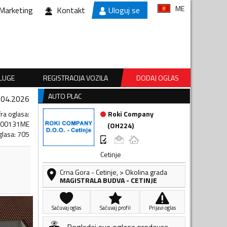
ME
Marketing
Kontakt
Uloguj se
SLUGE
REGISTRACIJA VOZILA
DODAJ OGLAS
AUTO PLAC
.04.2026
fra oglasa
:
Roki Company
500131ME
(
OH224
)
glasa
:
705
Cetinje
Crna Gora
-
Cetinje
,
> Okolina grada
MAGISTRALA BUDVA - CETINJE
Sačuvaj oglas
Sačuvaj profil
Prijavi oglas
Pogledaj sve oglase prodavca