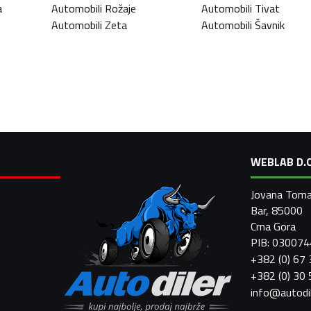
a
Automobili
Rožaje
Automobili
Tivat
Automobili
Zeta
Automobili
Šavnik
WEBLAB D.O
Jovana Toma
Bar, 85000
Crna Gora
PIB: 03007
+382 (0) 67
+382 (0) 30
info@autodi