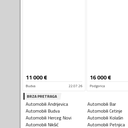
11 000
€
16 000
€
Budva
22.07.26
Podgorica
BRZA PRETRAGA
Automobili
Andrijevica
Automobili
Bar
Automobili
Budva
Automobili
Cetinje
Automobili
Herceg Novi
Automobili
Kolašin
Automobili
Nikšić
Automobili
Petnjica