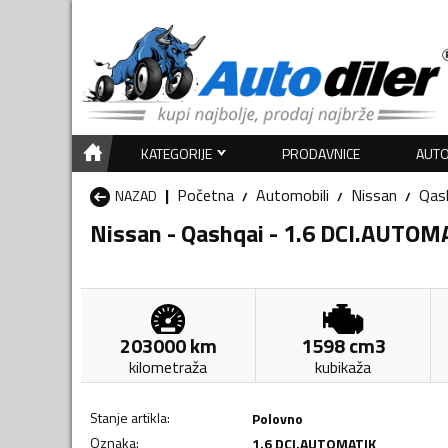
KATEGORIJE
PRODAVNICE
AUTO
Početna
Automobili
Nissan
Qas
NAZAD
Nissan - Qashqai - 1.6 DCI.AUTOM
203000
km
1598
cm3
kilometraža
kubikaža
Stanje artikla
:
Polovno
Oznaka
:
1.6 DCI.AUTOMATIK