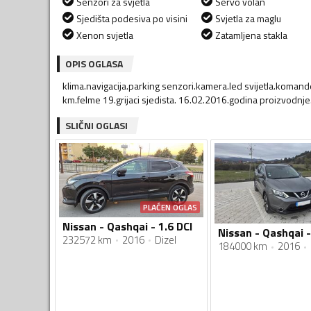
Senzori za svjetla
Servo volan
Sjedišta podesiva po visini
Svjetla za maglu
Xenon svjetla
Zatamljena stakla
OPIS OGLASA
klima.navigacija.parking senzori.kamera.led svijetla.koman
km.felme 19.grijaci sjedista. 16.02.2016.godina proizvodnje
SLIČNI OGLASI
PLAĆEN OGLAS
Nissan - Qashqai - 1.6 DCI
Nissan - Qashqai -
232572 km
2016
Dizel
184000 km
2016