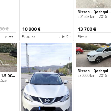
Nissan - Qashqai - 
201563 km
2016
00
€
10 900
€
13 700
€
prije 4 h
Podgorica
prije 17 h
Pljevlja
Nissan - Qashqai -
Nissan - Qashqai - 1.5 DCI 360
230000 km
2016
Dizel