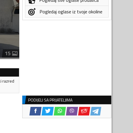
Pogledaj oglase iz tvoje okoline
15
ki razred
PODIJELI SA PRIJATELJIMA