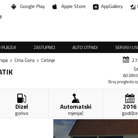
Google Play
Apple Store
AppGallery
 PLACEVI
ZASTUPNICI
AUTO OTPADI
SERVISI I U
hqai
Crna Gora
Cetinje
27
Ši
ATIK
AD385
Broj pregleda o
Dizel
Automatski
2016
gorivo
mjenjač
godište