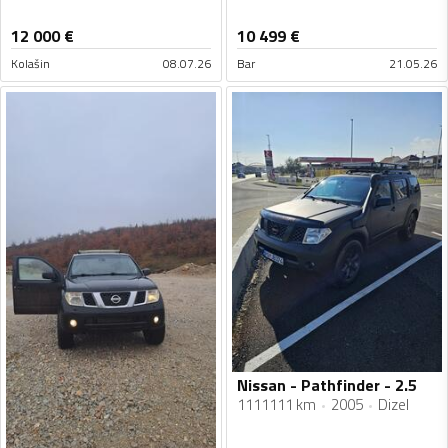
12 000
€
10 499
€
Kolašin
08.07.26
Bar
21.05.26
Nissan - Pathfinder - 2.5
1111111 km
2005
Dizel