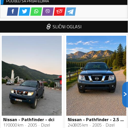
PODIJELI SA PRIJATELJIMA
SLIČNI OGLASI
Nissan - Pathfinder - dci
Nissan - Pathfinder - 2.5 DCI
170000 km
2005
Dizel
240805 km
2005
Dizel