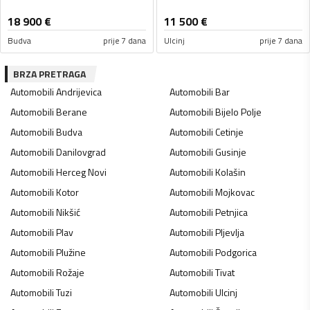
18 900
€
11 500
€
Budva
prije 7 dana
Ulcinj
prije 7 dana
BRZA PRETRAGA
Automobili
Andrijevica
Automobili
Bar
Automobili
Berane
Automobili
Bijelo Polje
Automobili
Budva
Automobili
Cetinje
Automobili
Danilovgrad
Automobili
Gusinje
Automobili
Herceg Novi
Automobili
Kolašin
Automobili
Kotor
Automobili
Mojkovac
Automobili
Nikšić
Automobili
Petnjica
Automobili
Plav
Automobili
Pljevlja
Automobili
Plužine
Automobili
Podgorica
Automobili
Rožaje
Automobili
Tivat
Automobili
Tuzi
Automobili
Ulcinj