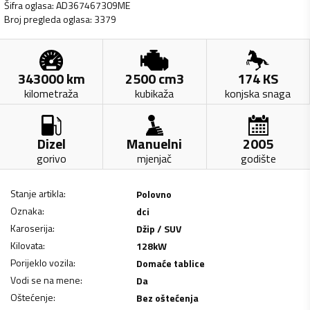
Šifra oglasa
:
AD367467309ME
Broj pregleda oglasa
:
3379
343000
km
2500
cm3
174
KS
kilometraža
kubikaža
konjska snaga
Dizel
Manuelni
2005
gorivo
mjenjač
godište
Stanje artikla
:
Polovno
Oznaka
:
dci
Karoserija
:
Džip / SUV
Kilovata
:
128
kW
Porijeklo vozila
:
Domaće tablice
Vodi se na mene
:
Da
Oštećenje
:
Bez oštećenja