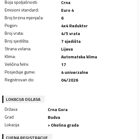
Boja spoljašnosti
:
Crna
Emisioni standard
:
Euro 4
Broj brzina mjenjača
:
6
Pogon
:
4x4 Reduktor
Broj vrata
:
4/5 vrata
Broj sjedišta
:
7 sjedišta
Strana volana
:
Lijeva
Klima
:
Automatska klima
Veličina felni
:
17
Posjeduje gume
:
4 univerzalne
Registrovan do
:
04/2026
LOKACIJA OGLASA
Država
Crna Gora
Grad
Budva
Lokacija
> Okolina grada
CIJENA REGISTRACIJE