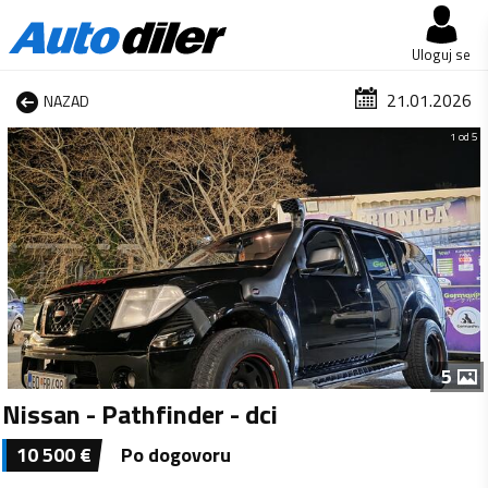
Uloguj se
21.01.2026
NAZAD
1 od 5
5
Nissan - Pathfinder - dci
10 500
€
Po dogovoru