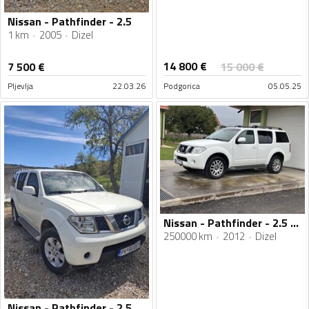
Nissan - Pathfinder - 2.5
1 km
2005
Dizel
14 800
€
7 500
€
15 000
€
Pljevlja
22.03.26
Podgorica
05.05.25
Nissan - Pathfinder - 2.5 DCI
250000 km
2012
Dizel
Nissan - Pathfinder - 2.5 dci