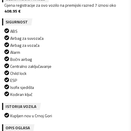
Cijena registracije za ovo vozilo na premijski razred 7 iznosi oko
408.95
€
SIGURNOST
ABS
Airbag za suvozača
Airbag za vozača
Alarm
Bočni airbag
Centralno zaključavanje
Child lock
ESP
Isofix sjedišta
Kodiran ključ
ISTORIJA VOZILA
Kupljen nov u Crnoj Gori
OPIS OGLASA