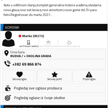
Auto u odličnom stanju,komplet generalna motora urađena,stavljena
nova glava,novi set lanaca,novi amortizeri,nove gume itd..Tri para
felni.Registrovan do marta 2027..
KORISNIK
Marko
(
IR272
)
verifikovan telefon
verifikovan email
verifikovana lokacija
Crna Gora
BUDVA
/
> OKOLINA GRADA
+382 69 866 874
Sačuvaj oglas
Sačuvaj profil
Prijavi oglas
Pogledaj sve oglase prodavca
Pogledaj oglase iz tvoje okoline