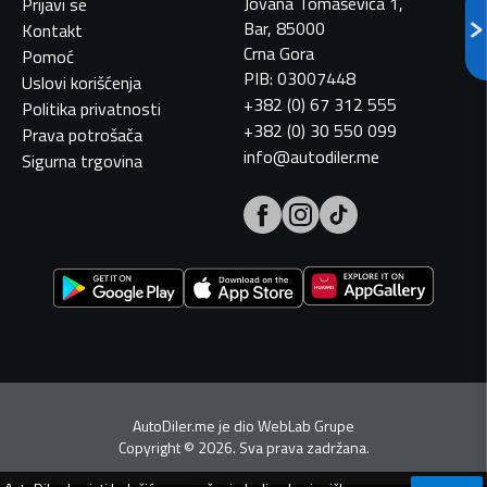
Jovana Tomaševića 1,
Prijavi se
Bar, 85000
Kontakt
Crna Gora
Pomoć
PIB: 03007448
Uslovi korišćenja
+382 (0) 67 312 555
Politika privatnosti
+382 (0) 30 550 099
Prava potrošača
info@autodiler.me
Sigurna trgovina
AutoDiler.me je dio
WebLab Grupe
Copyright
©
2026. Sva prava zadržana.