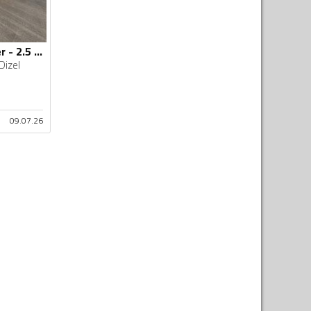
Nissan - Pathfinder - 2.5 126. kw
Dizel
09.07.26