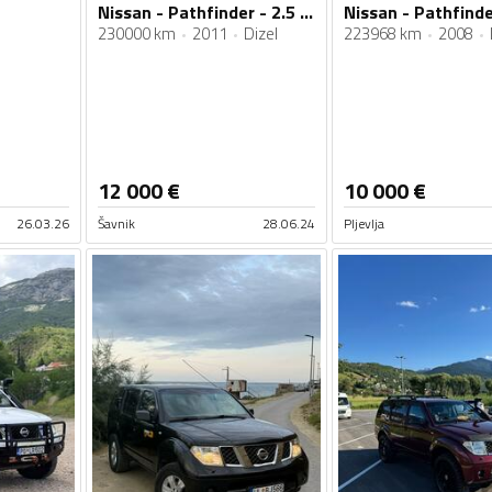
Nissan - Pathfinder - 2.5 DCI
230000 km
2011
Dizel
223968 km
2008
12 000
€
10 000
€
26.03.26
Šavnik
28.06.24
Pljevlja