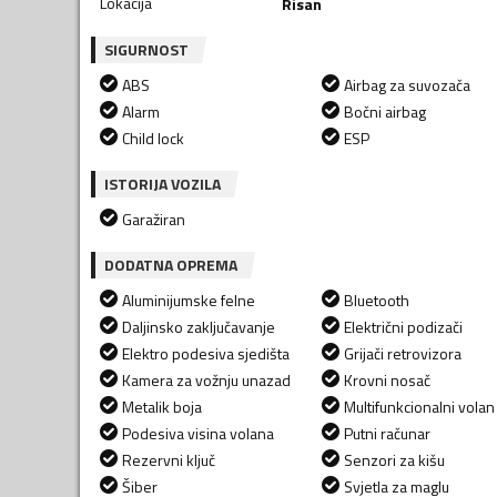
Lokacija
Risan
SIGURNOST
ABS
Airbag za suvozača
Alarm
Bočni airbag
Child lock
ESP
ISTORIJA VOZILA
Garažiran
DODATNA OPREMA
Aluminijumske felne
Bluetooth
Daljinsko zaključavanje
Električni podizači
Elektro podesiva sjedišta
Grijači retrovizora
Kamera za vožnju unazad
Krovni nosač
Metalik boja
Multifunkcionalni volan
Podesiva visina volana
Putni računar
Rezervni ključ
Senzori za kišu
Šiber
Svjetla za maglu