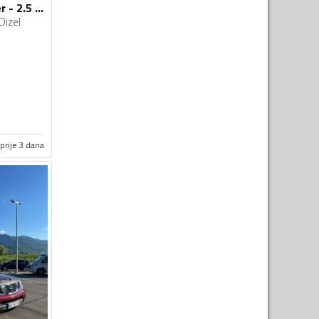
Nissan - Pathfinder - 2.5 dci
Dizel
prije 3 dana