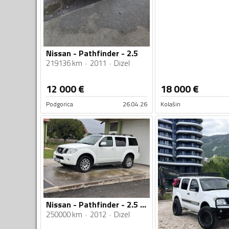
Nissan - Pathfinder - 2.5
219136 km
2011
Dizel
12 000
€
18 000
€
Podgorica
26.04.26
Kolašin
Nissan - Pathfinder - 2.5 DCI
250000 km
2012
Dizel