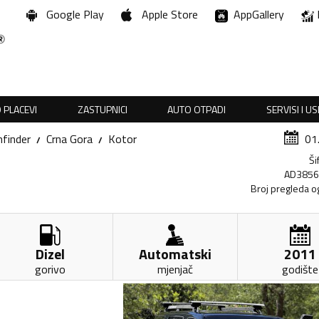
Google Play
Apple Store
AppGallery
 PLACEVI
ZASTUPNICI
AUTO OTPADI
SERVISI I U
finder
Crna Gora
Kotor
01
Ši
AD385
Broj pregleda o
Dizel
Automatski
2011
gorivo
mjenjač
godište