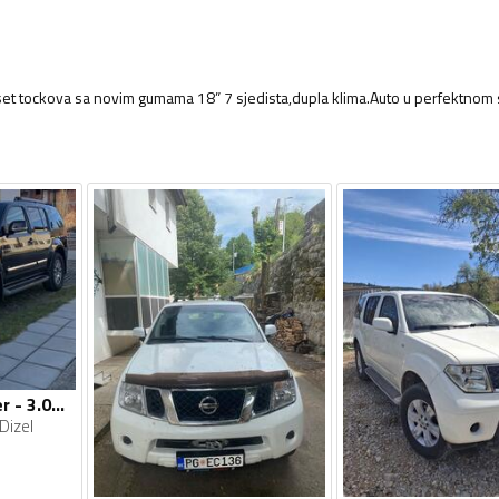
 set tockova sa novim gumama 18” 7 sjedista,dupla klima.Auto u perfektnom 
Nissan - Pathfinder - 3.0dci
Dizel