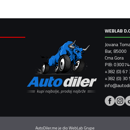
WEBLAB D.O
Jovana Toma
Bar, 85000
Crna Gora
PIB: 03007
+382 (0) 67
+382 (0) 30
info@autodi
AutoDiler.me je dio
WebLab Grupe