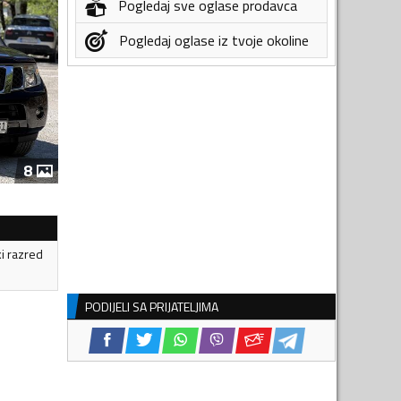
Pogledaj sve oglase prodavca
Pogledaj oglase iz tvoje okoline
8
ki razred
PODIJELI SA PRIJATELJIMA