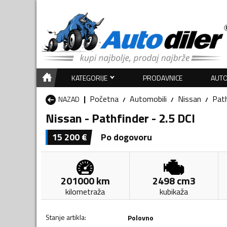
KATEGORIJE
PRODAVNICE
AUTO
Početna
Automobili
Nissan
Path
NAZAD
Nissan - Pathfinder - 2.5 DCI
15 200
€
Po dogovoru
201000
km
2498
cm3
kilometraža
kubikaža
Stanje artikla
:
Polovno