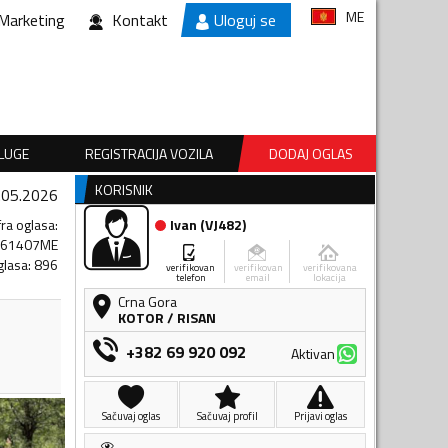
ME
Marketing
Kontakt
Uloguj se
SLUGE
REGISTRACIJA VOZILA
DODAJ OGLAS
KORISNIK
.05.2026
fra oglasa
:
Ivan
(
VJ482
)
661407ME
glasa
:
896
verifikovan
verifikovan
verifikovana
telefon
email
lokacija
Crna Gora
KOTOR
/
RISAN
+382 69 920 092
Aktivan
Sačuvaj oglas
Sačuvaj profil
Prijavi oglas