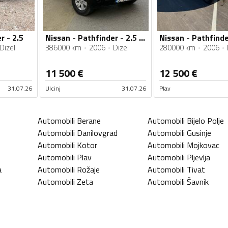
r - 2.5
Nissan - Pathfinder - 2.5 CDI
Dizel
386000 km
2006
Dizel
280000 km
2006
11 500
€
12 500
€
31.07.26
Ulcinj
31.07.26
Plav
Automobili
Berane
Automobili
Bijelo Polje
Automobili
Danilovgrad
Automobili
Gusinje
Automobili
Kotor
Automobili
Mojkovac
Automobili
Plav
Automobili
Pljevlja
a
Automobili
Rožaje
Automobili
Tivat
Automobili
Zeta
Automobili
Šavnik