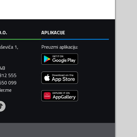
.O.
APLIKACIJE
ševića 1,
Preuzmi aplikaciju
:
448
 312 555
 550 099
ler.me