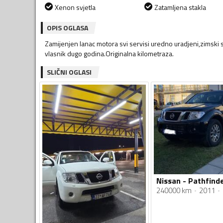
Xenon svjetla
Zatamljena stakla
OPIS OGLASA
Zamijenjen lanac motora svi servisi uredno uradjeni,zimski
vlasnik dugo godina.Originalna kilometraza.
SLIČNI OGLASI
240000 km
2011