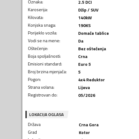
Oznaka
:
2.5 DCI
Karoserija
:
Džip / SUV
Kilovata
:
140
kW
Konjska snaga
:
190
KS
Porijeklo vozila
:
Domaće tablice
Vodi se na mene
:
Da
Oštećenje
:
Bez oštećenja
Boja spoljašnosti
:
Crna
Emisioni standard
:
Euro 5
Broj brzina mjenjača
:
5
Pogon
:
4x4 Reduktor
Strana volana
:
Lijeva
Registrovan do
:
05/2026
LOKACIJA OGLASA
Država
Crna Gora
Grad
Kotor