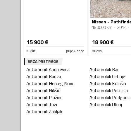
Nissan - Pathfinde
180000 km
2014
15 900
€
18 900
€
Nikšić
prije 4 dana
Budva
BRZA PRETRAGA
Automobili
Andrijevica
Automobili
Bar
Automobili
Budva
Automobili
Cetinje
Automobili
Herceg Novi
Automobili
Kolašin
Automobili
Nikšić
Automobili
Petnjica
Automobili
Plužine
Automobili
Podgoric
Automobili
Tuzi
Automobili
Ulcinj
Automobili
Žabljak