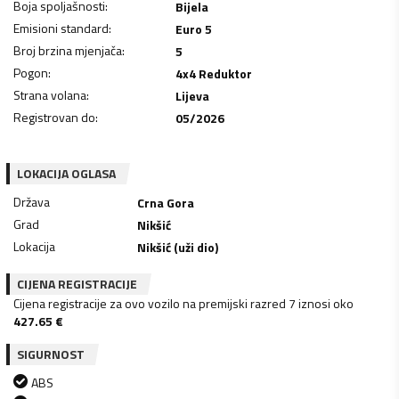
Boja spoljašnosti
:
Bijela
Emisioni standard
:
Euro 5
Broj brzina mjenjača
:
5
Pogon
:
4x4 Reduktor
Strana volana
:
Lijeva
Registrovan do
:
05/2026
LOKACIJA OGLASA
Država
Crna Gora
Grad
Nikšić
Lokacija
Nikšić (uži dio)
CIJENA REGISTRACIJE
Cijena registracije za ovo vozilo na premijski razred 7 iznosi oko
427.65
€
SIGURNOST
ABS