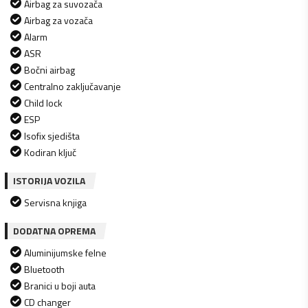
Airbag za suvozača
Airbag za vozača
Alarm
ASR
Bočni airbag
Centralno zaključavanje
Child lock
ESP
Isofix sjedišta
Kodiran ključ
ISTORIJA VOZILA
Servisna knjiga
DODATNA OPREMA
Aluminijumske felne
Bluetooth
Branici u boji auta
CD changer