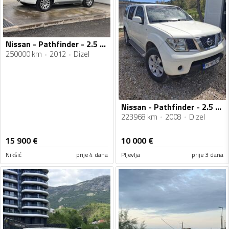
Nissan - Pathfinder - 2.5 DCI
250000 km
2012
Dizel
Nissan - Pathfinder - 2.5 dci
223968 km
2008
Dizel
15 900
€
10 000
€
Nikšić
prije 4 dana
Pljevlja
prije 3 dana