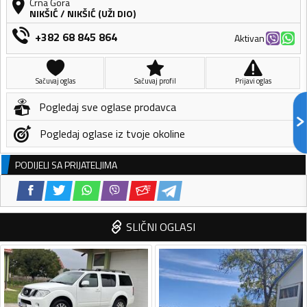
Crna Gora
NIKŠIĆ
/
NIKŠIĆ (UŽI DIO)
+382 68 845 864
Aktivan
Sačuvaj oglas
Sačuvaj profil
Prijavi oglas
Pogledaj sve oglase prodavca
Pogledaj oglase iz tvoje okoline
PODIJELI SA PRIJATELJIMA
SLIČNI OGLASI