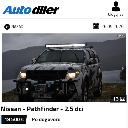
Uloguj se
26.05.2026
NAZAD
1 od 13
13
Nissan - Pathfinder - 2.5 dci
18 500
€
Po dogovoru