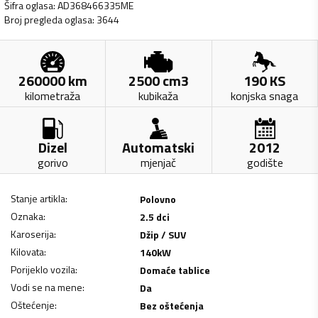
Šifra oglasa
:
AD368466335ME
Broj pregleda oglasa
:
3644
260000
km
2500
cm3
190
KS
kilometraža
kubikaža
konjska snaga
Dizel
Automatski
2012
gorivo
mjenjač
godište
Stanje artikla
:
Polovno
Oznaka
:
2.5 dci
Karoserija
:
Džip / SUV
Kilovata
:
140
kW
Porijeklo vozila
:
Domaće tablice
Vodi se na mene
:
Da
Oštećenje
:
Bez oštećenja