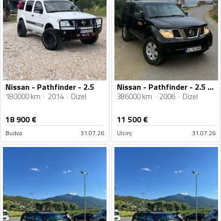
Nissan - Pathfinder - 2.5
Nissan - Pathfinder - 2.5 CDI
180000 km
2014
Dizel
386000 km
2006
Dizel
18 900
€
11 500
€
Budva
31.07.26
Ulcinj
31.07.26