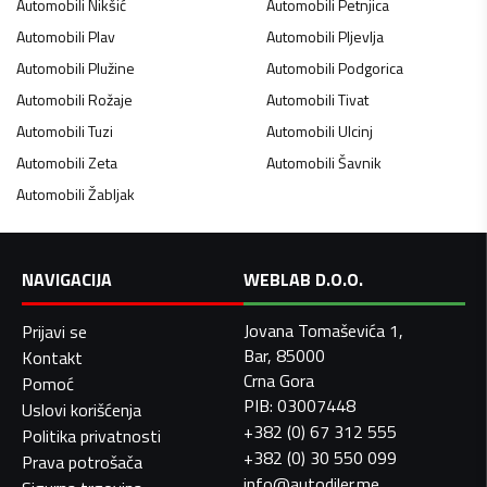
Automobili
Nikšić
Automobili
Petnjica
Automobili
Plav
Automobili
Pljevlja
Automobili
Plužine
Automobili
Podgorica
Automobili
Rožaje
Automobili
Tivat
Automobili
Tuzi
Automobili
Ulcinj
Automobili
Zeta
Automobili
Šavnik
Automobili
Žabljak
NAVIGACIJA
WEBLAB D.O.O.
Jovana Tomaševića 1,
Prijavi se
Bar, 85000
Kontakt
Crna Gora
Pomoć
PIB: 03007448
Uslovi korišćenja
+382 (0) 67 312 555
Politika privatnosti
+382 (0) 30 550 099
Prava potrošača
info@autodiler.me