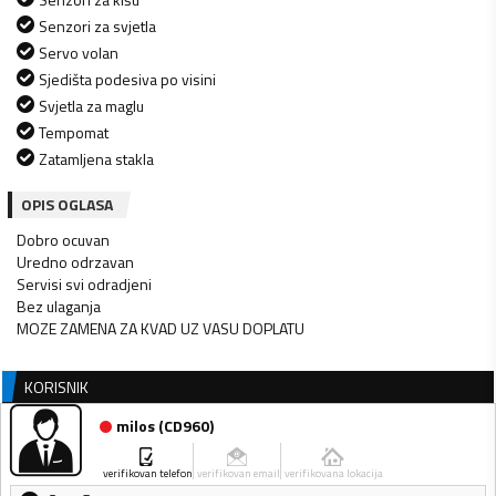
Senzori za svjetla
Servo volan
Sjedišta podesiva po visini
Svjetla za maglu
Tempomat
Zatamljena stakla
OPIS OGLASA
Dobro ocuvan
Uredno odrzavan
Servisi svi odradjeni
Bez ulaganja
MOZE ZAMENA ZA KVAD UZ VASU DOPLATU
KORISNIK
milos
(
CD960
)
verifikovan telefon
verifikovan email
verifikovana lokacija