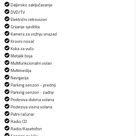
Daljinsko zaključavanje
DVD/TV
Električni retrovizori
Grijanje sjedišta
Kamera za vožnju unazad
Krovni nosač
Kuka za vuču
Metalik boja
Multifunkcionalni volan
Multimedija
Navigacija
Parking senzori - prednji
Parking senzori - zadnji
Podesiva dubina volana
Podesiva visina volana
Putni računar
Radio CD
Radio/Kasetofon
Senzori za kišu