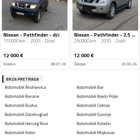
Nissan - Pathfinder - dci
Nissan - Pathfinder - 2.5 dci
170000 km
2005
Dizel
250000 km
2010
Dizel
12 000
€
12 000
€
Kolašin
08.07.26
Žabljak
20.06.26
BRZA PRETRAGA
Automobili
Andrijevica
Automobili
Bar
Automobili
Berane
Automobili
Bijelo Polje
Automobili
Budva
Automobili
Cetinje
Automobili
Danilovgrad
Automobili
Gusinje
Automobili
Herceg Novi
Automobili
Kolašin
Automobili
Kotor
Automobili
Mojkovac