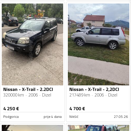
Nissan - X-Trail - 2.2DCI
Nissan - X-Trail - 2,2DCI
320000 km
2006
Dizel
217489 km
2006
Dizel
4 250
€
4 700
€
Podgorica
prije 4 dana
Nikšić
27.05.26