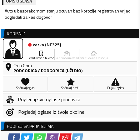
OPIS OGLASA
Auto u besprekornom stanju ocuvan bez korozije registrovan vrijedi
pogledati za kes dogovor
KORISNIK
zarko
(
NF325
)
verifikovan telefon
verifikovan email
verifikovana lokacija
Crna Gora
PODGORICA
/
PODGORICA (UŽI DIO)
Sačuvaj oglas
Sačuvaj profil
Prijavi oglas
Pogledaj sve oglase prodavca
Pogledaj oglase iz tvoje okoline
PODIJELI SA PRIJATELJIMA