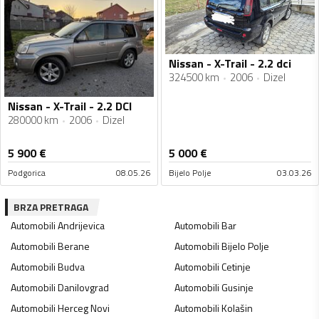
Nissan - X-Trail - 2.2 dci
324500 km
2006
Dizel
Nissan - X-Trail - 2.2 DCI
280000 km
2006
Dizel
5 900
€
5 000
€
Podgorica
08.05.26
Bijelo Polje
03.03.26
BRZA PRETRAGA
Automobili
Andrijevica
Automobili
Bar
Automobili
Berane
Automobili
Bijelo Polje
Automobili
Budva
Automobili
Cetinje
Automobili
Danilovgrad
Automobili
Gusinje
Automobili
Herceg Novi
Automobili
Kolašin