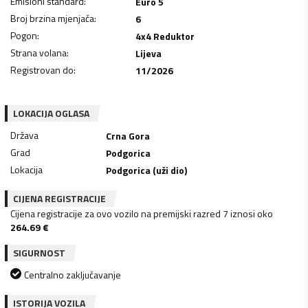
Emisioni standard
:
Euro 5
Broj brzina mjenjača
:
6
Pogon
:
4x4 Reduktor
Strana volana
:
Lijeva
Registrovan do
:
11/2026
LOKACIJA OGLASA
Država
Crna Gora
Grad
Podgorica
Lokacija
Podgorica (uži dio)
CIJENA REGISTRACIJE
Cijena registracije za ovo vozilo na premijski razred 7 iznosi oko
264.69
€
SIGURNOST
Centralno zaključavanje
ISTORIJA VOZILA