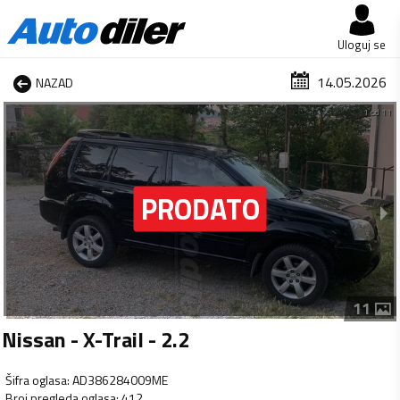
Uloguj se
14.05.2026
NAZAD
1 od 11
11
Nissan - X-Trail - 2.2
Šifra oglasa
:
AD386284009ME
Broj pregleda oglasa
:
412