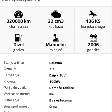
320000
km
22
cm3
136
KS
kilometraža
kubikaža
konjska snaga
Dizel
Manuelni
2006
gorivo
mjenjač
godište
Stanje artikla
:
Polovno
Oznaka
:
2.2
Karoserija
:
Džip / SUV
Kilovata
:
100
kW
Porijeklo vozila
:
Domaće tablice
Vodi se na mene
:
Ne
Oštećenje
:
Bez oštećenja
Boja spoljašnosti
:
Crna