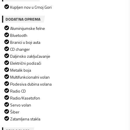
Kupljen nov u Crnoj Gori
DODATNA OPREMA
Aluminijumske felne
Bluetooth
Branici u boji auta
CD changer
Daljinsko zaključavanje
Električni podizači
Metalik boja
Multifunkcionalni volan
Podesiva dubina volana
Radio CD
Radio/Kasetofon
Servo volan
Šiber
Zatamljena stakla