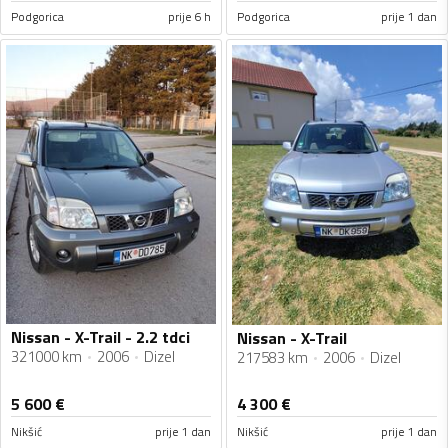
Podgorica
prije 6 h
Podgorica
prije 1 dan
Nissan - X-Trail - 2.2 tdci
Nissan - X-Trail
321000 km
2006
Dizel
217583 km
2006
Dizel
5 600
€
4 300
€
Nikšić
prije 1 dan
Nikšić
prije 1 dan