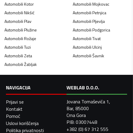
Automobili
Kotor
Automobili
Mojkovac
Automobili
Nikšić
Automobili
Petnjica
Automobili
Plav
Automobili
Pljevlja
Automobili
Plužine
Automobili
Podgorica
Automobili
Rožaje
Automobili
Tivat
Automobili
Tuzi
Automobili
Ulcinj
Automobili
Zeta
Automobili
Šavnik
Automobili
Žabljak
NAVIGACIJA
WEBLAB D.O.O.
Jovana Tomaševića 1,
Prijavi se
Bar, 85000
Kontakt
Crna Gora
Pomoć
PIB: 03007448
Uslovi korišćenja
+382 (0) 67 312 555
Politika privatnosti