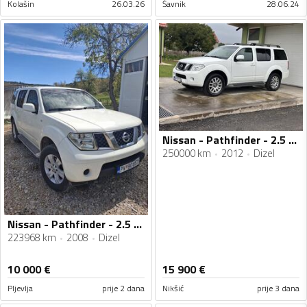
Kolašin
26.03.26
Šavnik
28.06.24
Nissan - Pathfinder - 2.5 DCI
250000 km
2012
Dizel
Nissan - Pathfinder - 2.5 dci
223968 km
2008
Dizel
10 000
€
15 900
€
Pljevlja
prije 2 dana
Nikšić
prije 3 dana