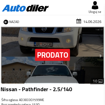
Uloguj se
14.06.2026
NAZAD
1 od 10
10
Nissan - Pathfinder - 2.5/140
Šifra oglasa
:
AD383307599ME
Broj pregleda oglasa
:
1530