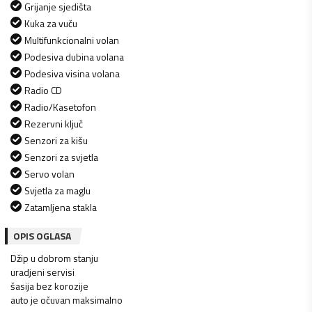
Grijanje sjedišta
Kuka za vuču
Multifunkcionalni volan
Podesiva dubina volana
Podesiva visina volana
Radio CD
Radio/Kasetofon
Rezervni ključ
Senzori za kišu
Senzori za svjetla
Servo volan
Svjetla za maglu
Zatamljena stakla
OPIS OGLASA
Džip u dobrom stanju
uradjeni servisi
šasija bez korozije
auto je očuvan maksimalno