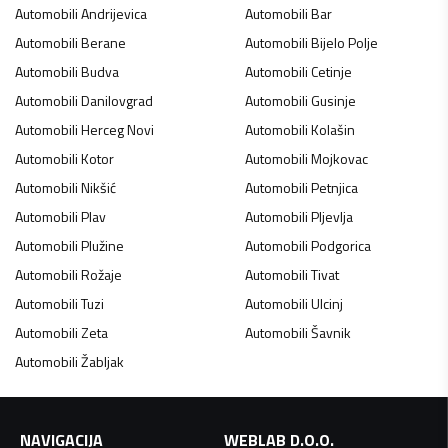
Automobili
Andrijevica
Automobili
Bar
Automobili
Berane
Automobili
Bijelo Polje
Automobili
Budva
Automobili
Cetinje
Automobili
Danilovgrad
Automobili
Gusinje
Automobili
Herceg Novi
Automobili
Kolašin
Automobili
Kotor
Automobili
Mojkovac
Automobili
Nikšić
Automobili
Petnjica
Automobili
Plav
Automobili
Pljevlja
Automobili
Plužine
Automobili
Podgorica
Automobili
Rožaje
Automobili
Tivat
Automobili
Tuzi
Automobili
Ulcinj
Automobili
Zeta
Automobili
Šavnik
Automobili
Žabljak
NAVIGACIJA
WEBLAB D.O.O.