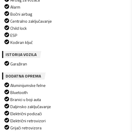
Alarm
Bočni airbag
Centralno zaključavanje
Child lock
ESP
Kodiran ključ
ISTORIJA VOZILA
Garažiran
DODATNA OPREMA
Aluminijumske felne
Bluetooth
Branici u boji auta
Daljinsko zaključavanje
Električni podizači
Električni retrovizori
Grijači retrovizora