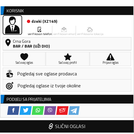
KORISNIK
dzeki
(
XZ149
)
verifikovan telefon
verifikovan email
verifikovana lokacija
Crna Gora
BAR
/
BAR (UŽI DIO)
Sačuvaj oglas
Sačuvaj profil
Prijavi oglas
Pogledaj sve oglase prodavca
Pogledaj oglase iz tvoje okoline
PODIJELI SA PRIJATELJIMA
SLIČNI OGLASI