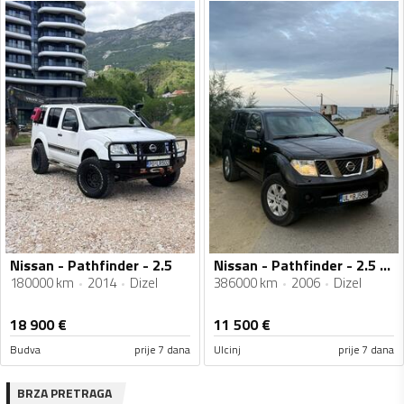
Nissan - Pathfinder - 2.5
Nissan - Pathfinder - 2.5 CDI
180000 km
2014
Dizel
386000 km
2006
Dizel
18 900
€
11 500
€
Budva
prije 7 dana
Ulcinj
prije 7 dana
BRZA PRETRAGA