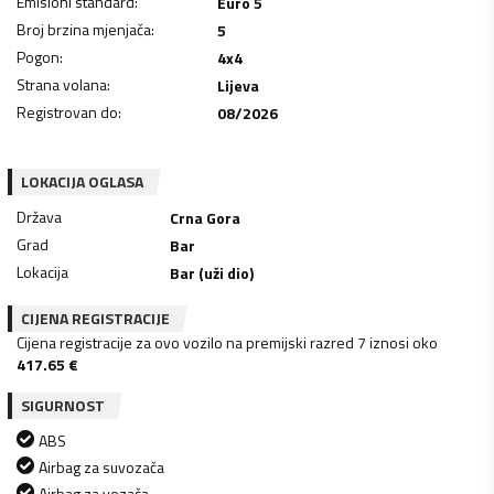
Emisioni standard
:
Euro 5
Broj brzina mjenjača
:
5
Pogon
:
4x4
Strana volana
:
Lijeva
Registrovan do
:
08/2026
LOKACIJA OGLASA
Država
Crna Gora
Grad
Bar
Lokacija
Bar (uži dio)
CIJENA REGISTRACIJE
Cijena registracije za ovo vozilo na premijski razred 7 iznosi oko
417.65
€
SIGURNOST
ABS
Airbag za suvozača
Airbag za vozača