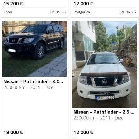
15 200
€
12 000
€
Kotor
01.05.26
Podgorica
26.04.26
Nissan - Pathfinder - 3.0dci
240000 km
2011
Dizel
Nissan - Pathfinder - 2.5 DCI
230000 km
2011
Dizel
18 000
€
12 000
€