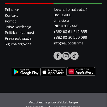
Jovana Tomaševića 1,
Prijavi se
Bar, 85000
Kontakt
Crna Gora
Pomoć
PIB: 03007448
Uslovi korišćenja
+382 (0) 67 312 555
Politika privatnosti
+382 (0) 30 550 099
Prava potrošača
info@autodiler.me
Sigurna trgovina
AutoDiler.me je dio
WebLab Grupe
Copyright
©
2026. Sva prava zadržana.