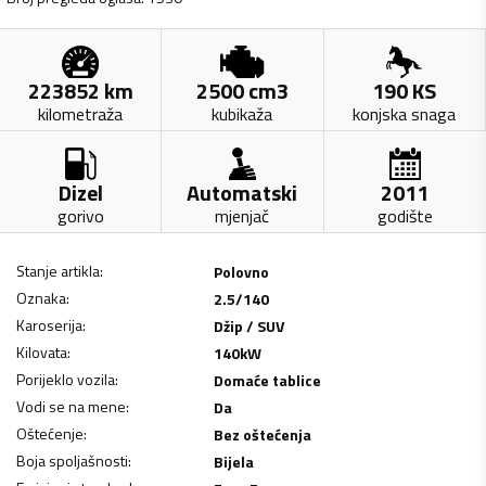
223852
km
2500
cm3
190
KS
kilometraža
kubikaža
konjska snaga
Dizel
Automatski
2011
gorivo
mjenjač
godište
Stanje artikla
:
Polovno
Oznaka
:
2.5/140
Karoserija
:
Džip / SUV
Kilovata
:
140
kW
Porijeklo vozila
:
Domaće tablice
Vodi se na mene
:
Da
Oštećenje
:
Bez oštećenja
Boja spoljašnosti
:
Bijela