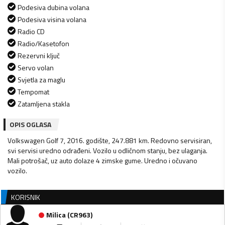
Podesiva dubina volana
Podesiva visina volana
Radio CD
Radio/Kasetofon
Rezervni ključ
Servo volan
Svjetla za maglu
Tempomat
Zatamljena stakla
OPIS OGLASA
Volkswagen Golf 7, 2016. godište, 247.881 km. Redovno servisiran,
svi servisi uredno odrađeni. Vozilo u odličnom stanju, bez ulaganja.
Mali potrošač, uz auto dolaze 4 zimske gume. Uredno i očuvano
vozilo.
KORISNIK
Milica
(
CR963
)