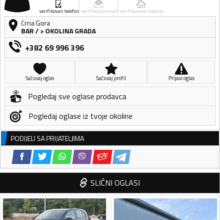
verifikovan telefon
verifikovan email
verifikovana lokacija
Crna Gora
BAR
/
> OKOLINA GRADA
+382 69 996 396
Sačuvaj oglas
Sačuvaj profil
Prijavi oglas
Pogledaj sve oglase prodavca
Pogledaj oglase iz tvoje okoline
PODIJELI SA PRIJATELJIMA
SLIČNI OGLASI