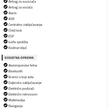
Airbag za suvozača
Airbag za vozača
Alarm
ASR
Centralno zaključavanje
Child lock
ESP
Isofix sjedišta
Kodiran ključ
DODATNA OPREMA
Aluminijumske felne
Bluetooth
Branici u boji auta
Daljinsko zaključavanje
Električni podizači
Električni retrovizori
Multimedija
Navigacija