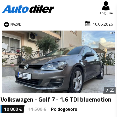
Uloguj se
10.06.2026
NAZAD
1 od 7
7
Volkswagen - Golf 7 - 1.6 TDI bluemotion
10 800
€
11 500
€
Po dogovoru