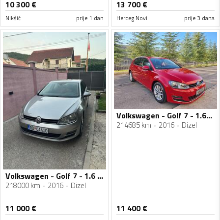
10 300
€
13 700
€
Nikšić
prije 1 dan
Herceg Novi
prije 3 dana
Volkswagen - Golf 7 - 1.6tdi 81kw
214685 km
2016
Dizel
Volkswagen - Golf 7 - 1.6 TDI
218000 km
2016
Dizel
11 000
€
11 400
€