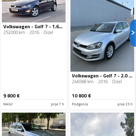
Volkswagen - Golf 7 - 1.6tdi 81kw
252000 km
2016
Dizel
Volkswagen - Golf 7 - 2.0 TDI ALLSTAR
246568 km
2016
Dizel
9 800
€
10 800
€
Nikšić
prije 7 h
Podgorica
prije 23 h