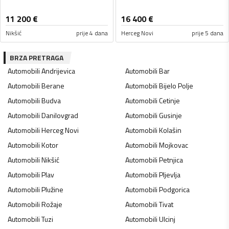
11 200
€
16 400
€
Nikšić
prije 4 dana
Herceg Novi
prije 5 dana
BRZA PRETRAGA
Automobili
Andrijevica
Automobili
Bar
Automobili
Berane
Automobili
Bijelo Polje
Automobili
Budva
Automobili
Cetinje
Automobili
Danilovgrad
Automobili
Gusinje
Automobili
Herceg Novi
Automobili
Kolašin
Automobili
Kotor
Automobili
Mojkovac
Automobili
Nikšić
Automobili
Petnjica
Automobili
Plav
Automobili
Pljevlja
Automobili
Plužine
Automobili
Podgorica
Automobili
Rožaje
Automobili
Tivat
Automobili
Tuzi
Automobili
Ulcinj