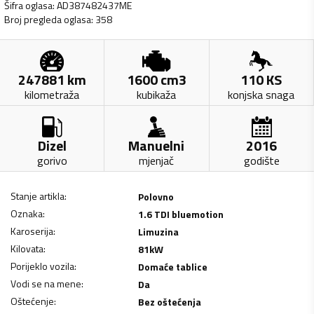
Šifra oglasa
:
AD387482437ME
Broj pregleda oglasa
:
358
247881
km
1600
cm3
110
KS
kilometraža
kubikaža
konjska snaga
Dizel
Manuelni
2016
gorivo
mjenjač
godište
Stanje artikla
:
Polovno
Oznaka
:
1.6 TDI bluemotion
Karoserija
:
Limuzina
Kilovata
:
81
kW
Porijeklo vozila
:
Domaće tablice
Vodi se na mene
:
Da
Oštećenje
:
Bez oštećenja