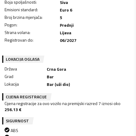
Boja spoljašnosti
:
Siva
Emisioni standard
:
Euro 6
Broj brzina mjenjača
:
5
Pogon
:
Prednji
Strana volana
:
Lijeva
Registrovan do
:
06/2027
LOKACIJA OGLASA
Država
Crna Gora
Grad
Bar
Lokacija
Bar (uži dio)
CIJENA REGISTRACIJE
Cijena registracije za ovo vozilo na premijski razred 7 iznosi oko
256.13
€
SIGURNOST
ABS