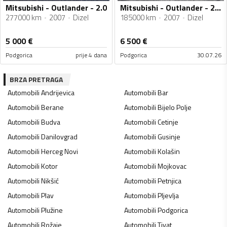
Mitsubishi - Outlander - 2.0
Mitsubishi - Outlander - 2.0 tdi
277000 km
2007
Dizel
185000 km
2007
Dizel
5 000
€
6 500
€
Podgorica
prije 4 dana
Podgorica
30.07.26
BRZA PRETRAGA
Automobili
Andrijevica
Automobili
Bar
Automobili
Berane
Automobili
Bijelo Polje
Automobili
Budva
Automobili
Cetinje
Automobili
Danilovgrad
Automobili
Gusinje
Automobili
Herceg Novi
Automobili
Kolašin
Automobili
Kotor
Automobili
Mojkovac
Automobili
Nikšić
Automobili
Petnjica
Automobili
Plav
Automobili
Pljevlja
Automobili
Plužine
Automobili
Podgorica
Automobili
Rožaje
Automobili
Tivat