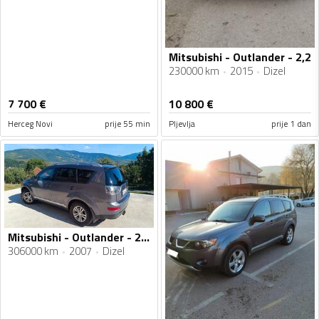
Mitsubishi - Outlander - 2,2
230000 km
2015
Dizel
7 700
€
10 800
€
Herceg Novi
prije 55 min
Pljevlja
prije 1 dan
Mitsubishi - Outlander - 2.0 DI
306000 km
2007
Dizel