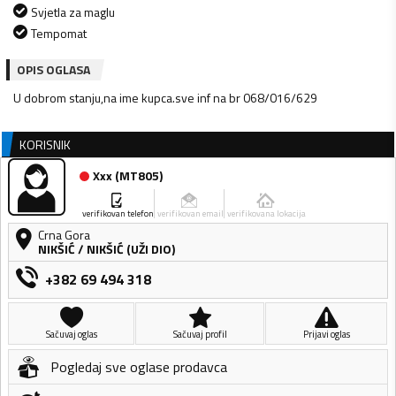
Svjetla za maglu
Tempomat
OPIS OGLASA
U dobrom stanju,na ime kupca.sve inf na br 068/016/629
KORISNIK
Xxx
(
MT805
)
verifikovan telefon
verifikovan email
verifikovana lokacija
Crna Gora
NIKŠIĆ
/
NIKŠIĆ (UŽI DIO)
+382 69 494 318
Sačuvaj oglas
Sačuvaj profil
Prijavi oglas
Pogledaj sve oglase prodavca