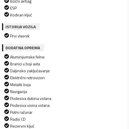
Bočni airbag
ESP
Kodiran ključ
ISTORIJA VOZILA
Prvi vlasnik
DODATNA OPREMA
Aluminijumske felne
Branici u boji auta
Daljinsko zaključavanje
Električni retrovizori
Metalik boja
Navigacija
Podesiva dubina volana
Podesiva visina volana
Putni računar
Radio CD
Rezervni ključ