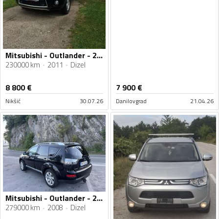
Mitsubishi - Outlander - 2.2d
230000 km
2011
Dizel
8 800
€
7 900
€
Nikšić
30.07.26
Danilovgrad
21.04.26
Mitsubishi - Outlander - 2.2DID
279000 km
2008
Dizel