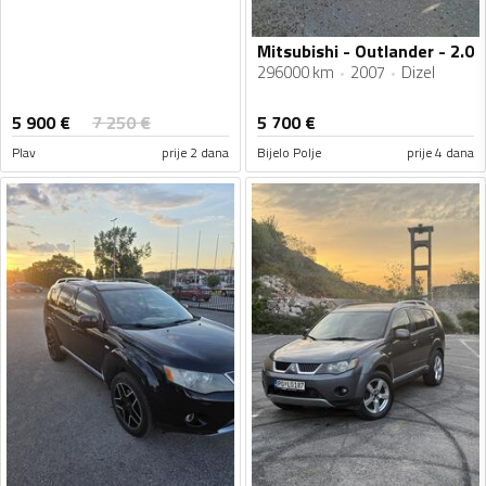
Mitsubishi - Outlander - 2.0
296000 km
2007
Dizel
5 900
€
7 250
€
5 700
€
Plav
prije 2 dana
Bijelo Polje
prije 4 dana