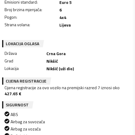
Emisioni standard
:
Euro 5
Broj brzina mjenjača
:
6
Pogon
:
4x4
Strana volana
:
Lijeva
LOKACIJA OGLASA
Država
Crna Gora
Grad
Nikšić
Lokacija
Nikšić (uži dio)
CIJENA REGISTRACIJE
Cijena registracije za ovo vozilo na premijski razred 7 iznosi oko
427.65
€
SIGURNOST
ABS
Airbag za suvozača
Airbag za vozača