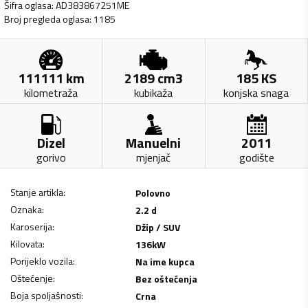
Šifra oglasa
:
AD383867251ME
Broj pregleda oglasa
:
1185
111111
km
2189
cm3
185
KS
kilometraža
kubikaža
konjska snaga
Dizel
Manuelni
2011
gorivo
mjenjač
godište
Stanje artikla
:
Polovno
Oznaka
:
2.2 d
Karoserija
:
Džip / SUV
Kilovata
:
136
kW
Porijeklo vozila
:
Na ime kupca
Oštećenje
:
Bez oštećenja
Boja spoljašnosti
:
Crna