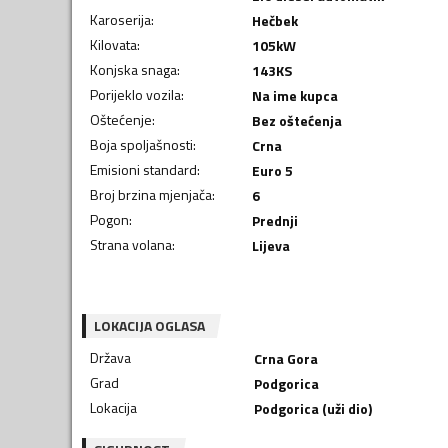
Karoserija
:
Hečbek
Kilovata
:
105
kW
Konjska snaga
:
143
KS
Porijeklo vozila
:
Na ime kupca
Oštećenje
:
Bez oštećenja
Boja spoljašnosti
:
Crna
Emisioni standard
:
Euro 5
Broj brzina mjenjača
:
6
Pogon
:
Prednji
Strana volana
:
Lijeva
LOKACIJA OGLASA
Država
Crna Gora
Grad
Podgorica
Lokacija
Podgorica (uži dio)