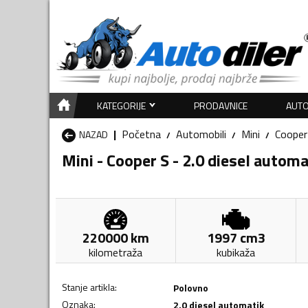
KATEGORIJE
PRODAVNICE
AUTO
Početna
Automobili
Mini
Cooper
NAZAD
Mini - Cooper S - 2.0 diesel automa
220000
km
1997
cm3
kilometraža
kubikaža
Stanje artikla
:
Polovno
Oznaka
:
2.0 diesel automatik