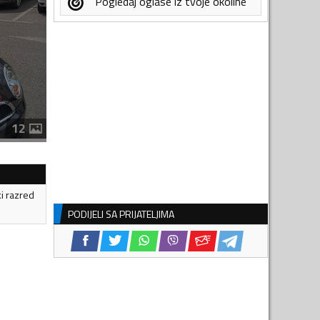
Pogledaj oglase iz tvoje okoline
12
ki razred
PODIJELI SA PRIJATELJIMA