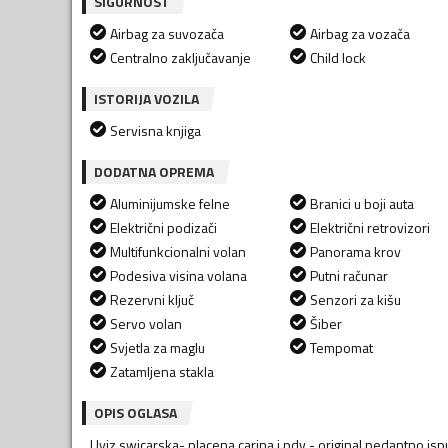
SIGURNOST
Airbag za suvozača
Airbag za vozača
Centralno zaključavanje
Child lock
ISTORIJA VOZILA
Servisna knjiga
DODATNA OPREMA
Aluminijumske felne
Branici u boji auta
Električni podizači
Električni retrovizori
Multifunkcionalni volan
Panorama krov
Podesiva visina volana
Putni računar
Rezervni ključ
Senzori za kišu
Servo volan
Šiber
Svjetla za maglu
Tempomat
Zatamljena stakla
OPIS OGLASA
Uviz swicarska- placena carina i pdv.- original pedantno isp