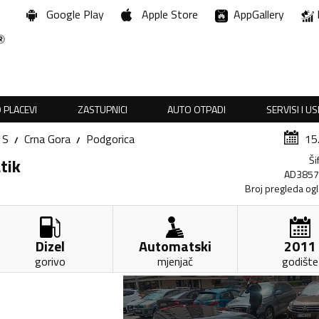
Google Play
Apple Store
AppGallery
 PLACEVI
ZASTUPNICI
AUTO OTPADI
SERVISI I U
 S
Crna Gora
Podgorica
15
Ši
tik
AD385
Broj pregleda og
Dizel
Automatski
2011
gorivo
mjenjač
godište