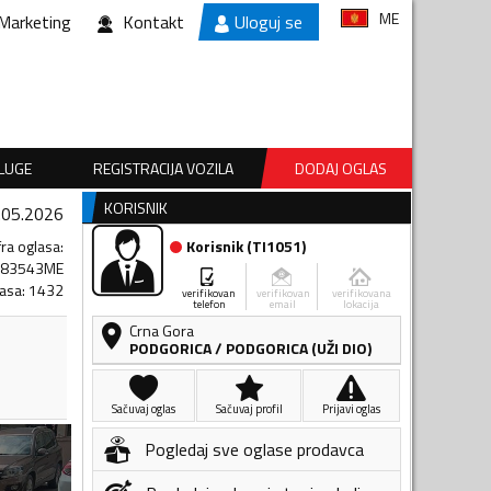
ME
Marketing
Kontakt
Uloguj se
SLUGE
REGISTRACIJA VOZILA
DODAJ OGLAS
KORISNIK
.05.2026
fra oglasa
:
Korisnik
(
TI1051
)
783543ME
lasa
:
1432
verifikovan
verifikovan
verifikovana
telefon
email
lokacija
Crna Gora
PODGORICA
/
PODGORICA (UŽI DIO)
Sačuvaj oglas
Sačuvaj profil
Prijavi oglas
Pogledaj sve oglase prodavca