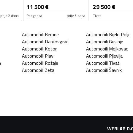
11 500
€
29 500
€
prije 2 dana
Podgorica
prije 3 dana
Tivat
Automobili
Berane
Automobili
Bijelo Polje
Automobili
Danilovgrad
Automobili
Gusinje
Automobili
Kotor
Automobili
Mojkovac
Automobili
Plav
Automobili
Pljevlja
a
Automobili
Rožaje
Automobili
Tivat
Automobili
Zeta
Automobili
Šavnik
WEBLAB D.O