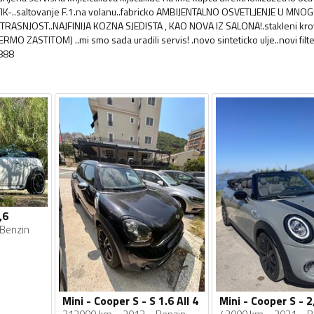
K-..saltovanje F.1.na volanu..fabricko AMBIJENTALNO OSVETLJENJE U MNO
ASNJOST..NAJFINIJA KOZNA SJEDISTA , KAO NOVA IZ SALONA!.stakleni krov
ZASTITOM) ..mi smo sada uradili servis! .novo sinteticko ulje..novi filte
 888
,6
Benzin
Mini - Cooper S - S 1.6 All 4
Mini - Cooper S - 2