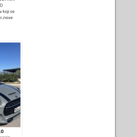
GO
 koji se
r..nove
,0