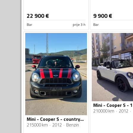
22 900
€
9 900
€
Bar
prije 3 h
Bar
Mini - Cooper S - 1
210000 km
2012
Mini - Cooper S - countryman cooper s
215000 km
2012
Benzin