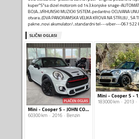
kuper"S"sa dizel motorom od 143.konjske snage-AUTOMATI
BOJA...VRHUNSKI MUZICKI SISTEM..pedantno OCUVANA UNUTR
otvara..(DVA PANORAMSKA VELIKA KROVA NA STRUJU , SA TERMO 
pakne..novi akumulator/..standardni tel---viber---067 522
SLIČNI OGLASI
Mini - Cooper S - 1
PLAĆEN OGLAS
183000 km
2013
Mini - Cooper S - JOHN COOPER WORKS
60300 km
2016
Benzin