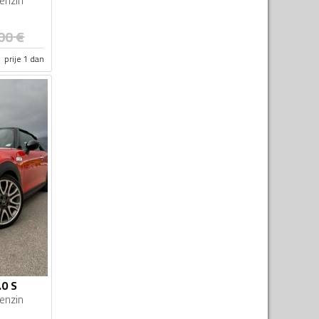
enzin
00
€
prije 1 dan
.0 S
enzin