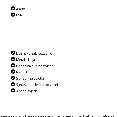
Alarm
ESP
Daljinsko zaključavanje
Metalik boja
Podesiva dubina volana
Radio CD
Senzori za svjetla
Sjedišta podesiva po visini
Xenon svjetla
unjena servisna knjizica..dva kljuca..ide na ime kupca direktno..izuzetno oc