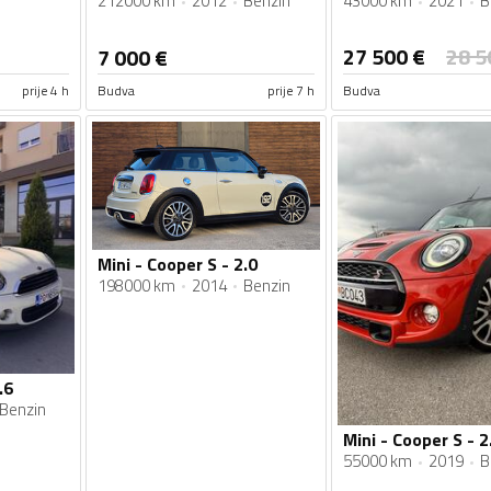
212000 km
2012
Benzin
43000 km
2021
B
27 500
€
28 5
7 000
€
prije 4 h
Budva
prije 7 h
Budva
Mini - Cooper S - 2.0
198000 km
2014
Benzin
.6
Benzin
Mini - Cooper S - 2
55000 km
2019
B