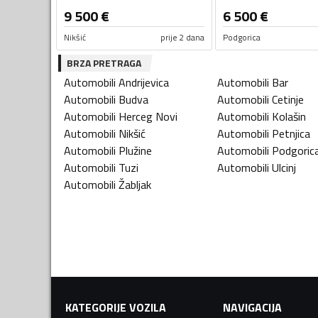
9 500
€
6 500
€
Nikšić
prije 2 dana
Podgorica
BRZA PRETRAGA
Automobili
Andrijevica
Automobili
Bar
Automobili
Budva
Automobili
Cetinje
Automobili
Herceg Novi
Automobili
Kolašin
Automobili
Nikšić
Automobili
Petnjica
Automobili
Plužine
Automobili
Podgoric
Automobili
Tuzi
Automobili
Ulcinj
Automobili
Žabljak
KATEGORIJE VOZILA
NAVIGACIJA