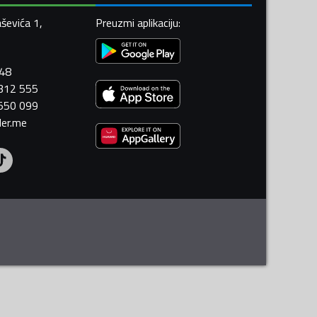
ševića 1,
Preuzmi aplikaciju
:
448
 312 555
 550 099
ler.me