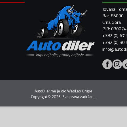
Jovana Toma
Bar, 85000
Crna Gora
PIB: 03007
+382 (0) 67
+382 (0) 30
info@autodi
AutoDiler.me je dio
WebLab Grupe
Copyright
©
2026. Sva prava zadržana.