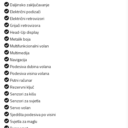
Daljinsko zaključavanje
Električni podizači
Električni retrovizori
Grijači retrovizora
Head-Up display
Metalik boja
Multifunkcionalni volan
Multimedija
Navigacija
Podesiva dubina volana
Podesiva visina volana
Putni računar
Rezervni ključ
Senzori za kišu
Senzori za svjetla
Servo volan
Sjedišta podesiva po visini
Svjetla za maglu