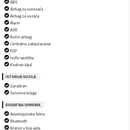
ABS
Airbag za suvozača
Airbag za vozača
Alarm
ASR
Bočni airbag
Centralno zaključavanje
ESP
Isofix sjedišta
Kodiran ključ
ISTORIJA VOZILA
Garažiran
Servisna knjiga
DODATNA OPREMA
Aluminijumske felne
Bluetooth
Branici u boji auta