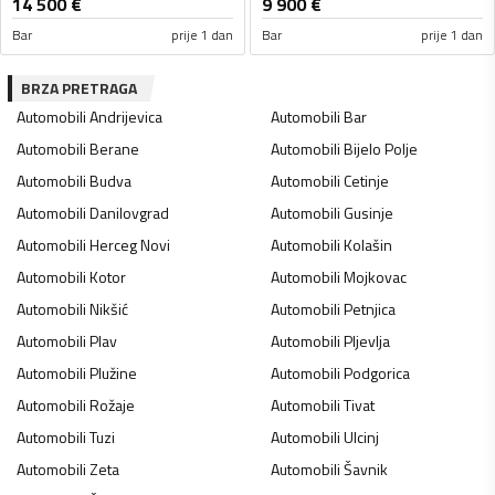
14 500
€
9 900
€
Bar
prije 1 dan
Bar
prije 1 dan
BRZA PRETRAGA
Automobili
Andrijevica
Automobili
Bar
Automobili
Berane
Automobili
Bijelo Polje
Automobili
Budva
Automobili
Cetinje
Automobili
Danilovgrad
Automobili
Gusinje
Automobili
Herceg Novi
Automobili
Kolašin
Automobili
Kotor
Automobili
Mojkovac
Automobili
Nikšić
Automobili
Petnjica
Automobili
Plav
Automobili
Pljevlja
Automobili
Plužine
Automobili
Podgorica
Automobili
Rožaje
Automobili
Tivat
Automobili
Tuzi
Automobili
Ulcinj
Automobili
Zeta
Automobili
Šavnik