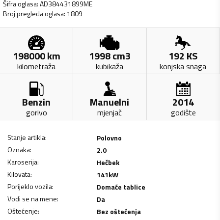
Šifra oglasa
:
AD384431899ME
Broj pregleda oglasa
:
1809
198000
km
1998
cm3
192
KS
kilometraža
kubikaža
konjska snaga
Benzin
Manuelni
2014
gorivo
mjenjač
godište
Stanje artikla
:
Polovno
Oznaka
:
2.0
Karoserija
:
Hečbek
Kilovata
:
141
kW
Porijeklo vozila
:
Domaće tablice
Vodi se na mene
:
Da
Oštećenje
:
Bez oštećenja