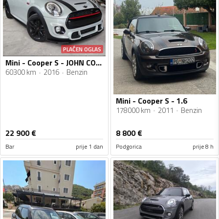
PLAĆEN OGLAS
Mini - Cooper S - JOHN COOPER WORKS
60300 km
2016
Benzin
Mini - Cooper S - 1.6
178000 km
2011
Benzin
22 900
€
8 800
€
Bar
prije 1 dan
Podgorica
prije 8 h