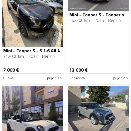
Mini - Cooper S - Cooper s
162200 km
2015
Benzin
Mini - Cooper S - S 1.6 All 4
212000 km
2012
Benzin
7 000
€
13 000
€
Budva
prije 10 h
Podgorica
prije 12 h