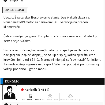
Tempomat
OPIS OGLASA
Uvoz iz Švajcarske. Besprekorno stanje, bez ikakvih ulaganja.
Pouzdani BMW motor sa oznakom B48. Garancija na pređenu
kilometražu.
Četiri nove ljetnje gume. Kompletno i redovno servisiran. Poslednji
servis prije 500 km.
Visok nivo opreme, koji između ostalog posjeduje: multimediju sa
navigacijom (najveći displej), head-up displej, kožna sjedišta, crno
krovište i felne od 18 inča. Manuelni mjenjač sa "rev match" funkcijom.
Tri moda vožnje - green, mid i sport. Vrlo mali potrošač pri normalnoj
vožnji, posebno u green modu.
KORISNIK
Korisnik
(
EH534
)
verifikovan telefon
verifikovan email
verifikovana lokacija