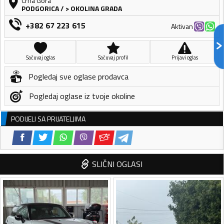
Crna Gora
PODGORICA
/
> OKOLINA GRADA
+382 67 223 615
Aktivan
Sačuvaj oglas
Sačuvaj profil
Prijavi oglas
Pogledaj sve oglase prodavca
Pogledaj oglase iz tvoje okoline
PODIJELI SA PRIJATELJIMA
SLIČNI OGLASI