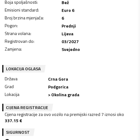
Boja spoljašnosti
:
Bež
Emisioni standard
:
Euro 6
Broj brzina mjenjača
:
6
Pogon
:
Prednji
Strana volana
:
Lijeva
Registrovan do
:
03/2027
Zamjena
:
Svejedno
LOKACIJA OGLASA
Država
Crna Gora
Grad
Podgorica
Lokacija
> Okolina grada
CIJENA REGISTRACIJE
Cijena registracije za ovo vozilo na premijski razred 7 iznosi oko
337.15
€
SIGURNOST