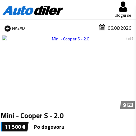
Uloguj se
06.08.2026
NAZAD
1 od 9
9
Mini - Cooper S - 2.0
11 500
€
Po dogovoru