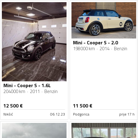
Mini - Cooper S - 2.0
198000 km
2014
Benzin
Mini - Cooper S - 1.6L
204000 km
2011
Benzin
12 500
€
11 500
€
Nikšić
06.12.23
Podgorica
prije 17 h