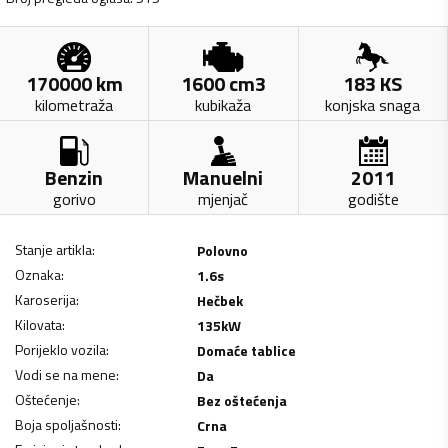
170000
km
1600
cm3
183
KS
kilometraža
kubikaža
konjska snaga
Benzin
Manuelni
2011
gorivo
mjenjač
godište
Stanje artikla
:
Polovno
Oznaka
:
1.6s
Karoserija
:
Hečbek
Kilovata
:
135
kW
Porijeklo vozila
:
Domaće tablice
Vodi se na mene
:
Da
Oštećenje
:
Bez oštećenja
Boja spoljašnosti
:
Crna