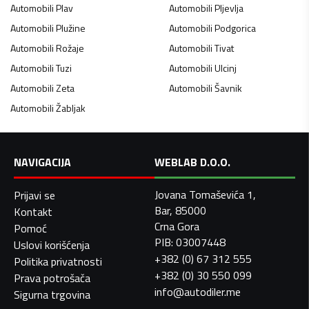
Automobili
Plav
Automobili
Pljevlja
Automobili
Plužine
Automobili
Podgorica
Automobili
Rožaje
Automobili
Tivat
Automobili
Tuzi
Automobili
Ulcinj
Automobili
Zeta
Automobili
Šavnik
Automobili
Žabljak
NAVIGACIJA
WEBLAB D.O.O.
Jovana Tomaševića 1,
Prijavi se
Bar, 85000
Kontakt
Crna Gora
Pomoć
PIB: 03007448
Uslovi korišćenja
+382 (0) 67 312 555
Politika privatnosti
+382 (0) 30 550 099
Prava potrošača
info@autodiler.me
Sigurna trgovina