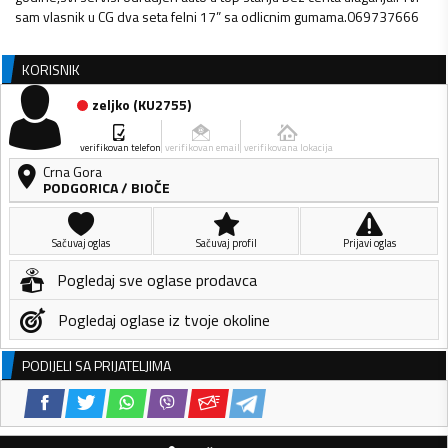
sam vlasnik u CG dva seta felni 17” sa odlicnim gumama.069737666
KORISNIK
zeljko
(
KU2755
)
verifikovan telefon
verifikovan email
verifikovana lokacija
Crna Gora
PODGORICA
/
BIOČE
Sačuvaj oglas
Sačuvaj profil
Prijavi oglas
Pogledaj sve oglase prodavca
Pogledaj oglase iz tvoje okoline
PODIJELI SA PRIJATELJIMA