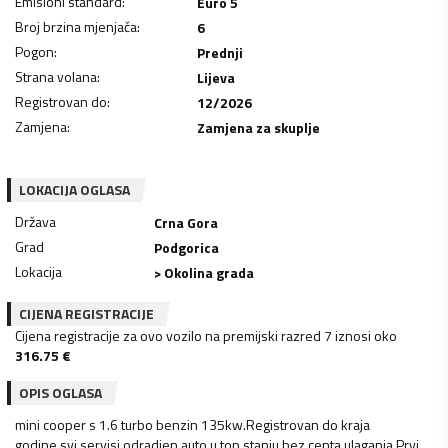
Emisioni standard
:
Euro 5
Broj brzina mjenjača
:
6
Pogon
:
Prednji
Strana volana
:
Lijeva
Registrovan do
:
12/2026
Zamjena
:
Zamjena za skuplje
LOKACIJA OGLASA
Država
Crna Gora
Grad
Podgorica
Lokacija
> Okolina grada
CIJENA REGISTRACIJE
Cijena registracije za ovo vozilo na premijski razred 7 iznosi oko
316.75
€
OPIS OGLASA
mini cooper s 1.6 turbo benzin 135kw.Registrovan do kraja
godine,svi servisi odradjen auto u top stanju bez centa ulaganja.Prvi