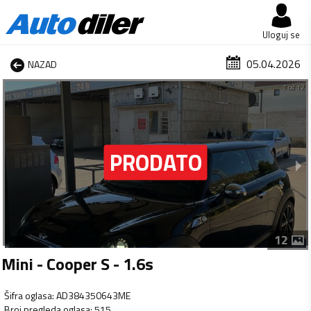
Uloguj se
05.04.2026
NAZAD
1 od 12
12
Mini - Cooper S - 1.6s
Šifra oglasa
:
AD384350643ME
Broj pregleda oglasa
:
515