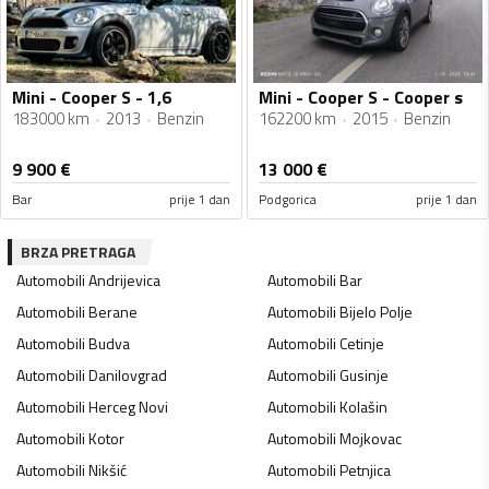
Mini - Cooper S - 1,6
Mini - Cooper S - Cooper s
183000 km
2013
Benzin
162200 km
2015
Benzin
9 900
€
13 000
€
Bar
prije 1 dan
Podgorica
prije 1 dan
BRZA PRETRAGA
Automobili
Andrijevica
Automobili
Bar
Automobili
Berane
Automobili
Bijelo Polje
Automobili
Budva
Automobili
Cetinje
Automobili
Danilovgrad
Automobili
Gusinje
Automobili
Herceg Novi
Automobili
Kolašin
Automobili
Kotor
Automobili
Mojkovac
Automobili
Nikšić
Automobili
Petnjica