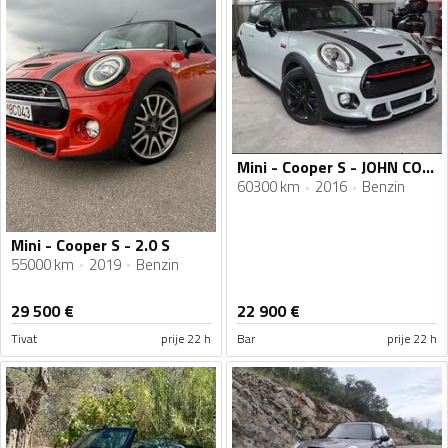
Mini - Cooper S - JOHN COOPER WORKS
60300 km
2016
Benzin
Mini - Cooper S - 2.0 S
55000 km
2019
Benzin
29 500
€
22 900
€
Tivat
prije 22 h
Bar
prije 22 h