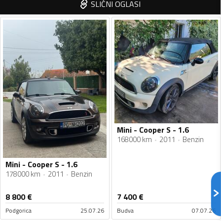
SLIČNI OGLASI
Mini - Cooper S - 1.6
168000 km
2011
Benzin
Mini - Cooper S - 1.6
178000 km
2011
Benzin
8 800
€
7 400
€
Podgorica
25.07.26
Budva
07.07.26