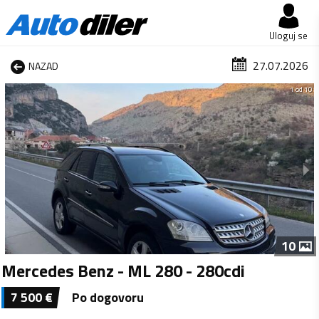
Uloguj se
27.07.2026
NAZAD
1 od 10
10
Mercedes Benz - ML 280 - 280cdi
7 500
€
Po dogovoru