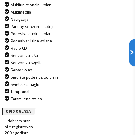
Multifunkcionalni volan
Multimedija
Navigacija
Parking senzori - zadnji
Podesiva dubina volana
Podesiva visina volana
Radio CD
Senzori za kišu
Senzori za svjetla
Servo volan
Sjedišta podesiva po visini
Svjetla za maglu
Tempomat
Zatamljena stakla
OPIS OGLASA
u dobrom stanju
nije registrovan
2007 godiste