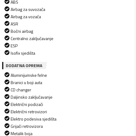
ABS
Airbag za suvozača
Airbag za vozača
ASR
Bočni airbag
Centralno zaključavanje
ESP
Isofix sjedišta
DODATNA OPREMA
Aluminijumske felne
Branici u boji auta
CD changer
Daljinsko zaključavanje
Električni podizači
Električni retrovizori
Elektro podesiva sjedišta
Grijači retrovizora
Metalik boja