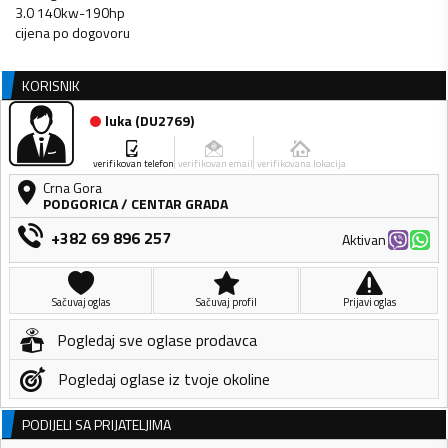
3.0 140kw-190hp
KORISNIK
luka
(
DU2769
)
verifikovan telefon
verifikovan email
verifikovana lokacija
Crna Gora
PODGORICA
/
CENTAR GRADA
+382 69 896 257
Aktivan
Sačuvaj oglas
Sačuvaj profil
Prijavi oglas
Pogledaj sve oglase prodavca
Pogledaj oglase iz tvoje okoline
PODIJELI SA PRIJATELJIMA