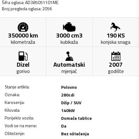
Šifra oglasa
:
AD385051101ME
Broj pregleda oglasa
:
2056
350000
km
3000
cm3
190
KS
kilometraža
kubikaža
konjska snaga
Dizel
Automatski
2007
gorivo
mjenjač
godište
Stanje artikla
:
Polovno
Oznaka
:
280cdi
Karoserija
:
Džip / SUV
Kilovata
:
140
kW
Porijeklo vozila
:
Domaće tablice
Vodi se na mene
:
Da
Oštećenje
:
Bez oštećenja