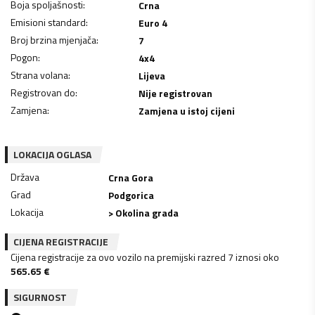
Boja spoljašnosti
:
Crna
Emisioni standard
:
Euro 4
Broj brzina mjenjača
:
7
Pogon
:
4x4
Strana volana
:
Lijeva
Registrovan do
:
Nije registrovan
Zamjena
:
Zamjena u istoj cijeni
LOKACIJA OGLASA
Država
Crna Gora
Grad
Podgorica
Lokacija
> Okolina grada
CIJENA REGISTRACIJE
Cijena registracije za ovo vozilo na premijski razred 7 iznosi oko
565.65
€
SIGURNOST