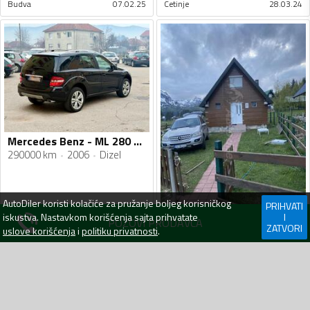
Budva
07.02.25
Cetinje
28.03.24
Mercedes Benz - ML 280 - 3.0 cdi
290000 km
2006
Dizel
AutoDiler
koristi kolačiće za pružanje boljeg korisničkog
PRIHVATI
iskustva. Nastavkom korišćenja sajta prihvatate
I
POZOVI PRODAVCA
Mercedes Benz - ML 280 - 280 cdi
ZATVORI
uslove korišćenja
i
politiku privatnosti
.
310000 km
2006
Dizel
10 399
€
6 999
€
Nikšić
prije 4 dana
Podgorica
09.07.26