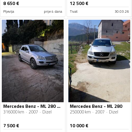
8 650
€
12 500
€
Pljevlja
prije 4 dana
Tivat
30.03.26
Mercedes Benz - ML 280 - 3.0 V6
Mercedes Benz - ML 280
316000 km
2007
Dizel
250000 km
2007
Dizel
7 500
€
10 000
€