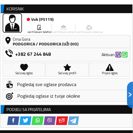
KORISNIK
Vuk
(
PS119
)
verifikovan telefon
verifikovan email
verifikovana lokacija
Crna Gora
PODGORICA
/
PODGORICA (UŽI DIO)
+382 67 244 848
Aktivan
Sačuvaj oglas
Sačuvaj profil
Prijavi oglas
Pogledaj sve oglase prodavca
Pogledaj oglase iz tvoje okoline
PODIJELI SA PRIJATELJIMA