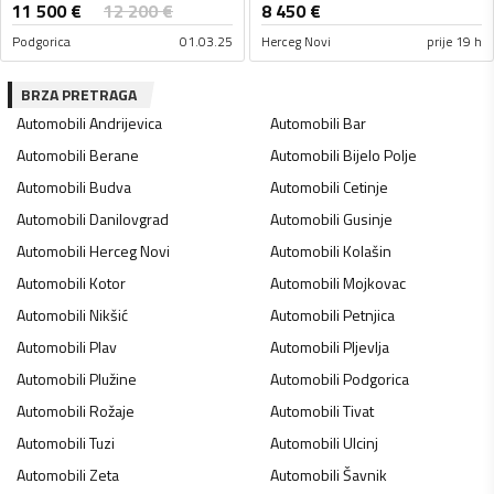
11 500
€
12 200
€
8 450
€
Podgorica
01.03.25
Herceg Novi
prije 19 h
BRZA PRETRAGA
Automobili
Andrijevica
Automobili
Bar
Automobili
Berane
Automobili
Bijelo Polje
Automobili
Budva
Automobili
Cetinje
Automobili
Danilovgrad
Automobili
Gusinje
Automobili
Herceg Novi
Automobili
Kolašin
Automobili
Kotor
Automobili
Mojkovac
Automobili
Nikšić
Automobili
Petnjica
Automobili
Plav
Automobili
Pljevlja
Automobili
Plužine
Automobili
Podgorica
Automobili
Rožaje
Automobili
Tivat
Automobili
Tuzi
Automobili
Ulcinj
Automobili
Zeta
Automobili
Šavnik