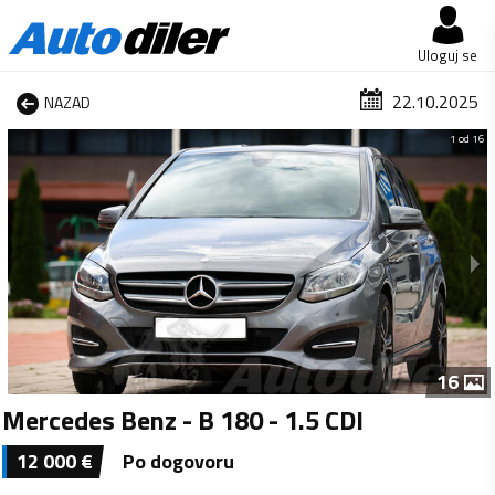
Uloguj se
22.10.2025
NAZAD
1 od 16
16
Mercedes Benz - B 180 - 1.5 CDI
12 000
€
Po dogovoru