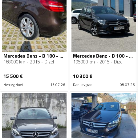
Mercedes Benz - B 180 - 1,5 dci
Mercedes Benz - B 180 - 180D 110KS FACELIFT
168000 km
2015
Dizel
195000 km
2015
Dizel
15 500
€
10 300
€
Herceg Novi
15.07.26
Danilovgrad
08.07.26