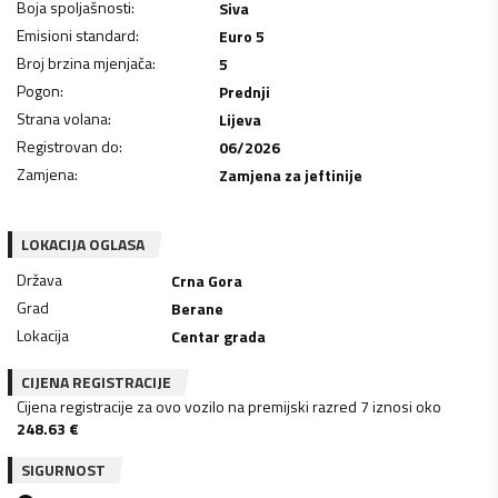
Boja spoljašnosti
:
Siva
Emisioni standard
:
Euro 5
Broj brzina mjenjača
:
5
Pogon
:
Prednji
Strana volana
:
Lijeva
Registrovan do
:
06/2026
Zamjena
:
Zamjena za jeftinije
LOKACIJA OGLASA
Država
Crna Gora
Grad
Berane
Lokacija
Centar grada
CIJENA REGISTRACIJE
Cijena registracije za ovo vozilo na premijski razred 7 iznosi oko
248.63
€
SIGURNOST