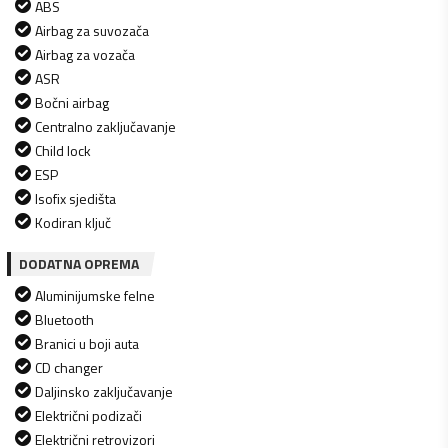
ABS
Airbag za suvozača
Airbag za vozača
ASR
Bočni airbag
Centralno zaključavanje
Child lock
ESP
Isofix sjedišta
Kodiran ključ
DODATNA OPREMA
Aluminijumske felne
Bluetooth
Branici u boji auta
CD changer
Daljinsko zaključavanje
Električni podizači
Električni retrovizori