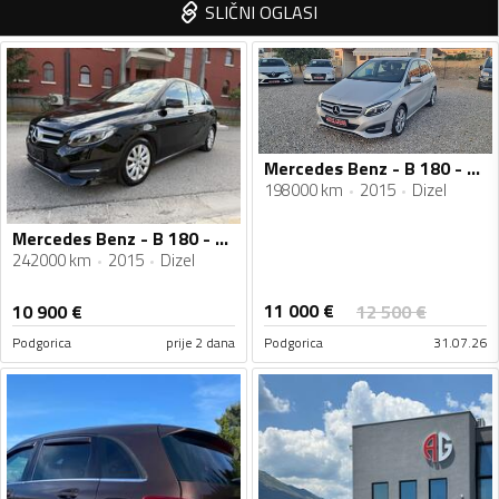
SLIČNI OGLASI
Mercedes Benz - B 180 - 1.5 DCI
198000 km
2015
Dizel
Mercedes Benz - B 180 - BlueEFFICIENCY
242000 km
2015
Dizel
11 000
€
10 900
€
12 500
€
Podgorica
prije 2 dana
Podgorica
31.07.26