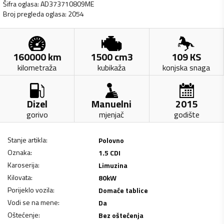
Šifra oglasa
:
AD373710809ME
Broj pregleda oglasa
:
2054
160000
km
1500
cm3
109
KS
kilometraža
kubikaža
konjska snaga
Dizel
Manuelni
2015
gorivo
mjenjač
godište
Stanje artikla
:
Polovno
Oznaka
:
1.5 CDI
Karoserija
:
Limuzina
Kilovata
:
80
kW
Porijeklo vozila
:
Domaće tablice
Vodi se na mene
:
Da
Oštećenje
:
Bez oštećenja