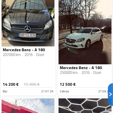
Mercedes Benz - A 180
207000 km
2016
Dizel
Mercedes Benz - A 180
250000 km
2016
Dizel
14 200
€
15 000
€
12 500
€
Bar
21.07.26
Cetinje
27.06.26