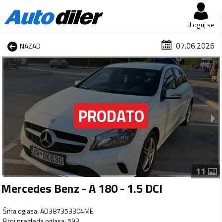
Uloguj se
07.06.2026
NAZAD
1 od 11
11
Mercedes Benz - A 180 - 1.5 DCI
Šifra oglasa
:
AD387353304ME
Broj pregleda oglasa
:
593