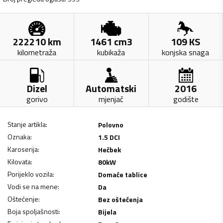
222210
km
1461
cm3
109
KS
kilometraža
kubikaža
konjska snaga
Dizel
Automatski
2016
gorivo
mjenjač
godište
Stanje artikla
:
Polovno
Oznaka
:
1.5 DCI
Karoserija
:
Hečbek
Kilovata
:
80
kW
Porijeklo vozila
:
Domaće tablice
Vodi se na mene
:
Da
Oštećenje
:
Bez oštećenja
Boja spoljašnosti
:
Bijela