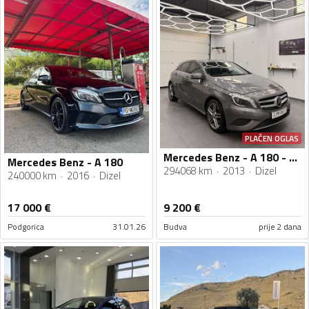
PLAĆEN OGLAS
Mercedes Benz - A 180 - cdi
Mercedes Benz - A 180
294068 km
2013
Dizel
240000 km
2016
Dizel
17 000
€
9 200
€
Podgorica
31.01.26
Budva
prije 2 dana