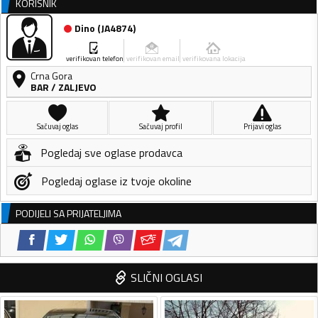
KORISNIK
Dino
(
JA4874
)
verifikovan telefon
verifikovan email
verifikovana lokacija
Crna Gora
BAR
/
ZALJEVO
Sačuvaj oglas
Sačuvaj profil
Prijavi oglas
Pogledaj sve oglase prodavca
Pogledaj oglase iz tvoje okoline
PODIJELI SA PRIJATELJIMA
SLIČNI OGLASI