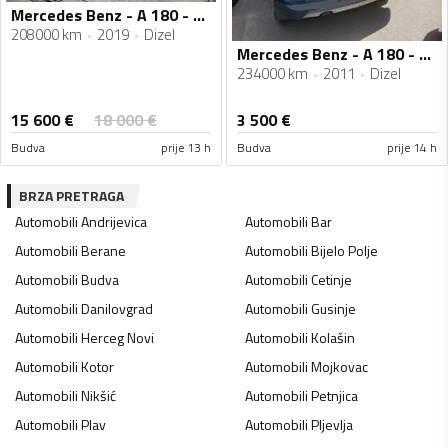
Mercedes Benz - A 180 - 1.5 CDİ
208000 km
2019
Dizel
Mercedes Benz - A 180 - cdi
234000 km
2011
Dizel
15 600
€
18 000
€
3 500
€
Budva
prije 13 h
Budva
prije 14 h
BRZA PRETRAGA
Automobili
Andrijevica
Automobili
Bar
Automobili
Berane
Automobili
Bijelo Polje
Automobili
Budva
Automobili
Cetinje
Automobili
Danilovgrad
Automobili
Gusinje
Automobili
Herceg Novi
Automobili
Kolašin
Automobili
Kotor
Automobili
Mojkovac
Automobili
Nikšić
Automobili
Petnjica
Automobili
Plav
Automobili
Pljevlja