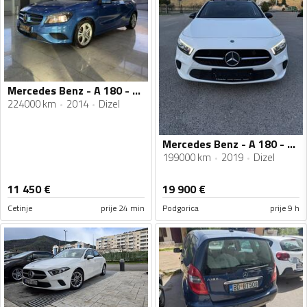
Mercedes Benz - A 180 - CDI
224000 km
2014
Dizel
Mercedes Benz - A 180 - Dizel
199000 km
2019
Dizel
11 450
€
19 900
€
Cetinje
prije 24 min
Podgorica
prije 9 h