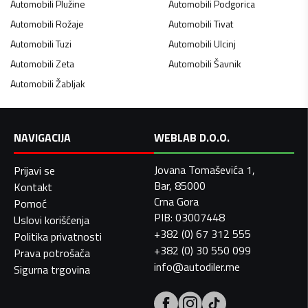
Automobili
Plužine
Automobili
Podgorica
Automobili
Rožaje
Automobili
Tivat
Automobili
Tuzi
Automobili
Ulcinj
Automobili
Zeta
Automobili
Šavnik
Automobili
Žabljak
NAVIGACIJA
WEBLAB D.O.O.
Jovana Tomaševića 1,
Prijavi se
Bar, 85000
Kontakt
Crna Gora
Pomoć
PIB: 03007448
Uslovi korišćenja
+382 (0) 67 312 555
Politika privatnosti
+382 (0) 30 550 099
Prava potrošača
info@autodiler.me
Sigurna trgovina