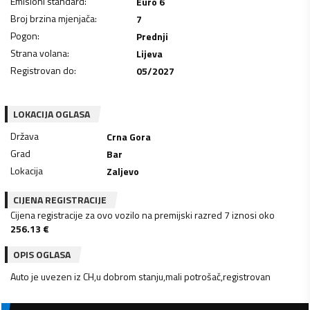
Emisioni standard
:
Euro 6
Broj brzina mjenjača
:
7
Pogon
:
Prednji
Strana volana
:
Lijeva
Registrovan do
:
05/2027
LOKACIJA OGLASA
Država
Crna Gora
Grad
Bar
Lokacija
Zaljevo
CIJENA REGISTRACIJE
Cijena registracije za ovo vozilo na premijski razred 7 iznosi oko
256.13
€
OPIS OGLASA
Auto je uvezen iz CH,u dobrom stanju,mali potrošač,registrovan