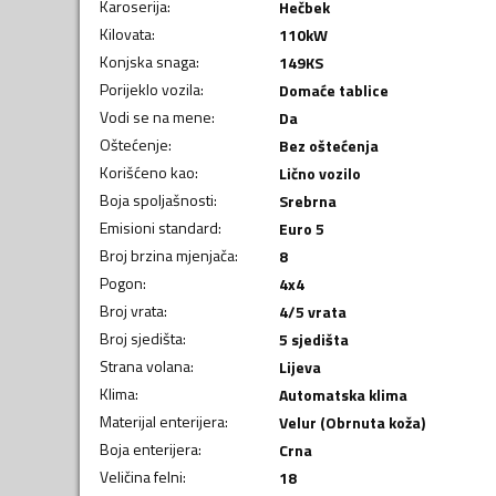
Karoserija
:
Hečbek
Kilovata
:
110
kW
Konjska snaga
:
149
KS
Porijeklo vozila
:
Domaće tablice
Vodi se na mene
:
Da
Oštećenje
:
Bez oštećenja
Korišćeno kao
:
Lično vozilo
Boja spoljašnosti
:
Srebrna
Emisioni standard
:
Euro 5
Broj brzina mjenjača
:
8
Pogon
:
4x4
Broj vrata
:
4/5 vrata
Broj sjedišta
:
5 sjedišta
Strana volana
:
Lijeva
Klima
:
Automatska klima
Materijal enterijera
:
Velur (Obrnuta koža)
Boja enterijera
:
Crna
Veličina felni
:
18