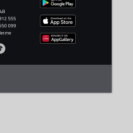
448
 312 555
 550 099
ler.me