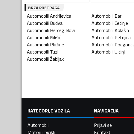
BRZA PRETRAGA
Automobili
Andrijevica
Automobili
Bar
Automobili
Budva
Automobili
Cetinje
Automobili
Herceg Novi
Automobili
Kolašin
Automobili
Nikšić
Automobili
Petnjica
Automobili
Plužine
Automobili
Podgoric
Automobili
Tuzi
Automobili
Ulcinj
Automobili
Žabljak
KATEGORIJE VOZILA
NAVIGACIJA
Automobili
Prijavi se
Motori i bicikli
Kontakt