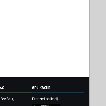
.O.
APLIKACIJE
ševića 1,
Preuzmi aplikaciju
: