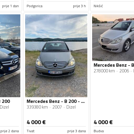
prije 1 dan
Podgorica
prije 3 h
Nikšić
278000 km
2006
B 200
Mercedes Benz - B 200 - 2.0DCI
Dizel
339380 km
2007
Dizel
4 000
€
4 000
€
prije 2 dana
Tivat
prije 3 dana
Budva