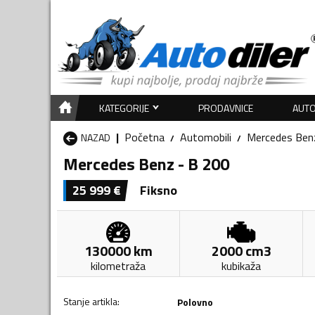
KATEGORIJE
PRODAVNICE
AUTO
Početna
Automobili
Mercedes Ben
NAZAD
Mercedes Benz - B 200
25 999
€
Fiksno
130000
km
2000
cm3
kilometraža
kubikaža
Stanje artikla
:
Polovno