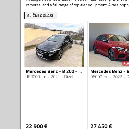
cameras, and a full range of top-tier equipment. A rare oppo
SLIČNI OGLASI
PL
Mercedes Benz - B 200 - 200 dizel mercedesov motor
180000 km
2021
Dizel
96000 km
2022
D
22 900
€
27 450
€