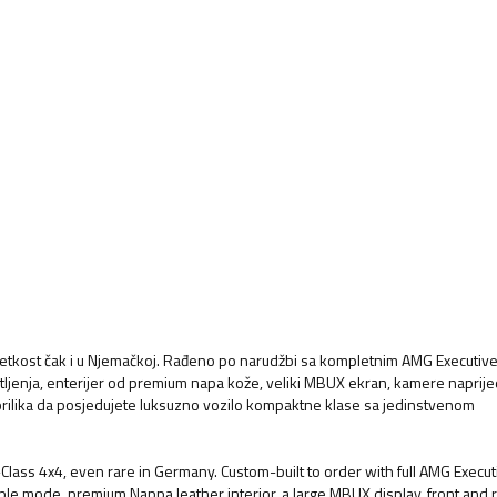
 rijetkost čak i u Njemačkoj. Rađeno po narudžbi sa kompletnim AMG Executi
ljenja, enterijer od premium napa kože, veliki MBUX ekran, kamere naprijed
prilika da posjedujete luksuzno vozilo kompaktne klase sa jedinstvenom
B-Class 4x4, even rare in Germany. Custom-built to order with full AMG Execut
ple mode, premium Nappa leather interior, a large MBUX display, front and 