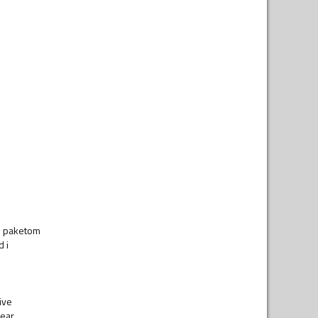
ve paketom
 i
ive
rear