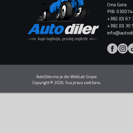
Crna Gora
PIB: 03007
+382 (0) 67
+382 (0) 30
info@autodi
AutoDiler.me je dio
WebLab Grupe
Copyright
©
2026. Sva prava zadržana.