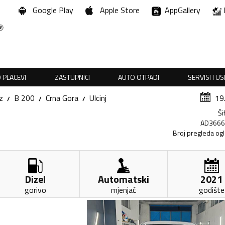
Google Play
Apple Store
AppGallery
 PLACEVI
ZASTUPNICI
AUTO OTPADI
SERVISI I U
z
B 200
Crna Gora
Ulcinj
19
Ši
AD366
Broj pregleda og
Dizel
Automatski
2021
gorivo
mjenjač
godište