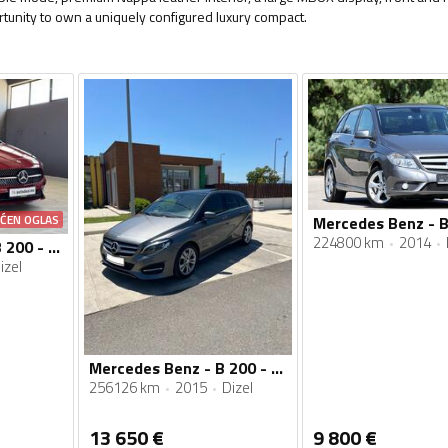
rtunity to own a uniquely configured luxury compact.
AĆEN OGLAS
224800 km
2014
Mercedes Benz - B 200 - AMG - 2022 GOD
izel
Mercedes Benz - B 200 - CDI 4 MATIC
256126 km
2015
Dizel
13 650
€
9 800
€