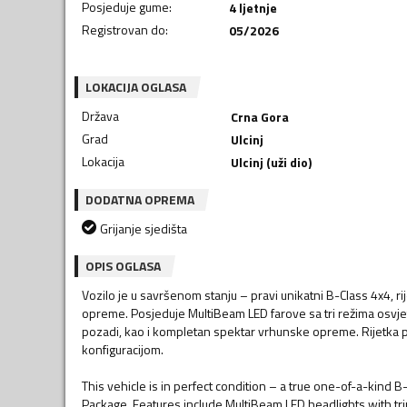
Posjeduje gume
:
4 ljetnje
Registrovan do
:
05/2026
LOKACIJA OGLASA
Država
Crna Gora
Grad
Ulcinj
Lokacija
Ulcinj (uži dio)
DODATNA OPREMA
Grijanje sjedišta
OPIS OGLASA
Vozilo je u savršenom stanju – pravi unikatni B-Class 4x4,
opreme. Posjeduje MultiBeam LED farove sa tri režima osvjet
pozadi, kao i kompletan spektar vrhunske opreme. Rijetka 
konfiguracijom.
This vehicle is in perfect condition – a true one-of-a-kind 
Package. Features include MultiBeam LED headlights with tri