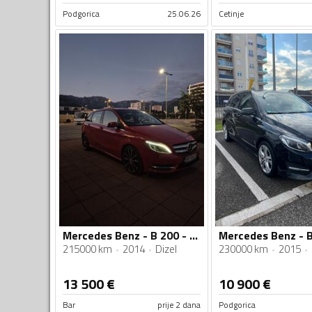
Podgorica
25.06.26
Cetinje
Mercedes Benz - B 200 - CDI AMG LINE
Mercedes Benz - 
215000 km
2014
Dizel
230000 km
2015
13 500
€
10 900
€
Bar
prije 2 dana
Podgorica