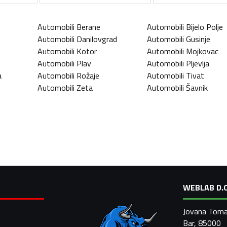
Automobili
Berane
Automobili
Bijelo Polje
Automobili
Danilovgrad
Automobili
Gusinje
Automobili
Kotor
Automobili
Mojkovac
Automobili
Plav
Automobili
Pljevlja
a
Automobili
Rožaje
Automobili
Tivat
Automobili
Zeta
Automobili
Šavnik
WEBLAB D.O
Jovana Toma
Bar, 85000