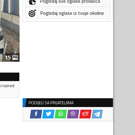
Pogledaj sve oglase prodavca
Pogledaj oglase iz tvoje okoline
15
ki razred
PODIJELI SA PRIJATELJIMA