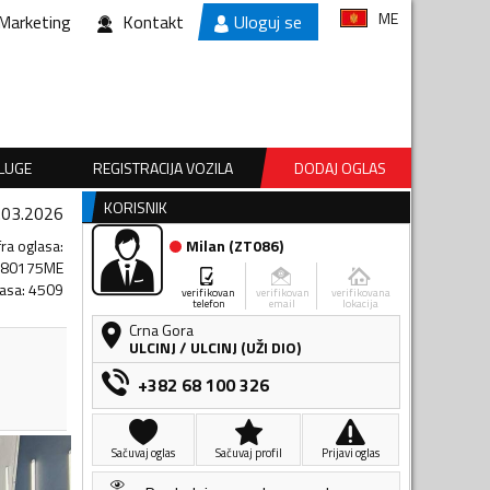
ME
Marketing
Kontakt
Uloguj se
SLUGE
REGISTRACIJA VOZILA
DODAJ OGLAS
KORISNIK
.03.2026
fra oglasa
:
Milan
(
ZT086
)
680175ME
lasa
:
4509
verifikovan
verifikovan
verifikovana
telefon
email
lokacija
Crna Gora
ULCINJ
/
ULCINJ (UŽI DIO)
+382 68 100 326
Sačuvaj oglas
Sačuvaj profil
Prijavi oglas