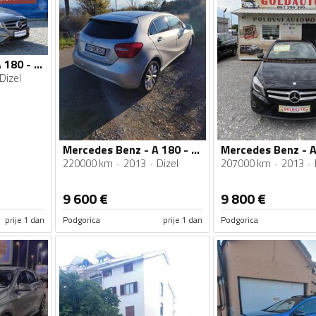
Mercedes Benz - A 180 - CDI
Dizel
Mercedes Benz - A 180 - A180
220000 km
2013
Dizel
207000 km
2013
9 600
€
9 800
€
prije 1 dan
Podgorica
prije 1 dan
Podgorica