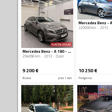
220000 km
2013
PLAĆEN OGLAS
Mercedes Benz - A 180 - cdi
294068 km
2013
Dizel
9 200
€
10 250
€
Budva
prije 1 dan
Podgorica