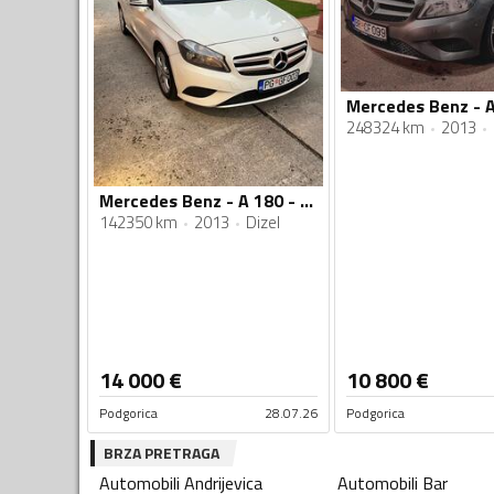
Mercedes Benz - 
248324 km
2013
Mercedes Benz - A 180 - 180 cdi
142350 km
2013
Dizel
14 000
€
10 800
€
Podgorica
28.07.26
Podgorica
BRZA PRETRAGA
Automobili
Andrijevica
Automobili
Bar