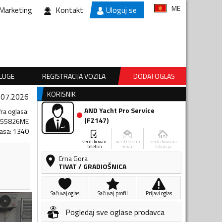
ME
Marketing
Kontakt
Uloguj se
SLUGE
REGISTRACIJA VOZILA
DODAJ OGLAS
KORISNIK
.07.2026
AND Yacht Pro Service
fra oglasa
:
(
FZ147
)
255826ME
lasa
:
1340
verifikovan
verifikovan
verifikovana
telefon
email
lokacija
Crna Gora
TIVAT
/
GRADIOŠNICA
Sačuvaj oglas
Sačuvaj profil
Prijavi oglas
Pogledaj sve oglase prodavca