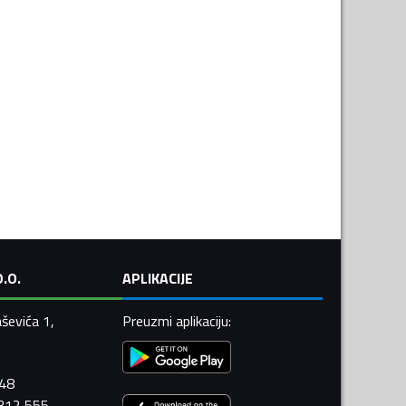
.O.
APLIKACIJE
ševića 1,
Preuzmi aplikaciju
:
448
 312 555