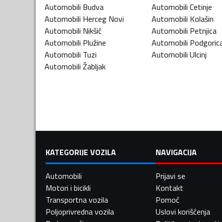
Automobili
Budva
Automobili
Cetinje
Automobili
Herceg Novi
Automobili
Kolašin
Automobili
Nikšić
Automobili
Petnjica
Automobili
Plužine
Automobili
Podgoric
Automobili
Tuzi
Automobili
Ulcinj
Automobili
Žabljak
KATEGORIJE VOZILA
NAVIGACIJA
Automobili
Prijavi se
Motori i bicikli
Kontakt
Transportna vozila
Pomoć
Poljoprivredna vozila
Uslovi korišćenja