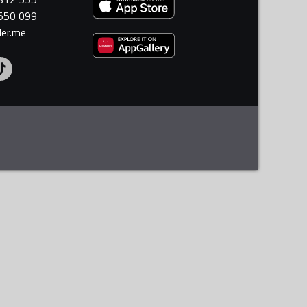
 550 099
ler.me