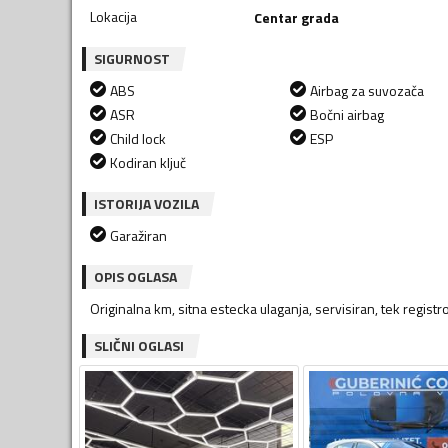
Lokacija
Centar grada
SIGURNOST
ABS
Airbag za suvozača
ASR
Bočni airbag
Child lock
ESP
Kodiran ključ
ISTORIJA VOZILA
Garažiran
OPIS OGLASA
Originalna km, sitna estecka ulaganja, servisiran, tek regi
SLIČNI OGLASI