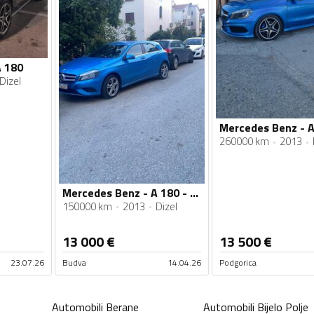
A 180
Dizel
260000 km
2013
Mercedes Benz - A 180 - A180 CDI
150000 km
2013
Dizel
13 000
€
13 500
€
23.07.26
Budva
14.04.26
Podgorica
Automobili
Berane
Automobili
Bijelo Polje