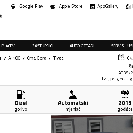
Google Play
Apple Store
AppGallery
 PLACEVI
ZASTUPNICI
AUTO OTPADI
SERVISI I U
z
A 180
Crna Gora
Tivat
04
Ši
AD387
Broj pregleda og
Dizel
Automatski
2013
gorivo
mjenjač
godište