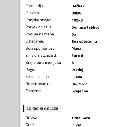
Karoserija
:
Hečbek
Kilovata
:
80
kW
Konjska snaga
:
109
KS
Porijeklo vozila
:
Domaće tablice
Vodi se na mene
:
Da
Oštećenje
:
Bez oštećenja
Boja spoljašnosti
:
Plava
Emisioni standard
:
Euro 6
Broj brzina mjenjača
:
6
Pogon
:
Prednji
Strana volana
:
Lijeva
Registrovan do
:
06/2027
Zamjena
:
Svejedno
LOKACIJA OGLASA
Država
Crna Gora
Grad
Tivat