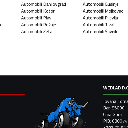
Automobili
Danilovgrad
Automobili
Gusinje
Automobili
Kotor
Automobili
Mojkovac
Automobili
Plav
Automobili
Pljevlja
a
Automobili
Rožaje
Automobili
Tivat
Automobili
Zeta
Automobili
Šavnik
WEBLAB D.O
Jovana Toma
Bar, 85000
Crna Gora
PIB: 03007
+382 (0) 67