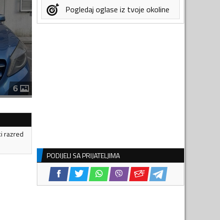
Pogledaj oglase iz tvoje okoline
6
ki razred
PODIJELI SA PRIJATELJIMA