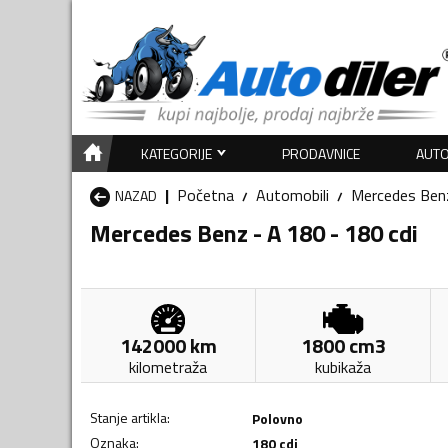
KATEGORIJE
PRODAVNICE
AUTO
Početna
Automobili
Mercedes Ben
NAZAD
Mercedes Benz - A 180 - 180 cdi
142000
km
1800
cm3
kilometraža
kubikaža
Stanje artikla
:
Polovno
Oznaka
:
180 cdi