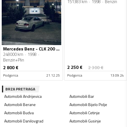
151383 km
1998
Benzin
Mercedes Benz - CLK 200 - clk200
248000 km
1998
Benzin+Plin
2 250
€
2 800
€
2 300
€
Podgorica
21.12.25
Podgorica
13.09.24
BRZA PRETRAGA
Automobili
Andrijevica
Automobili
Bar
Automobili
Berane
Automobili
Bijelo Polje
Automobili
Budva
Automobili
Cetinje
Automobili
Danilovgrad
Automobili
Gusinje