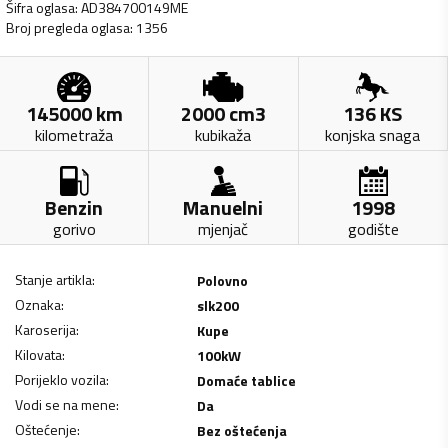
Šifra oglasa
:
AD384700149ME
Broj pregleda oglasa
:
1356
145000
km
2000
cm3
136
KS
kilometraža
kubikaža
konjska snaga
Benzin
Manuelni
1998
gorivo
mjenjač
godište
Stanje artikla
:
Polovno
Oznaka
:
slk200
Karoserija
:
Kupe
Kilovata
:
100
kW
Porijeklo vozila
:
Domaće tablice
Vodi se na mene
:
Da
Oštećenje
:
Bez oštećenja