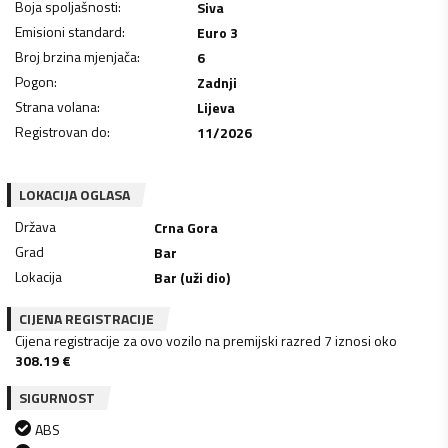
Boja spoljašnosti
:
Siva
Emisioni standard
:
Euro 3
Broj brzina mjenjača
:
6
Pogon
:
Zadnji
Strana volana
:
Lijeva
Registrovan do
:
11/2026
LOKACIJA OGLASA
Država
Crna Gora
Grad
Bar
Lokacija
Bar (uži dio)
CIJENA REGISTRACIJE
Cijena registracije za ovo vozilo na premijski razred 7 iznosi oko
308.19
€
SIGURNOST
ABS