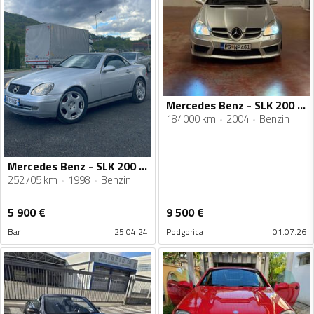
Mercedes Benz - SLK 200 - 1.8
184000 km
2004
Benzin
Mercedes Benz - SLK 200 - 145 ks r170
252705 km
1998
Benzin
5 900
€
9 500
€
Bar
25.04.24
Podgorica
01.07.26