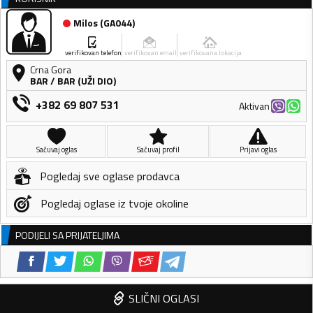
Milos
(
GA044
)
verifikovan telefon
verifikovan email
verifikovana lokacija
Crna Gora
BAR
/
BAR (UŽI DIO)
+382 69 807 531
Aktivan
Sačuvaj oglas
Sačuvaj profil
Prijavi oglas
Pogledaj sve oglase prodavca
Pogledaj oglase iz tvoje okoline
PODIJELI SA PRIJATELJIMA
SLIČNI OGLASI