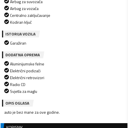
Airbag za suvozača
Airbag za vozača
Centralno zaključavanje
Kodiran ključ
ISTORIJA VOZILA
Garažiran
DODATNA OPREMA
Aluminijumske felne
Električni podizači
Električni retrovizori
Radio CD
Svjetla za maglu
OPIS OGLASA
auto je bez mane za ove godine.
KORISNIK