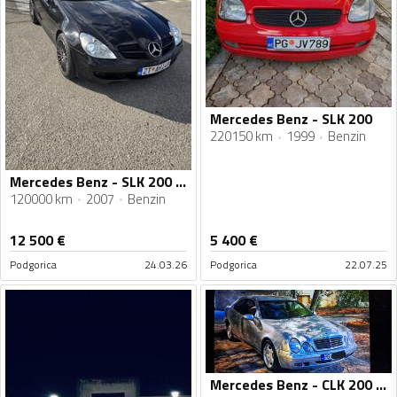
Mercedes Benz - SLK 200
220150 km
1999
Benzin
Mercedes Benz - SLK 200 - 1.8 kompressor
120000 km
2007
Benzin
12 500
€
5 400
€
Podgorica
24.03.26
Podgorica
22.07.25
Mercedes Benz - CLK 200 - CLK 2.0 KOMPRESSOR