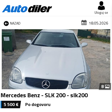
Uloguj se
18.05.2026
NAZAD
1 od 8
8
Mercedes Benz - SLK 200 - slk200
5 500
€
Po dogovoru