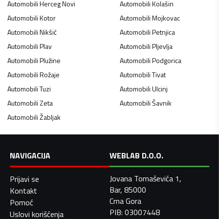
Automobili
Herceg Novi
Automobili
Kolašin
Automobili
Kotor
Automobili
Mojkovac
Automobili
Nikšić
Automobili
Petnjica
Automobili
Plav
Automobili
Pljevlja
Automobili
Plužine
Automobili
Podgorica
Automobili
Rožaje
Automobili
Tivat
Automobili
Tuzi
Automobili
Ulcinj
Automobili
Zeta
Automobili
Šavnik
Automobili
Žabljak
NAVIGACIJA
WEBLAB D.O.O.
Jovana Tomaševića 1,
Prijavi se
Bar, 85000
Kontakt
Crna Gora
Pomoć
PIB: 03007448
Uslovi korišćenja