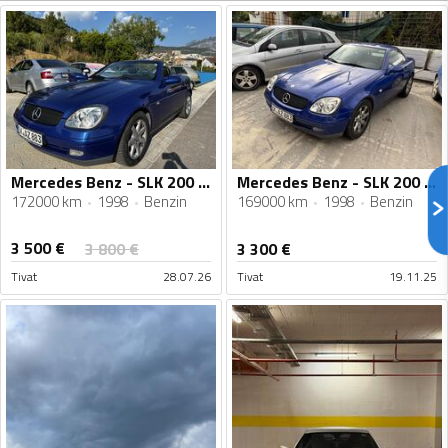
Mercedes Benz - SLK 200 - 2.0
Mercedes Benz - SLK 200 - 2.0
172000 km
1998
Benzin
169000 km
1998
Benzin
3 500
€
3 800
€
3 300
€
Tivat
28.07.26
Tivat
19.11.25