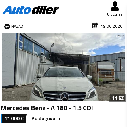
Uloguj se
19.06.2026
NAZAD
1 od 11
11
Mercedes Benz - A 180 - 1.5 CDI
11 000
€
Po dogovoru