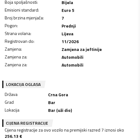
Boja spoljašnosti
:
Bijela
Emisioni standard
:
Euro 5
Broj brzina mjenjača
:
7
Pogon
:
Prednji
Strana volana
:
Lijeva
Registrovan do
:
11/2026
Zamjena
:
Zamjena za jeftinije
Zamjena za
:
Automobili
Zamjena za
:
Automobili
LOKACIJA OGLASA
Država
Crna Gora
Grad
Bar
Lokacija
Bar (uži dio)
CIJENA REGISTRACIJE
Cijena registracije za ovo vozilo na premijski razred 7 iznosi oko
256.13
€