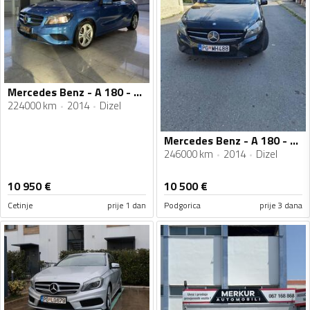
Mercedes Benz - A 180 - CDI
224000 km
2014
Dizel
Mercedes Benz - A 180 - 1.5dci
246000 km
2014
Dizel
10 950
€
10 500
€
Cetinje
prije 1 dan
Podgorica
prije 3 dana