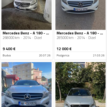
Mercedes Benz - A 180 - 180 CDI
Mercedes Benz - A 180 - 1.5 TDI
268000 km
2014
Dizel
285000 km
2014
Dizel
9 400
€
12 000
€
Budva
20.07.26
Podgorica
21.03.26