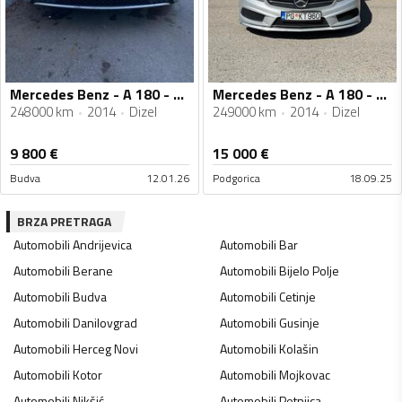
Mercedes Benz - A 180 - Mercedes Benz A 180 CDI 80 kw
Mercedes Benz - A 180 - 1.5dci
248000 km
2014
Dizel
249000 km
2014
Dizel
9 800
€
15 000
€
Budva
12.01.26
Podgorica
18.09.25
BRZA PRETRAGA
Automobili
Andrijevica
Automobili
Bar
Automobili
Berane
Automobili
Bijelo Polje
Automobili
Budva
Automobili
Cetinje
Automobili
Danilovgrad
Automobili
Gusinje
Automobili
Herceg Novi
Automobili
Kolašin
Automobili
Kotor
Automobili
Mojkovac
Automobili
Nikšić
Automobili
Petnjica