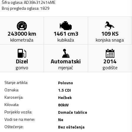
Šifra oglasa
:
AD384312414ME
Broj pregleda oglasa
:
1829
243000
km
1461
cm3
109
KS
kilometraža
kubikaža
konjska snaga
Dizel
Automatski
2014
gorivo
mjenjač
godište
Stanje artikla
:
Polovno
Oznaka
:
1.5 CDI
Karoserija
:
Hečbek
Kilovata
:
80
kW
Porijeklo vozila
:
Domaće tablice
Vodi se na mene
:
Ne
Oštećenje
:
Bez oštećenja