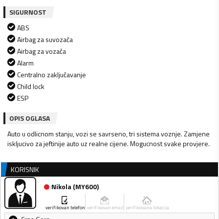
SIGURNOST
ABS
Airbag za suvozača
Airbag za vozača
Alarm
Centralno zaključavanje
Child lock
ESP
OPIS OGLASA
Auto u odlicnom stanju, vozi se savrseno, tri sistema voznje. Zamjene
iskljucivo za jeftinije auto uz realne cijene. Mogucnost svake provjere.
KORISNIK
Nikola
(
MY600
)
verifikovan telefon
verifikovan email
verifikovana lokacija