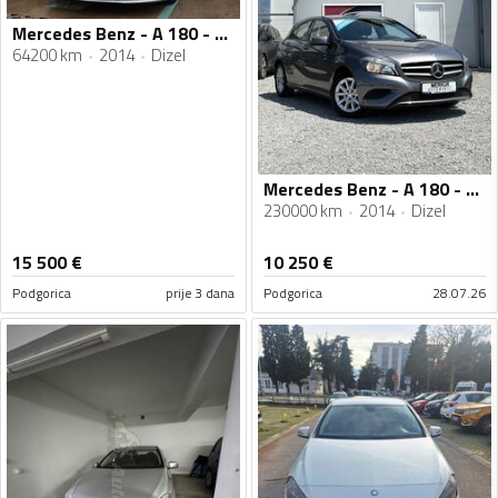
Mercedes Benz - A 180 - 1.5 DCI
64200 km
2014
Dizel
Mercedes Benz - A 180 - CDI
230000 km
2014
Dizel
15 500
€
10 250
€
Podgorica
prije 3 dana
Podgorica
28.07.26