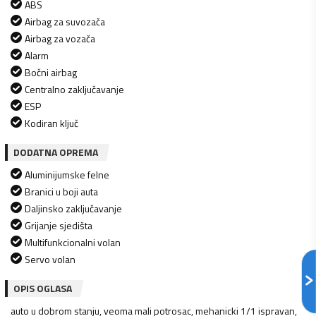
ABS
Airbag za suvozača
Airbag za vozača
Alarm
Bočni airbag
Centralno zaključavanje
ESP
Kodiran ključ
DODATNA OPREMA
Aluminijumske felne
Branici u boji auta
Daljinsko zaključavanje
Grijanje sjedišta
Multifunkcionalni volan
Servo volan
OPIS OGLASA
auto u dobrom stanju, veoma mali potrosac, mehanicki 1/1 ispravan,