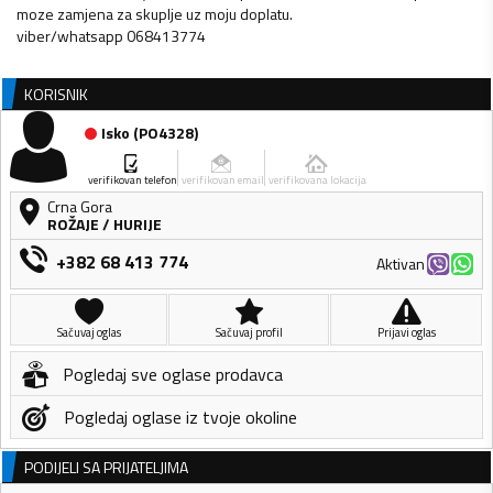
moze zamjena za skuplje uz moju doplatu.
viber/whatsapp 068413774
KORISNIK
Isko
(
PO4328
)
verifikovan telefon
verifikovan email
verifikovana lokacija
Crna Gora
ROŽAJE
/
HURIJE
+382 68 413 774
Aktivan
Sačuvaj oglas
Sačuvaj profil
Prijavi oglas
Pogledaj sve oglase prodavca
Pogledaj oglase iz tvoje okoline
PODIJELI SA PRIJATELJIMA