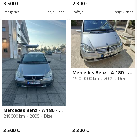
3 500
€
2 300
€
Podgorica
prije 1 dan
Rožaje
prije 2 dana
Mercedes Benz - A 180 - AA 180 CDI
19000000 km
2005
Dizel
Mercedes Benz - A 180 - 2.0 CDI
218000 km
2005
Dizel
3 500
€
3 300
€