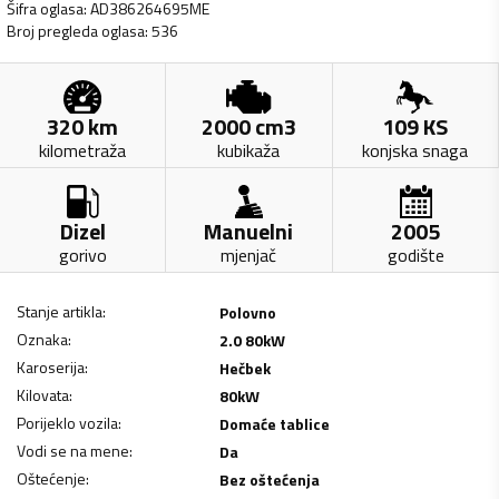
Šifra oglasa
:
AD386264695ME
Broj pregleda oglasa
:
536
320
km
2000
cm3
109
KS
kilometraža
kubikaža
konjska snaga
Dizel
Manuelni
2005
gorivo
mjenjač
godište
Stanje artikla
:
Polovno
Oznaka
:
2.0 80kW
Karoserija
:
Hečbek
Kilovata
:
80
kW
Porijeklo vozila
:
Domaće tablice
Vodi se na mene
:
Da
Oštećenje
:
Bez oštećenja