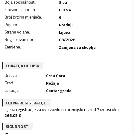
Boja spoljašnosti
:
Siva
Emisioni standard
:
Euro 4
Broj brzina mjenjača
:
6
Pogon
:
Prednji
Strana volana
:
Lijeva
Registrovan do
:
08/2026
Zamjena
:
Zamjena za skuplje
LOKACIJA OGLASA
Država
Crna Gora
Grad
Rožaje
Lokacija
Centar grada
CIJENA REGISTRACIJE
Cijena registracije za ovo vozilo na premijski razred 7 iznosi oko
266.05
€
SIGURNOST