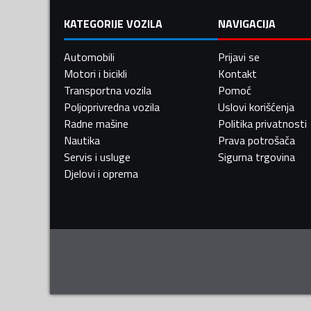
KATEGORIJE VOZILA
NAVIGACIJA
Automobili
Prijavi se
Motori i bicikli
Kontakt
Transportna vozila
Pomoć
Poljoprivredna vozila
Uslovi korišćenja
Radne mašine
Politika privatnosti
Nautika
Prava potrošača
Servis i usluge
Sigurna trgovina
Djelovi i oprema