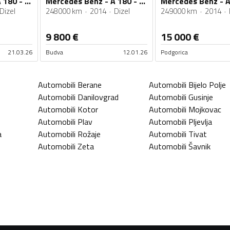
Mercedes Benz - A 180 - 1.5 TDI
Mercedes Benz - A 180 - Mercedes Benz A 180 CDI 80 kw
Dizel
248000 km
2014
Dizel
249000 km
2014
9 800
€
15 000
€
21.03.26
Budva
12.01.26
Podgorica
Automobili
Berane
Automobili
Bijelo Polje
Automobili
Danilovgrad
Automobili
Gusinje
Automobili
Kotor
Automobili
Mojkovac
Automobili
Plav
Automobili
Pljevlja
a
Automobili
Rožaje
Automobili
Tivat
Automobili
Zeta
Automobili
Šavnik