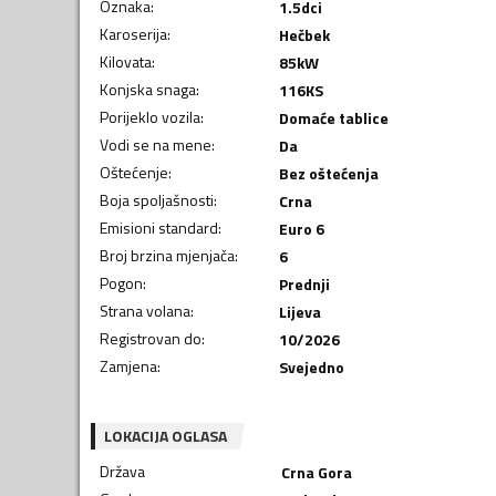
Oznaka
:
1.5dci
Karoserija
:
Hečbek
Kilovata
:
85
kW
Konjska snaga
:
116
KS
Porijeklo vozila
:
Domaće tablice
Vodi se na mene
:
Da
Oštećenje
:
Bez oštećenja
Boja spoljašnosti
:
Crna
Emisioni standard
:
Euro 6
Broj brzina mjenjača
:
6
Pogon
:
Prednji
Strana volana
:
Lijeva
Registrovan do
:
10/2026
Zamjena
:
Svejedno
LOKACIJA OGLASA
Država
Crna Gora