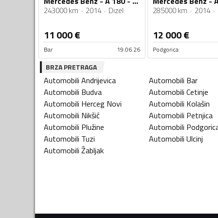
Mercedes Benz - A 180 - 1.5 CDI
243000 km
2014
Dizel
285000 km
2014
11 000
€
12 000
€
Bar
19.06.26
Podgorica
BRZA PRETRAGA
Automobili
Andrijevica
Automobili
Bar
Automobili
Budva
Automobili
Cetinje
Automobili
Herceg Novi
Automobili
Kolašin
Automobili
Nikšić
Automobili
Petnjica
Automobili
Plužine
Automobili
Podgoric
Automobili
Tuzi
Automobili
Ulcinj
Automobili
Žabljak