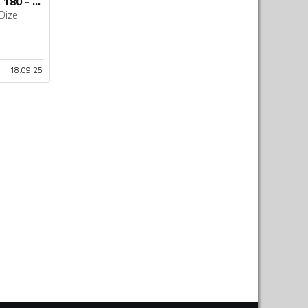
Mercedes Benz - A 180 - 1.5dci
Dizel
18.09.25