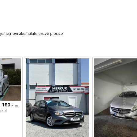
 gume,novi akumulator.nove plocice
Mercedes Benz - A 180 - 1.5 DCI
izel