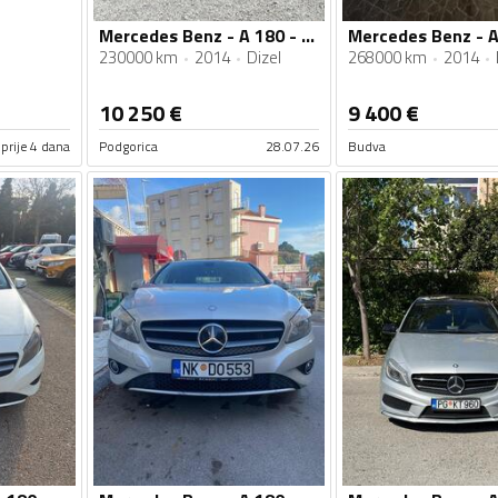
Mercedes Benz - A 180 - CDI
230000 km
2014
Dizel
268000 km
2014
10 250
€
9 400
€
prije 4 dana
Podgorica
28.07.26
Budva