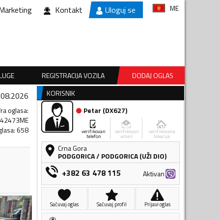
ME
Marketing
Kontakt
Uloguj se
SLUGE
REGISTRACIJA VOZILA
DODAJ OGLAS
KORISNIK
.08.2026
fra oglasa
:
Petar
(
DX627
)
642473ME
glasa
:
658
verifikovan
verifikovan
verifikovana
telefon
email
lokacija
Crna Gora
PODGORICA
/
PODGORICA (UŽI DIO)
+382 63 478 115
Aktivan
Sačuvaj oglas
Sačuvaj profil
Prijavi oglas