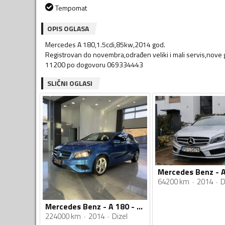
Tempomat
OPIS OGLASA
Mercedes A 180,1.5cdi,85kw,2014 god.
Registrovan do novembra,odrađen veliki i mali servis,nove
11200 po dogovoru 069334443
SLIČNI OGLASI
64200 km
2014
D
Mercedes Benz - A 180 - CDI
224000 km
2014
Dizel