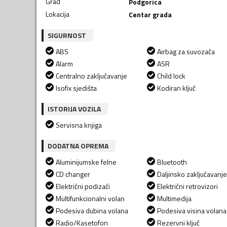
Grad
Podgorica
Lokacija
Centar grada
SIGURNOST
ABS
Airbag za suvozača
Alarm
ASR
Centralno zaključavanje
Child lock
Isofix sjedišta
Kodiran ključ
ISTORIJA VOZILA
Servisna knjiga
DODATNA OPREMA
Aluminijumske felne
Bluetooth
CD changer
Daljinsko zaključavanje
Električni podizači
Električni retrovizori
Multifunkcionalni volan
Multimedija
Podesiva dubina volana
Podesiva visina volana
Radio/Kasetofon
Rezervni ključ