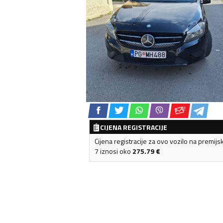
CIJENA REGISTRACIJE
Cijena registracije za ovo vozilo na premijs
7 iznosi oko
275.79
€