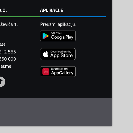
.O.
APLIKACIJE
ševića 1,
Preuzmi aplikaciju
:
448
 312 555
 550 099
ler.me