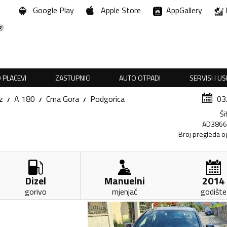
Google Play
Apple Store
AppGallery
 PLACEVI
ZASTUPNICI
AUTO OTPADI
SERVISI I U
z
A 180
Crna Gora
Podgorica
03
Ši
AD386
Broj pregleda o
Dizel
Manuelni
2014
gorivo
mjenjač
godište