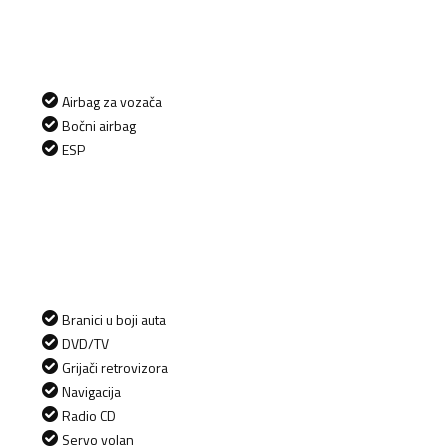
Airbag za vozača
Bočni airbag
ESP
Branici u boji auta
DVD/TV
Grijači retrovizora
Navigacija
Radio CD
Servo volan