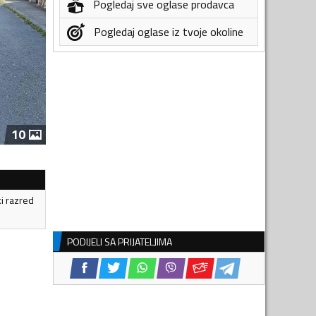
Pogledaj sve oglase prodavca
Pogledaj oglase iz tvoje okoline
10
ki razred
PODIJELI SA PRIJATELJIMA