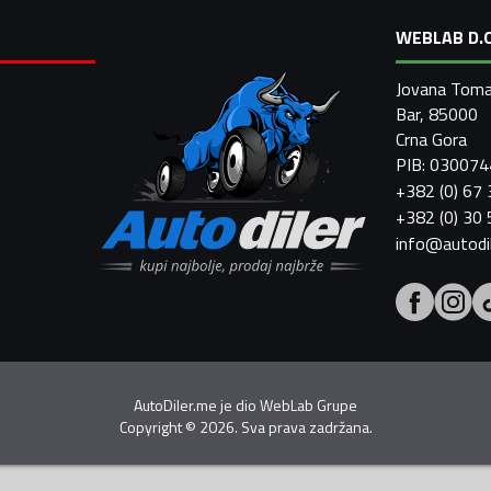
WEBLAB D.O
Jovana Toma
Bar, 85000
Crna Gora
PIB: 03007
+382 (0) 67
+382 (0) 30
info@autodi
AutoDiler.me je dio
WebLab Grupe
Copyright
©
2026. Sva prava zadržana.