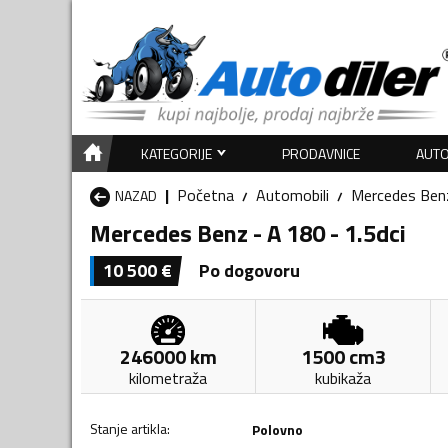
KATEGORIJE
PRODAVNICE
AUTO
Početna
Automobili
Mercedes Ben
NAZAD
Mercedes Benz - A 180 - 1.5dci
10 500
€
Po dogovoru
246000
km
1500
cm3
kilometraža
kubikaža
Stanje artikla
:
Polovno