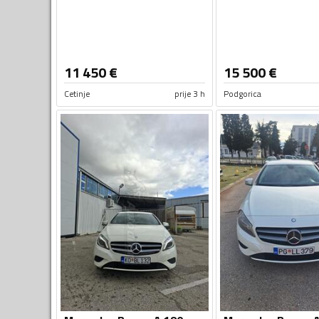
11 450
€
15 500
€
Cetinje
prije 3 h
Podgorica