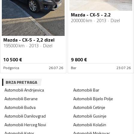
Mazda - CX-5 - 2.2
200000 km
2013
Dizel
Mazda - CX-5 - 2,2 dizel
195000 km
2013
Dizel
10 500
€
9 800
€
Podgorica
26.07.26
Bar
23.07.26
BRZA PRETRAGA
Automobili
Andrijevica
Automobili
Bar
Automobili
Berane
Automobili
Bijelo Polje
Automobili
Budva
Automobili
Cetinje
Automobili
Danilovgrad
Automobili
Gusinje
Automobili
Herceg Novi
Automobili
Kolašin
Automobili
Kotor
Automobili
Mojkovac