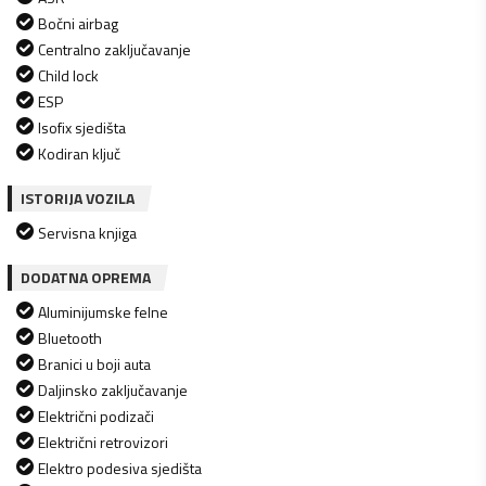
Bočni airbag
Centralno zaključavanje
Child lock
ESP
Isofix sjedišta
Kodiran ključ
ISTORIJA VOZILA
Servisna knjiga
DODATNA OPREMA
Aluminijumske felne
Bluetooth
Branici u boji auta
Daljinsko zaključavanje
Električni podizači
Električni retrovizori
Elektro podesiva sjedišta