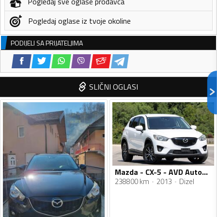
Pogledaj sve oglase prodavca
Pogledaj oglase iz tvoje okoline
PODIJELI SA PRIJATELJIMA
SLIČNI OGLASI
Mazda - CX-5 - AVD Automatic
238800 km
2013
Dizel