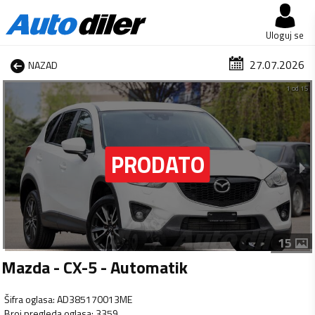
Uloguj se
27.07.2026
NAZAD
1 od 15
15
Mazda - CX-5 - Automatik
Šifra oglasa
:
AD385170013ME
Broj pregleda oglasa
:
3359