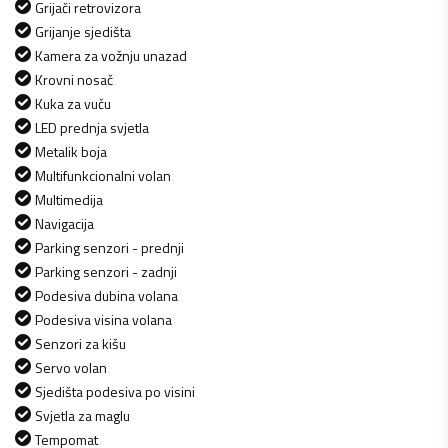
Grijači retrovizora
Grijanje sjedišta
Kamera za vožnju unazad
Krovni nosač
Kuka za vuču
LED prednja svjetla
Metalik boja
Multifunkcionalni volan
Multimedija
Navigacija
Parking senzori - prednji
Parking senzori - zadnji
Podesiva dubina volana
Podesiva visina volana
Senzori za kišu
Servo volan
Sjedišta podesiva po visini
Svjetla za maglu
Tempomat