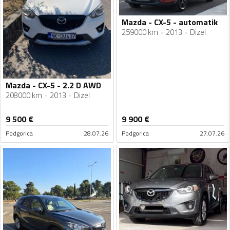
Mazda - CX-5 - automatik
259000 km
2013
Dizel
Mazda - CX-5 - 2.2 D AWD
208000 km
2013
Dizel
9 500
€
9 900
€
Podgorica
28.07.26
Podgorica
27.07.26