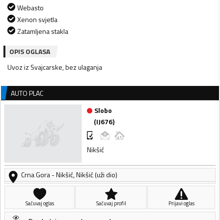
Webasto
Xenon svjetla
Zatamljena stakla
OPIS OGLASA
Uvoz iz Svajcarske, bez ulaganja
AUTO PLAC
Slobo
(
IJ676
)
Nikšić
Crna Gora
-
Nikšić
,
Nikšić (uži dio)
Sačuvaj oglas
Sačuvaj profil
Prijavi oglas