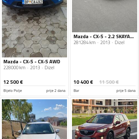
Mazda - CX-5 - 2.2 SKAYAKTIV-D
281284 km
2013
Dizel
Mazda - CX-5 - CX-5 AWD
228000 km
2013
Dizel
10 400
€
12 500
€
11 500
€
Bijelo Polje
prije 2 dana
Bar
prije 5 dana