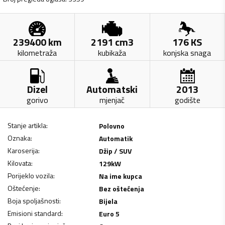
239400
km
2191
cm3
176
KS
kilometraža
kubikaža
konjska snaga
Dizel
Automatski
2013
gorivo
mjenjač
godište
Stanje artikla
:
Polovno
Oznaka
:
Automatik
Karoserija
:
Džip / SUV
Kilovata
:
129
kW
Porijeklo vozila
:
Na ime kupca
Oštećenje
:
Bez oštećenja
Boja spoljašnosti
:
Bijela
Emisioni standard
:
Euro 5