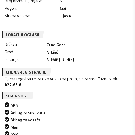
Broj brzina mjenjača
:
6
Pogon
:
4x4
Strana volana
:
Lijeva
LOKACIJA OGLASA
Država
Crna Gora
Grad
Nikšić
Lokacija
Nikšić (uži dio)
CIJENA REGISTRACIJE
Cijena registracije za ovo vozilo na premijski razred 7 iznosi oko
427.65
€
SIGURNOST
ABS
Airbag za suvozača
Airbag za vozača
Alarm
ASR