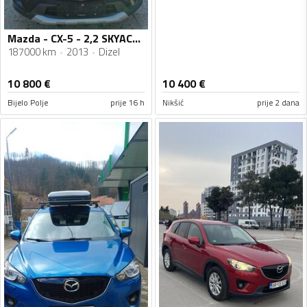
Mazda - CX-5 - 2,2 SKYACTIVE-D AWD
187000 km
2013
Dizel
10 800
€
10 400
€
Bijelo Polje
prije 16 h
Nikšić
prije 2 dana