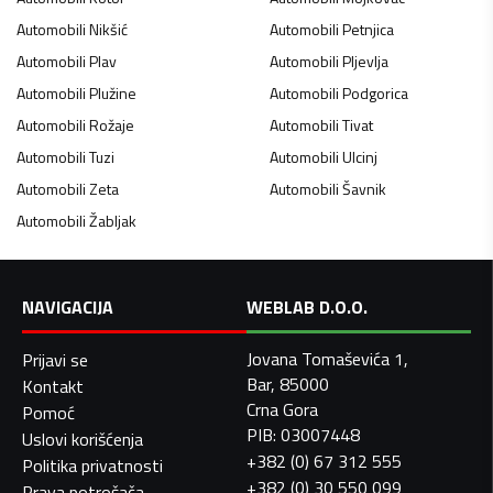
Automobili
Nikšić
Automobili
Petnjica
Automobili
Plav
Automobili
Pljevlja
Automobili
Plužine
Automobili
Podgorica
Automobili
Rožaje
Automobili
Tivat
Automobili
Tuzi
Automobili
Ulcinj
Automobili
Zeta
Automobili
Šavnik
Automobili
Žabljak
NAVIGACIJA
WEBLAB D.O.O.
Jovana Tomaševića 1,
Prijavi se
Bar, 85000
Kontakt
Crna Gora
Pomoć
PIB: 03007448
Uslovi korišćenja
+382 (0) 67 312 555
Politika privatnosti
+382 (0) 30 550 099
Prava potrošača