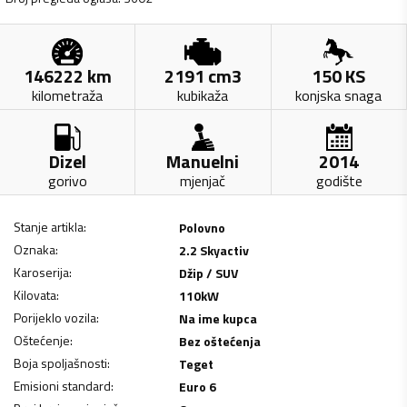
146222
km
2191
cm3
150
KS
kilometraža
kubikaža
konjska snaga
Dizel
Manuelni
2014
gorivo
mjenjač
godište
Stanje artikla
:
Polovno
Oznaka
:
2.2 Skyactiv
Karoserija
:
Džip / SUV
Kilovata
:
110
kW
Porijeklo vozila
:
Na ime kupca
Oštećenje
:
Bez oštećenja
Boja spoljašnosti
:
Teget
Emisioni standard
:
Euro 6