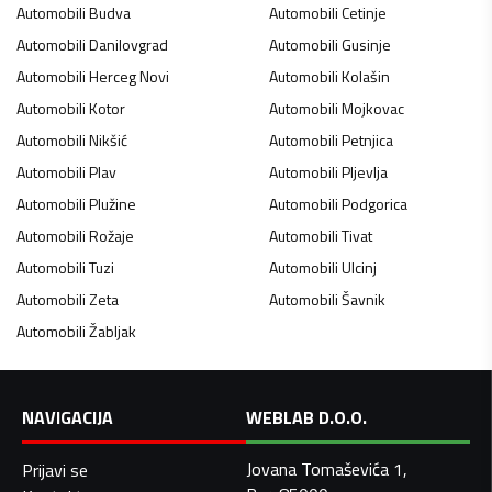
Automobili
Budva
Automobili
Cetinje
Automobili
Danilovgrad
Automobili
Gusinje
Automobili
Herceg Novi
Automobili
Kolašin
Automobili
Kotor
Automobili
Mojkovac
Automobili
Nikšić
Automobili
Petnjica
Automobili
Plav
Automobili
Pljevlja
Automobili
Plužine
Automobili
Podgorica
Automobili
Rožaje
Automobili
Tivat
Automobili
Tuzi
Automobili
Ulcinj
Automobili
Zeta
Automobili
Šavnik
Automobili
Žabljak
NAVIGACIJA
WEBLAB D.O.O.
Jovana Tomaševića 1,
Prijavi se