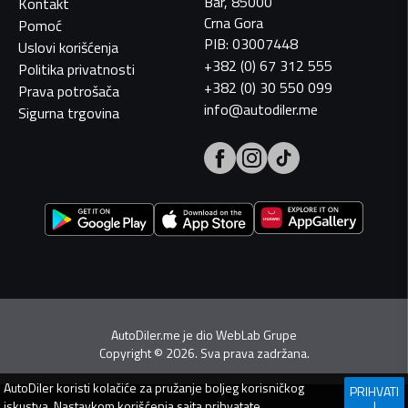
Bar, 85000
Kontakt
Crna Gora
Pomoć
PIB: 03007448
Uslovi korišćenja
+382 (0) 67 312 555
Politika privatnosti
+382 (0) 30 550 099
Prava potrošača
info@autodiler.me
Sigurna trgovina
AutoDiler.me je dio
WebLab Grupe
Copyright
©
2026. Sva prava zadržana.
AutoDiler
koristi kolačiće za pružanje boljeg korisničkog
PRIHVATI
iskustva. Nastavkom korišćenja sajta prihvatate
I