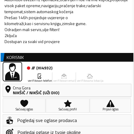
visok paket opreme,navigaciju,praćenje trake,radarski
tempomat,sistem automaskog kočenja
Prešao 146h posjeduje uvjerenje o
kilometraži,kao i servisnu knjigu,zimske gume.
Odradjen mali servis,ulje filteri!
2ključa
KORISNIK
///
(
HI4932
)
verifikovan telefon
verifikovan email
verifikovana lokacija
Crna Gora
NIKŠIĆ
/
NIKŠIĆ (UŽI DIO)
Sačuvaj oglas
Sačuvaj profil
Prijavi oglas
Pogledaj sve oglase prodavca
Pogledaj oglase iz tvoje okoline