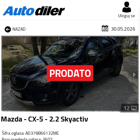
Uloguj se
30.05.2026
NAZAD
1 od 12
12
Mazda - CX-5 - 2.2 Skyactiv
Šifra oglasa
:
AD378866132ME
Broj pregleda oglasa
:
3602