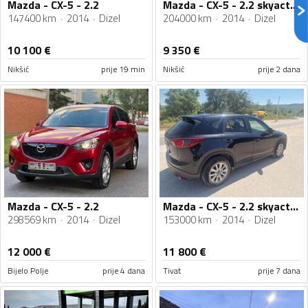
Mazda - CX-5 - 2.2
Mazda - CX-5 - 2.2 skyactive
147400 km
2014
Dizel
204000 km
2014
Dizel
10 100
€
9 350
€
Nikšić
prije 19 min
Nikšić
prije 2 dana
Mazda - CX-5 - 2.2
Mazda - CX-5 - 2.2 skyactive
298569 km
2014
Dizel
153000 km
2014
Dizel
12 000
€
11 800
€
Bijelo Polje
prije 4 dana
Tivat
prije 7 dana