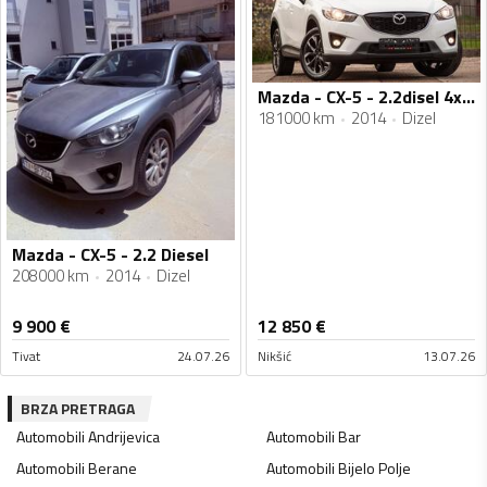
Mazda - CX-5 - 2.2disel 4x4 Automatik!
181000 km
2014
Dizel
Mazda - CX-5 - 2.2 Diesel
208000 km
2014
Dizel
9 900
€
12 850
€
Tivat
24.07.26
Nikšić
13.07.26
BRZA PRETRAGA
Automobili
Andrijevica
Automobili
Bar
Automobili
Berane
Automobili
Bijelo Polje