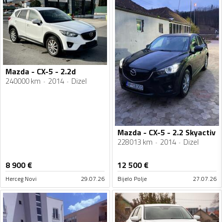
Mazda - CX-5 - 2.2d
240000 km
2014
Dizel
Mazda - CX-5 - 2.2 Skyactiv
228013 km
2014
Dizel
8 900
€
12 500
€
Herceg Novi
29.07.26
Bijelo Polje
27.07.26