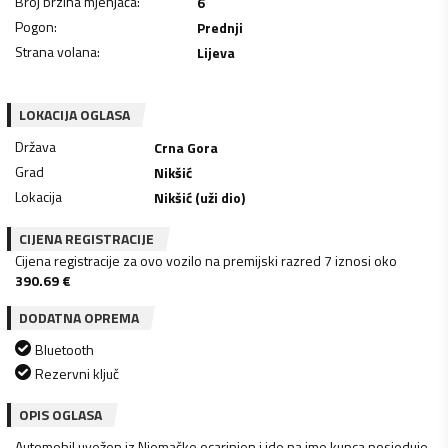
Broj brzina mjenjača
:
6
Pogon
:
Prednji
Strana volana
:
Lijeva
LOKACIJA OGLASA
Država
Crna Gora
Grad
Nikšić
Lokacija
Nikšić (uži dio)
CIJENA REGISTRACIJE
Cijena registracije za ovo vozilo na premijski razred 7 iznosi oko
390.69
€
DODATNA OPREMA
Bluetooth
Rezervni ključ
OPIS OGLASA
Automobil uvežen iz Njemačke,ocarinjen i ide na ime kupca,posjeduje