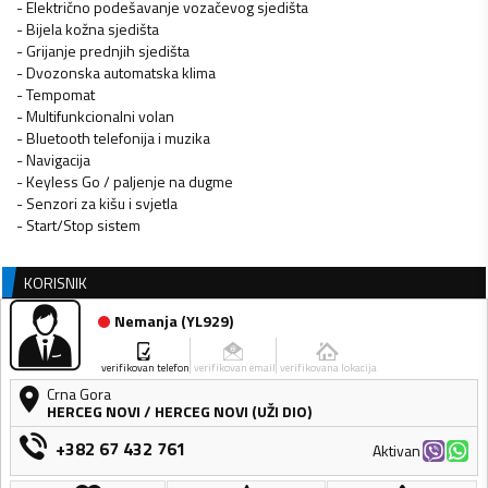
- Električno podešavanje vozačevog sjedišta
- Bijela kožna sjedišta
- Grijanje prednjih sjedišta
- Dvozonska automatska klima
- Tempomat
- Multifunkcionalni volan
- Bluetooth telefonija i muzika
- Navigacija
- Keyless Go / paljenje na dugme
- Senzori za kišu i svjetla
- Start/Stop sistem
KORISNIK
Nemanja
(
YL929
)
verifikovan telefon
verifikovan email
verifikovana lokacija
Crna Gora
HERCEG NOVI
/
HERCEG NOVI (UŽI DIO)
+382 67 432 761
Aktivan