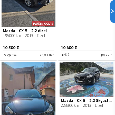
PLAĆEN OGLAS
Mazda - CX-5 - 2,2 dizel
195000 km
2013
Dizel
10 500
€
10 400
€
Podgorica
prije 1 dan
Nikšić
prije 9 h
Mazda - CX-5 - 2.2 Skyactiv D
223300 km
2013
Dizel