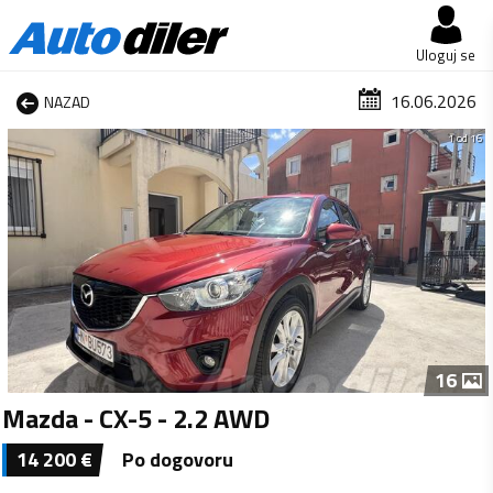
Uloguj se
16.06.2026
NAZAD
1 od 16
16
Mazda - CX-5 - 2.2 AWD
14 200
€
Po dogovoru