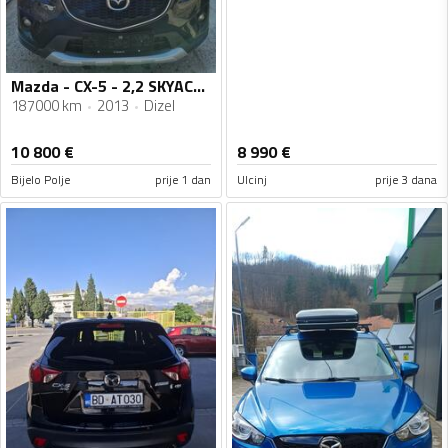
Mazda - CX-5 - 2,2 SKYACTIVE-D AWD
187000 km
2013
Dizel
10 800
€
8 990
€
Bijelo Polje
prije 1 dan
Ulcinj
prije 3 dana