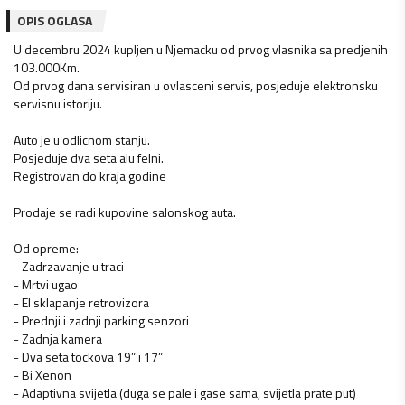
OPIS OGLASA
U decembru 2024 kupljen u Njemacku od prvog vlasnika sa predjenih
103.000Km.
Od prvog dana servisiran u ovlasceni servis, posjeduje elektronsku
servisnu istoriju.
Auto je u odlicnom stanju.
Posjeduje dva seta alu felni.
Registrovan do kraja godine
Prodaje se radi kupovine salonskog auta.
Od opreme:
- Zadrzavanje u traci
- Mrtvi ugao
- El sklapanje retrovizora
- Prednji i zadnji parking senzori
- Zadnja kamera
- Dva seta tockova 19” i 17”
- Bi Xenon
- Adaptivna svijetla (duga se pale i gase sama, svijetla prate put)