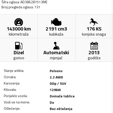
Šifra oglasa
:
AD386287513ME
Broj pregleda oglasa
:
731
143000
km
2191
cm3
176
KS
kilometraža
kubikaža
konjska snaga
Dizel
Automatski
2013
gorivo
mjenjač
godište
Stanje artikla
:
Polovno
Oznaka
:
2.2 AWD
Karoserija
:
Džip / SUV
Kilovata
:
129
kW
Porijeklo vozila
:
Domaće tablice
Vodi se na mene
:
Da
Oštećenje
:
Bez oštećenja