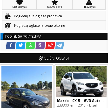
Sačuvaj oglas
Sačuvaj profil
Prijavi oglas
Pogledaj sve oglase prodavca
Pogledaj oglase iz tvoje okoline
PODIJELI SA PRIJATELJIMA
SLIČNI OGLASI
Mazda - CX-5 - AVD Automatic
238800 km
2013
Dizel