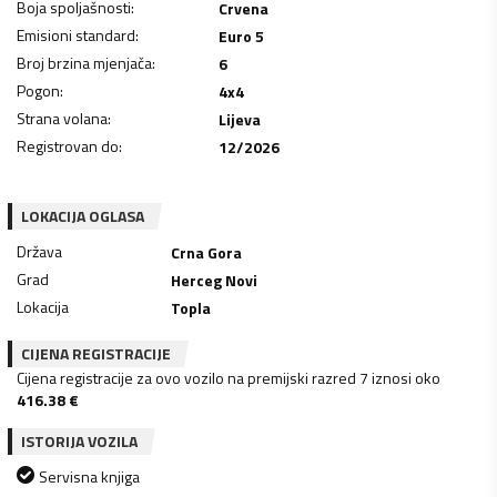
Boja spoljašnosti
:
Crvena
Emisioni standard
:
Euro 5
Broj brzina mjenjača
:
6
Pogon
:
4x4
Strana volana
:
Lijeva
Registrovan do
:
12/2026
LOKACIJA OGLASA
Država
Crna Gora
Grad
Herceg Novi
Lokacija
Topla
CIJENA REGISTRACIJE
Cijena registracije za ovo vozilo na premijski razred 7 iznosi oko
416.38
€
ISTORIJA VOZILA
Servisna knjiga