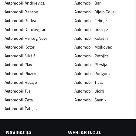
Automobili
Andrijevica
Automobili
Bar
Automobili
Berane
Automobili
Bijelo Polje
Automobili
Budva
Automobili
Cetinje
Automobili
Danilovgrad
Automobili
Gusinje
Automobili
Herceg Novi
Automobili
Kolašin
Automobili
Kotor
Automobili
Mojkovac
Automobili
Nikšić
Automobili
Petnjica
Automobili
Plav
Automobili
Pljevlja
Automobili
Plužine
Automobili
Podgorica
Automobili
Rožaje
Automobili
Tivat
Automobili
Tuzi
Automobili
Ulcinj
Automobili
Zeta
Automobili
Šavnik
Automobili
Žabljak
NAVIGACIJA
WEBLAB D.O.O.