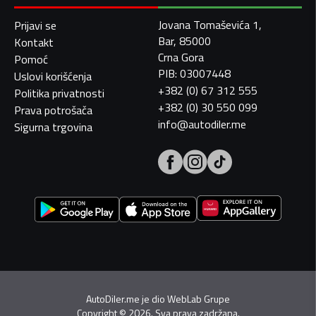
Jovana Tomaševića 1,
Prijavi se
Bar, 85000
Kontakt
Crna Gora
Pomoć
PIB: 03007448
Uslovi korišćenja
+382 (0) 67 312 555
Politika privatnosti
+382 (0) 30 550 099
Prava potrošača
info@autodiler.me
Sigurna trgovina
AutoDiler.me je dio
WebLab Grupe
Copyright
©
2026. Sva prava zadržana.