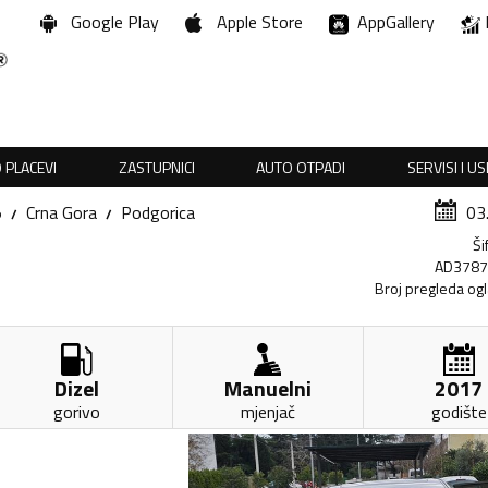
Google Play
Apple Store
AppGallery
 PLACEVI
ZASTUPNICI
AUTO OTPADI
SERVISI I U
5
Crna Gora
Podgorica
03
Ši
AD378
Broj pregleda og
Dizel
Manuelni
2017
gorivo
mjenjač
godište