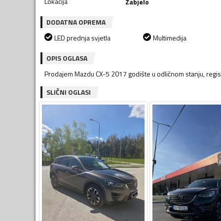
Lokacija
Zabjelo
DODATNA OPREMA
LED prednja svjetla
Multimedija
OPIS OGLASA
Prodajem Mazdu CX-5 2017 godište u odličnom stanju, regis
SLIČNI OGLASI