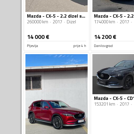
Mazda - CX-5 - 2.2 dizel skyactiv
260000 km
2017
Dizel
174000 km
2017
14 000
€
14 200
€
Pljevlja
prije 4 h
Danilovgrad
153201 km
2017