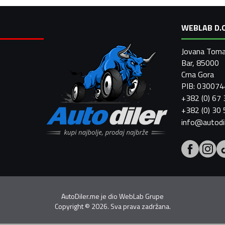
WEBLAB D.O
Jovana Toma
Bar, 85000
Crna Gora
PIB: 03007
+382 (0) 67
+382 (0) 30
info@autodi
AutoDiler.me je dio
WebLab Grupe
Copyright
©
2026. Sva prava zadržana.