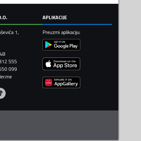
.O.
APLIKACIJE
ševića 1,
Preuzmi aplikaciju
:
448
 312 555
 550 099
ler.me