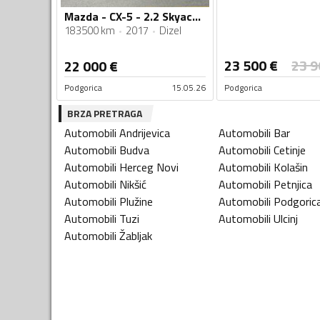
Mazda - CX-5 - 2.2 Skyactiv D
183500 km
2017
Dizel
23 500
€
23 9
22 000
€
Podgorica
15.05.26
Podgorica
BRZA PRETRAGA
Automobili
Andrijevica
Automobili
Bar
Automobili
Budva
Automobili
Cetinje
Automobili
Herceg Novi
Automobili
Kolašin
Automobili
Nikšić
Automobili
Petnjica
Automobili
Plužine
Automobili
Podgoric
Automobili
Tuzi
Automobili
Ulcinj
Automobili
Žabljak