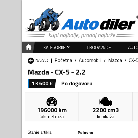
KATEGORIJE
PRODAVNICE
AUTO
Početna
Automobili
Mazda
CX-
NAZAD
Mazda - CX-5 - 2.2
13 600
€
Po dogovoru
196000
km
2200
cm3
kilometraža
kubikaža
Stanje artikla
:
Polovno