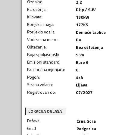
Oznaka
:
2.2
Karoserija
:
Džip / SUV
Kilovata
:
130
kW
Konjska snaga
:
177
KS
Porijeklo vozila
:
Domaće tablice
Vodi se na mene
:
Da
Oštećenje
:
Bez oštećenja
Boja spoljašnosti
:
Siva
Emisioni standard
:
Euro 6
Broj brzina mjenjača
:
6
Pogon
:
4x4
Strana volana
:
Lijeva
Registrovan do
:
07/2027
LOKACIJA OGLASA
Država
Crna Gora
Grad
Podgorica