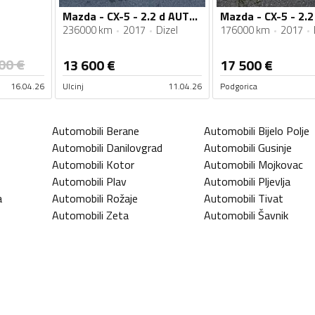
Mazda - CX-5 - 2.2 d AUTOMATIK
236000 km
2017
Dizel
176000 km
2017
00
€
13 600
€
17 500
€
16.04.26
Ulcinj
11.04.26
Podgorica
Automobili
Berane
Automobili
Bijelo Polje
Automobili
Danilovgrad
Automobili
Gusinje
Automobili
Kotor
Automobili
Mojkovac
Automobili
Plav
Automobili
Pljevlja
a
Automobili
Rožaje
Automobili
Tivat
Automobili
Zeta
Automobili
Šavnik