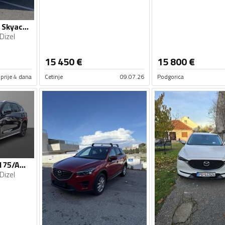
Mazda - CX-5 - 2.2 Skyactiv-D Automatic REGISTROVAN
Dizel
15 450
€
15 800
€
prije 4 dana
Cetinje
09.07.26
Podgorica
Mazda - CX-5 - CD175/AWD/AT/REVOLUTION TOP
Dizel