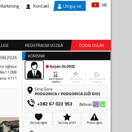
ME
Marketing
Kontakt
Uloguj se
SLUGE
REGISTRACIJA VOZILA
DODAJ OGLAS
KORISNIK
.08.2026
fra oglasa
:
bojan
(
IL050
)
784172ME
lasa
:
4111
verifikovan
verifikovan
verifikovana
telefon
email
lokacija
Crna Gora
PODGORICA
/
PODGORICA (UŽI DIO)
+382 67 023 953
Aktivan
Sačuvaj oglas
Sačuvaj profil
Prijavi oglas