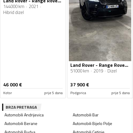
Land Rover - Range Rover Velar - 2.0
144000 km
2021
Hibrid dizel
Land Rover - Range Rover Velar - 2.0
51000 km
2019
Dizel
46 000
€
37 900
€
Kotor
prije 5 dana
Podgorica
prije 5 dana
BRZA PRETRAGA
Automobili
Andrijevica
Automobili
Bar
Automobili
Berane
Automobili
Bijelo Polje
Automobili
Budva
Automobili
Cetinje