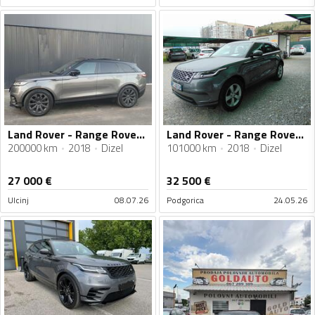
Land Rover - Range Rover Velar - 2.0
Land Rover - Range Rover Velar - 2.0 L D180
200000 km
2018
Dizel
101000 km
2018
Dizel
27 000
€
32 500
€
Ulcinj
08.07.26
Podgorica
24.05.26