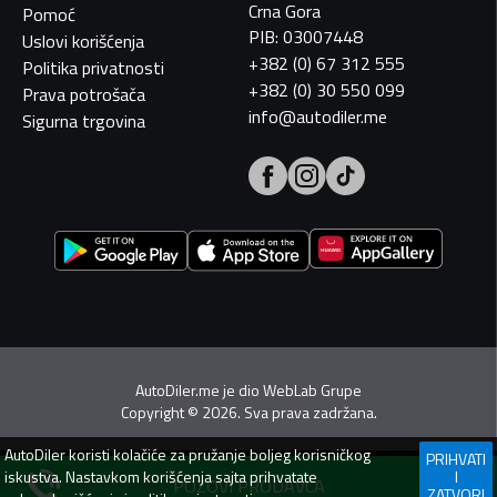
Crna Gora
Pomoć
PIB: 03007448
Uslovi korišćenja
+382 (0) 67 312 555
Politika privatnosti
+382 (0) 30 550 099
Prava potrošača
info@autodiler.me
Sigurna trgovina
AutoDiler.me je dio
WebLab Grupe
Copyright
©
2026. Sva prava zadržana.
AutoDiler
koristi kolačiće za pružanje boljeg korisničkog
PRIHVATI
iskustva. Nastavkom korišćenja sajta prihvatate
I
POZOVI PRODAVCA
ZATVORI