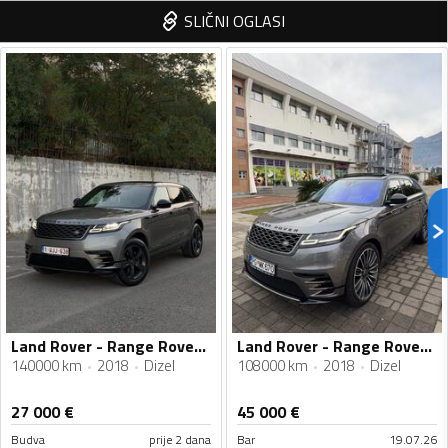
SLIČNI OGLASI
Land Rover - Range Rover Velar - P180
Land Rover - Range Rover Velar - 108000
140000 km
2018
Dizel
108000 km
2018
Dizel
27 000
€
45 000
€
Budva
prije 2 dana
Bar
19.07.26