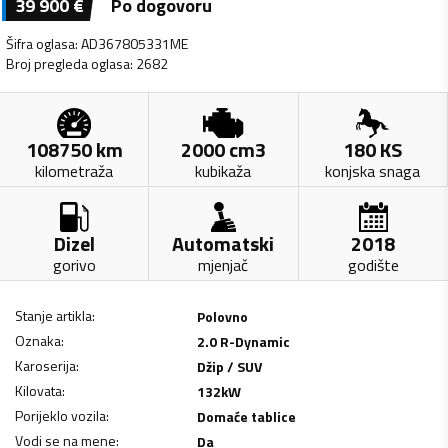
39 900
€
Po dogovoru
Šifra oglasa
:
AD367805331ME
Broj pregleda oglasa
:
2682
108750
km
2000
cm3
180
KS
kilometraža
kubikaža
konjska snaga
Dizel
Automatski
2018
gorivo
mjenjač
godište
Stanje artikla
:
Polovno
Oznaka
:
2.0 R-Dynamic
Karoserija
:
Džip / SUV
Kilovata
:
132
kW
Porijeklo vozila
:
Domaće tablice
Vodi se na mene
:
Da