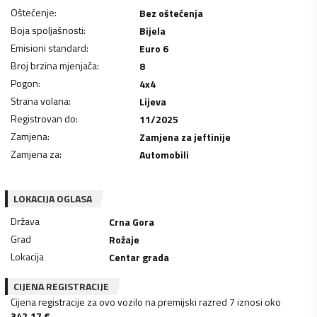
Oštećenje
:
Bez oštećenja
Boja spoljašnosti
:
Bijela
Emisioni standard
:
Euro 6
Broj brzina mjenjača
:
8
Pogon
:
4x4
Strana volana
:
Lijeva
Registrovan do
:
11/2025
Zamjena
:
Zamjena za jeftinije
Zamjena za
:
Automobili
LOKACIJA OGLASA
Država
Crna Gora
Grad
Rožaje
Lokacija
Centar grada
CIJENA REGISTRACIJE
Cijena registracije za ovo vozilo na premijski razred 7 iznosi oko
342.17
€