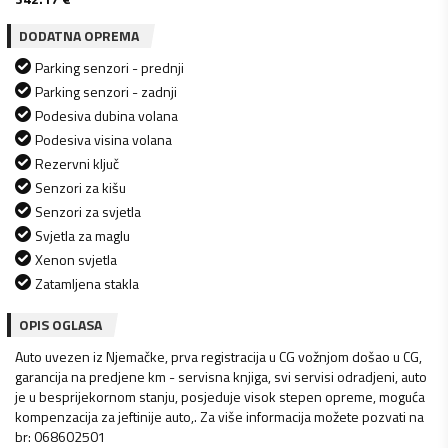
DODATNA OPREMA
Parking senzori - prednji
Parking senzori - zadnji
Podesiva dubina volana
Podesiva visina volana
Rezervni ključ
Senzori za kišu
Senzori za svjetla
Svjetla za maglu
Xenon svjetla
Zatamljena stakla
OPIS OGLASA
Auto uvezen iz Njemačke, prva registracija u CG vožnjom došao u CG,
garancija na predjene km - servisna knjiga, svi servisi odradjeni, auto
je u besprijekornom stanju, posjeduje visok stepen opreme, moguća
kompenzacija za jeftinije auto,. Za više informacija možete pozvati na
br: 068602501