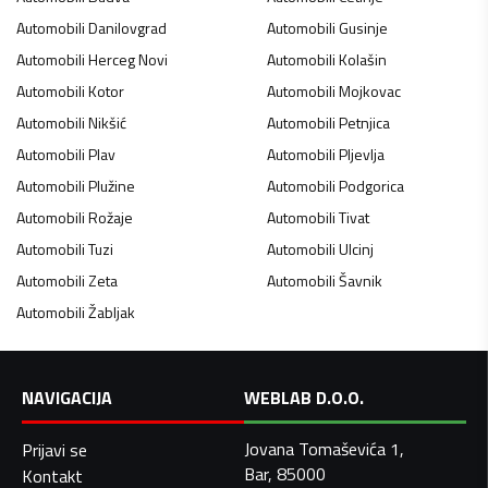
Automobili
Danilovgrad
Automobili
Gusinje
Automobili
Herceg Novi
Automobili
Kolašin
Automobili
Kotor
Automobili
Mojkovac
Automobili
Nikšić
Automobili
Petnjica
Automobili
Plav
Automobili
Pljevlja
Automobili
Plužine
Automobili
Podgorica
Automobili
Rožaje
Automobili
Tivat
Automobili
Tuzi
Automobili
Ulcinj
Automobili
Zeta
Automobili
Šavnik
Automobili
Žabljak
NAVIGACIJA
WEBLAB D.O.O.
Jovana Tomaševića 1,
Prijavi se
Bar, 85000
Kontakt