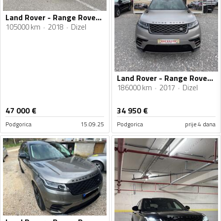
Land Rover - Range Rover Velar - 3.0 tdi
105000 km
2018
Dizel
Land Rover - Range Rover Velar - Velare 3.0 D 300 HSE R Dynamic
186000 km
2017
Dizel
47 000
€
34 950
€
Podgorica
15.09.25
Podgorica
prije 4 dana