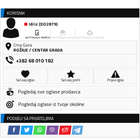
KORISNIK
Idriz
(
DO2879
)
verifikovan telefon
verifikovan email
verifikovana lokacija
Crna Gora
ROŽAJE
/
CENTAR GRADA
+382 68 010 182
Sačuvaj oglas
Sačuvaj profil
Prijavi oglas
Pogledaj sve oglase prodavca
Pogledaj oglase iz tvoje okoline
PODIJELI SA PRIJATELJIMA