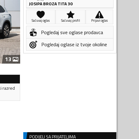
JOSIPA BROZA TITA 30
Sačuvaj oglas
Sačuvaj profil
Prijavi oglas
Pogledaj sve oglase prodavca
Pogledaj oglase iz tvoje okoline
13
ki razred
PODIJELI SA PRIJATELJIMA