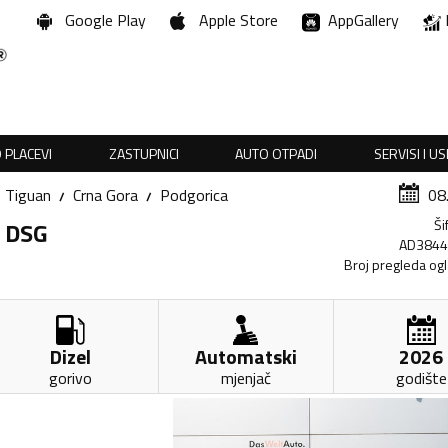
Google Play
Apple Store
AppGallery
 PLACEVI
ZASTUPNICI
AUTO OTPADI
SERVISI I U
Tiguan
Crna Gora
Podgorica
08
Ši
I DSG
AD384
Broj pregleda og
Dizel
Automatski
2026
gorivo
mjenjač
godište