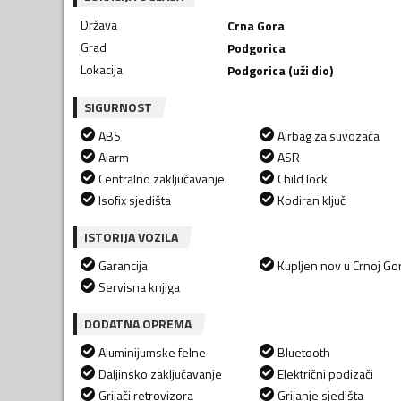
Država
Crna Gora
Grad
Podgorica
Lokacija
Podgorica (uži dio)
SIGURNOST
ABS
Airbag za suvozača
Alarm
ASR
Centralno zaključavanje
Child lock
Isofix sjedišta
Kodiran ključ
ISTORIJA VOZILA
Garancija
Kupljen nov u Crnoj Gor
Servisna knjiga
DODATNA OPREMA
Aluminijumske felne
Bluetooth
Daljinsko zaključavanje
Električni podizači
Grijači retrovizora
Grijanje sjedišta