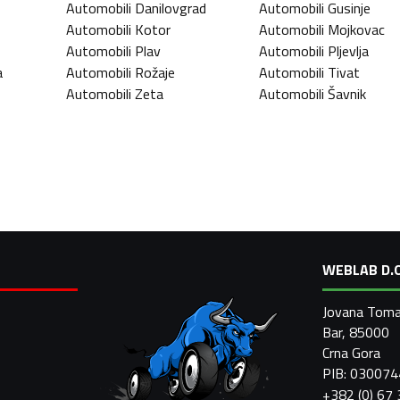
Automobili
Danilovgrad
Automobili
Gusinje
Automobili
Kotor
Automobili
Mojkovac
Automobili
Plav
Automobili
Pljevlja
a
Automobili
Rožaje
Automobili
Tivat
Automobili
Zeta
Automobili
Šavnik
WEBLAB D.O
Jovana Toma
Bar, 85000
Crna Gora
PIB: 03007
+382 (0) 67