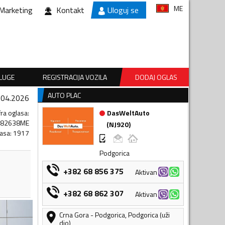
ME
Marketing
Kontakt
Uloguj se
SLUGE
REGISTRACIJA VOZILA
DODAJ OGLAS
AUTO PLAC
.04.2026
fra oglasa
:
DasWeltAuto
482638ME
(
NJ920
)
lasa
:
1917
Podgorica
+382 68 856 375
Aktivan
+382 68 862 307
Aktivan
Crna Gora
-
Podgorica
,
Podgorica (uži
dio)