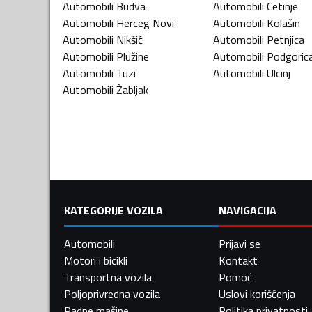
Automobili
Budva
Automobili
Cetinje
Automobili
Herceg Novi
Automobili
Kolašin
Automobili
Nikšić
Automobili
Petnjica
Automobili
Plužine
Automobili
Podgoric
Automobili
Tuzi
Automobili
Ulcinj
Automobili
Žabljak
KATEGORIJE VOZILA
NAVIGACIJA
Automobili
Prijavi se
Motori i bicikli
Kontakt
Transportna vozila
Pomoć
Poljoprivredna vozila
Uslovi korišćenja
Radne mašine
Politika privatnosti