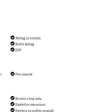
Airbag za vozača
Bočni airbag
ESP
i
Prvi vlasnik
Branici u boji auta
Električni retrovizori
Kamera za vožnju unazad