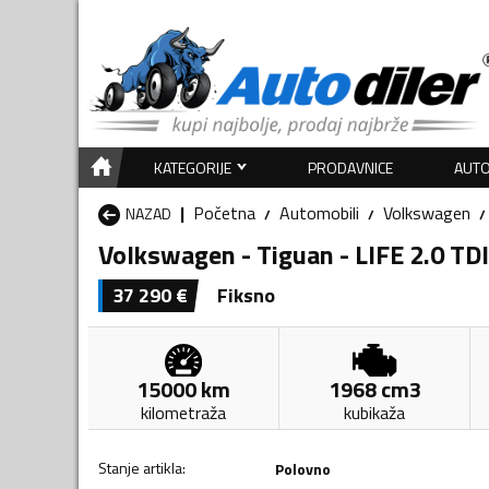
KATEGORIJE
PRODAVNICE
AUTO
Početna
Automobili
Volkswagen
NAZAD
Volkswagen - Tiguan - LIFE 2.0 TD
37 290
€
Fiksno
15000
km
1968
cm3
kilometraža
kubikaža
Stanje artikla
:
Polovno