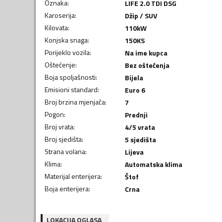
Oznaka
:
LIFE 2.0 TDI DSG
Karoserija
:
Džip / SUV
Kilovata
:
110
kW
Konjska snaga
:
150
KS
Porijeklo vozila
:
Na ime kupca
Oštećenje
:
Bez oštećenja
Boja spoljašnosti
:
Bijela
Emisioni standard
:
Euro 6
Broj brzina mjenjača
:
7
Pogon
:
Prednji
Broj vrata
:
4/5 vrata
Broj sjedišta
:
5 sjedišta
Strana volana
:
Lijeva
Klima
:
Automatska klima
Materijal enterijera
:
Štof
Boja enterijera
:
Crna
LOKACIJA OGLASA