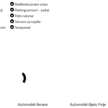
Multifunkcionalni volan
ji
Parking senzori - zadnji
Putni računar
Senzori za svjetla
sini
Tempomat
Automobili
Berane
Automobili
Bijelo Polje