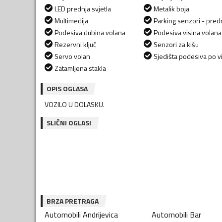
LED prednja svjetla
Metalik boja
Multimedija
Parking senzori - predn
Podesiva dubina volana
Podesiva visina volana
Rezervni ključ
Senzori za kišu
Servo volan
Sjedišta podesiva po vi
Zatamljena stakla
OPIS OGLASA
VOZILO U DOLASKU.
SLIČNI OGLASI
BRZA PRETRAGA
Automobili
Andrijevica
Automobili
Bar