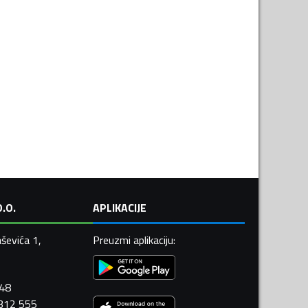
.O.
APLIKACIJE
ševića 1,
Preuzmi aplikaciju
:
448
 312 555