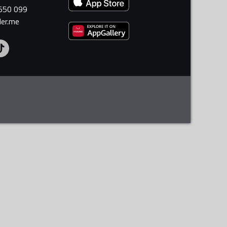
 550 099
ler.me